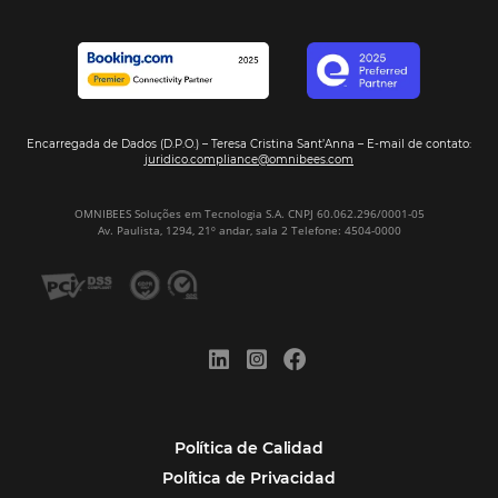
Firma nuestro
Newsletter
REGISTRO
Alternative:
Por qué Omnibees
Soluciones
Segmentos
Integraciones