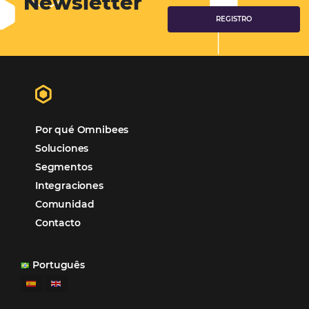
Omnibees
“
Esto facilita mucho la operación del día a día,
organizando todos los procesos y campañas de
Otro beneficio es la facilidad de uso por p
promoción.
los equipos de Contenido, Rendimiento, CRM y Ventas. Y
tercer beneficio es la posibilidad de realizar campañas 
múltiples canales”.
Hamilton Mattos – Representante de la agencia H
Ipojuca, PE / Brazil
Ver casos de éxito