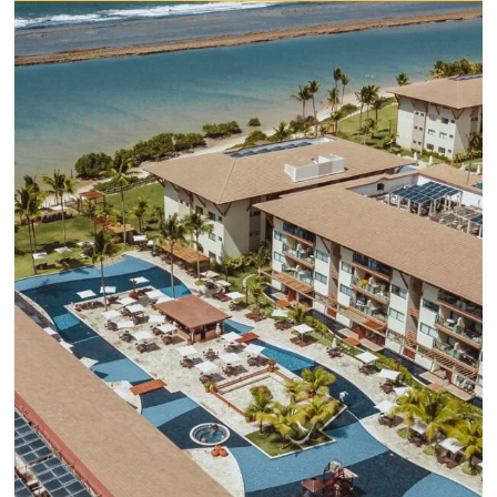
Lo que debes saber sobre la nueva herramienta de Goo
reemplazará a Universal Analytics y cuyas principales m
son la recopilación de datos y el análisis de la experienc
usuario.
Sepa mas...
¡Conéctese con cientos 
Tour Operadores!
Crea paquetes y tarifas aumentando 
distribución a +500 Operadores, de
forma centralizada