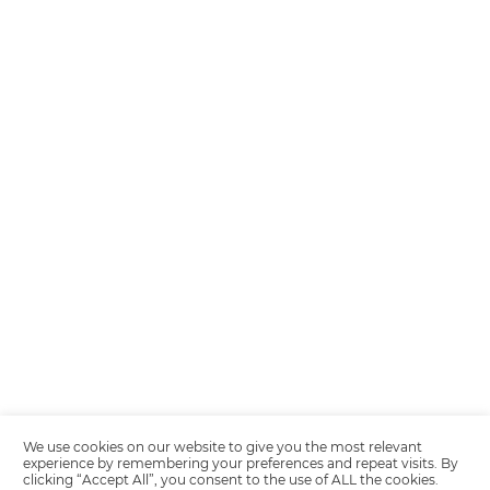
Encarregada de Dados (D.P.O.) – Teresa Cristina Sant’Anna – E-mail de
juridico.compliance@omnibees.com
OMNIBEES Soluções em Tecnologia S.A. CNPJ 60.062.296/0001-0
Av. Paulista, 1294, 21º andar, sala 2 Telefone: 4504-0000
Política de Calidad
Política de Privacidad