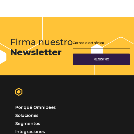
Samoa Beach Resort:
Cliente
Omnibees
“
Esto facilita mucho la operación del día a día,
organizando todos los procesos y campañas de
Otro beneficio es la facilidad de uso por p
promoción.
los equipos de Contenido, Rendimiento, CRM y Ventas. Y
tercer beneficio es la posibilidad de realizar campañas 
múltiples canales”.