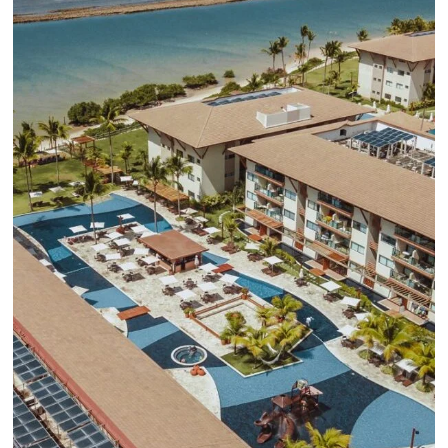
CENTRAL DE RESERVAS:
convierta cotizaciones fuera de
línea en reservas en línea
Una solución que ayuda a los hoteleros a
incrementar la conversión de cotizaciones
recibidas por Email, Teléfono y Whatsapp, de una
forma sencilla y práctica. Permitiendo gestionar 
forma integrada todas las etapas del proceso de
reserva. ¡Encontrarse!
Sigue leyendo...