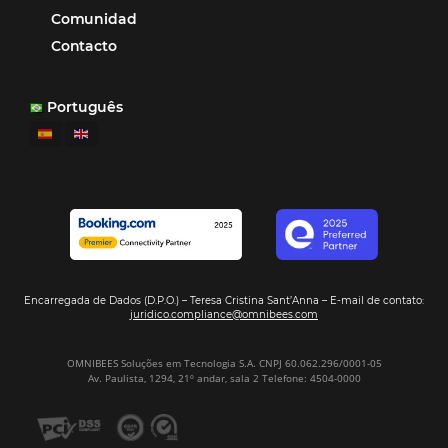
Hamilton Mattos – Representante de la agencia H
Ipojuca, PE / Brazil
Ver casos de éxito
Firma nuestro
Newsletter
REGISTRO
Alternative: