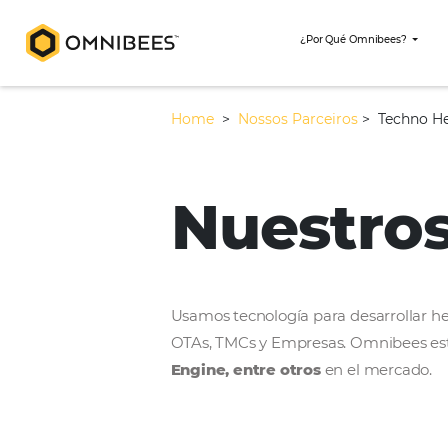
¿Por Qué Omni
Home
>
Nossos Parceiros
>
Nuestr
Usamos tecnología para desar
OTAs, TMCs y Empresas. Omni
Engine, entre otros
en el m