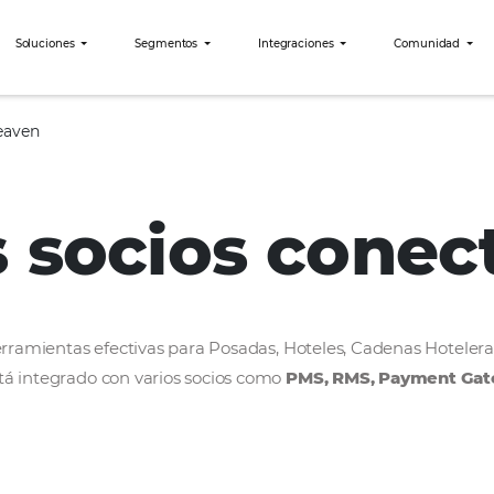
bees?
Soluciones
Segmentos
Integraciones
Techno Heaven
os socios c
rollar herramientas efectivas para Posadas, Hoteles
bees está integrado con varios socios como
PMS, R
ercado.