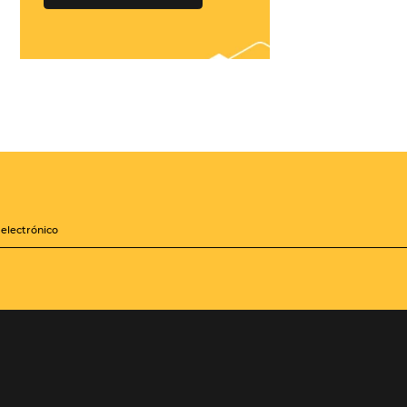
¡Conéctese con
cientos de Tour
Operadores!
Crea paquetes y tarifas
iones
aumentando tu
distribución a +500
Operadores, de forma
zará a
centralizada
les mejoras
sis de la
QUIERO CONECTAR