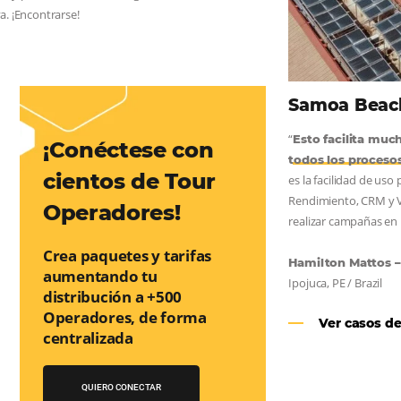
AS:
convierta cotizaciones fuera de
nea
os a incrementar la conversión de cotizaciones recibidas por
orma sencilla y práctica. Permitiendo gestionar de forma
so de reserva. ¡Encontrarse!