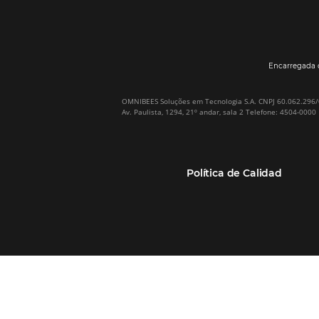
Por qué Omnibees
Soluciones
Sobre Omnibees
Gestor de Canales
Omnibees en numeros
Motor de reservas
Nuestros socios
Central de Reservas
Nuestra Equipo
Sitio Web Responsivo
Casos de Éxito
Bee2Bee–TMC y
(RGPC) – Portugal
Empresas
Bee2Bee–HotéisNet
Inteligencia de Datos
Bee Price–RMS Light