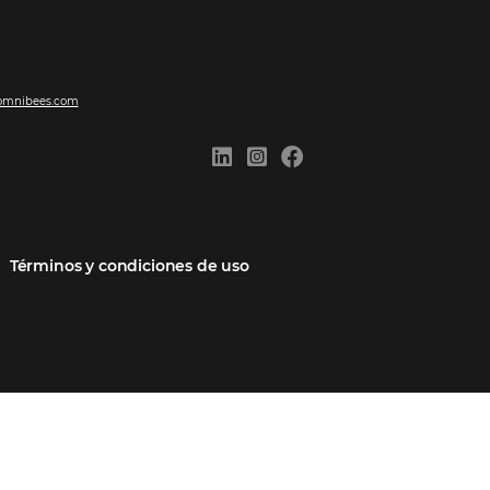
ones
Comunidad
Contacto
cios
Omnibees Academy
Hable con nosotros
 socio
Blog
Quejarse aquí
Casos de Éxito
Carreras