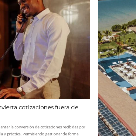
ad
Omnibees
 sigue las novedades y conoce los testimonios de nuest