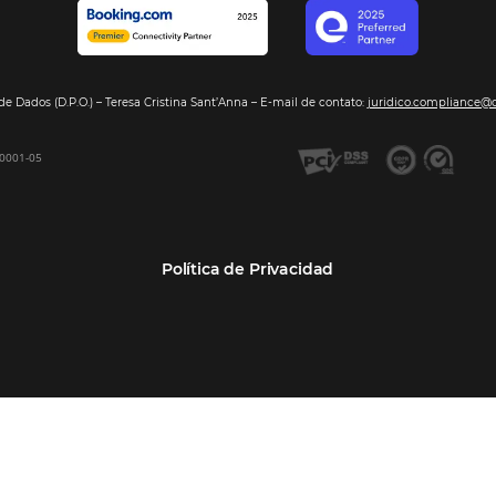
Segmentos
Integraci
Bee2Pay –Pago Seguro
Hoteles
Nuestros so
GDS Sabre, Amadeus
Cadenas Hoteleras
Sea nuestro
Bee Price –Yield Manager
Resorts y Spas
BeeCorp –Extranet
Posadas
BeeCorp –Inteligencia de
Operadores turísticos
Datos
Empresas
BeeCorp –Operadora y
Agencia Corporativa TMCs
Agencia
Agencias de viajes
Bee Corp –TMC y