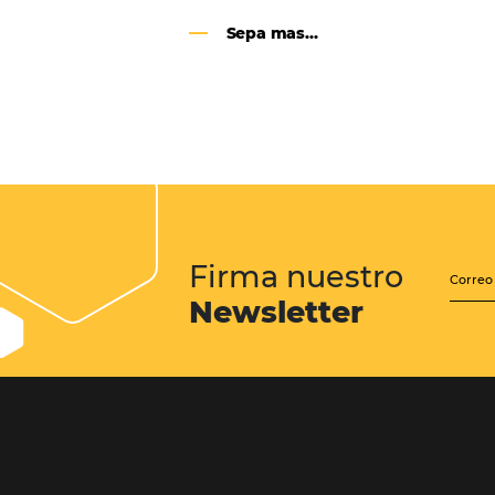
Google Analytics 4:
cambios y nuevas func
Lo que debes saber sobre la nueva
herramienta de Google, que reempla
Universal Analytics y cuyas principa
son la recopilación de datos y el análi
experiencia del usuario.
Sepa mas...