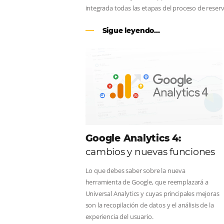
CENTRAL DE RESERV
línea en reservas en lí
Una solución que ayuda a los hoteler
Email, Teléfono y Whatsapp, de una f
integrada todas las etapas del proce
Sigue leyendo...