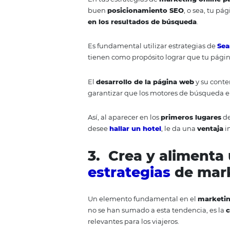
proceso de
reserva directa
sea 
Estrategias de hoteles para atra
2. Utiliza técn
posicionar tu 
Hay muchas herramientas para el
exclusiva para tu hotel es fund
En tus estrategias de
marketing
buen
posicionamiento SEO
, o
en los resultados de búsqued
Es fundamental utilizar estrate
tienen como propósito lograr qu