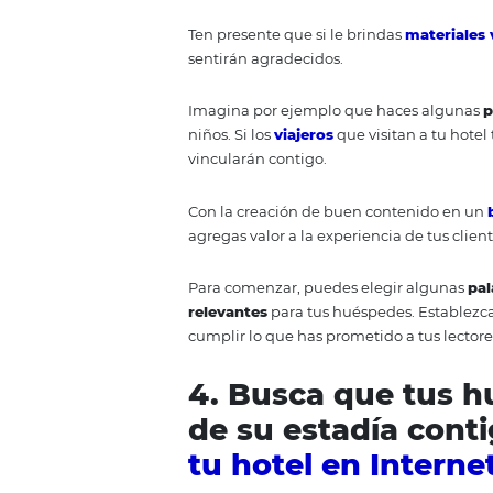
El
desarrollo de la página web
garantizar que los motores de bús
Así, al aparecer en los
primeros 
desee
hallar un hotel
, le da un
3. Crea y alim
estrategias
de 
Un elemento fundamental en e
no se han sumado a esta tendenc
relevantes para los viajeros.
Ten presente que si le brindas
m