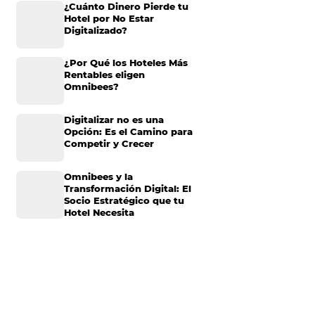
Omnibees anuncia
inversión anual de 80
millones en IA y avanz
l comportamiento
su transformación par
convertirse en una
compañía “AI First”
lero se adapten a
¿Cuánto Dinero Pierde
Hotel por No Estar
Digitalizado?
al para hoteles
¿Por Qué los Hoteles 
para todo gerente
Rentables eligen
Omnibees?
ara hoteles hay
Digitalizar no es una
rketing son algunas
Opción: Es el Camino 
Competir y Crecer