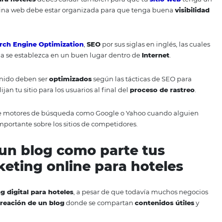
lo más sencillo y
práctico
posible para los viajeros.
er más clientes: el marketing digital como herramienta.
icas de
marketing digital
pa
hotel en buscadores
 sector hotelero presentar sus negocios en línea, pero u
amental para atraer huéspedes.
 online para hoteles
debes cuidar también para que tu
s
 sea, tu página web debe estar organizada para que tenga
a
.
gias de
Search Engine Optimization
,
SEO
por sus siglas en 
e tu página se establezca en un buen lugar dentro de
Inte