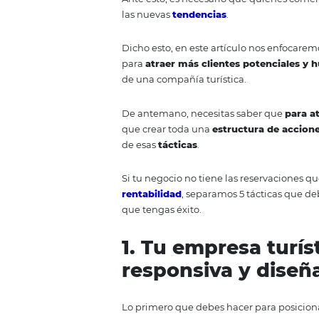
una compañía turística.
Ten presente que con las
nuevas
de compra de los
consumidore
Ante esto, es necesario que qui
las nuevas
tendencias
.
Dicho esto, en este artículo nos
para
atraer más clientes poten
de una compañía turística.
De antemano, necesitas saber 
que crear toda una
estructura 
de esas
tácticas
.