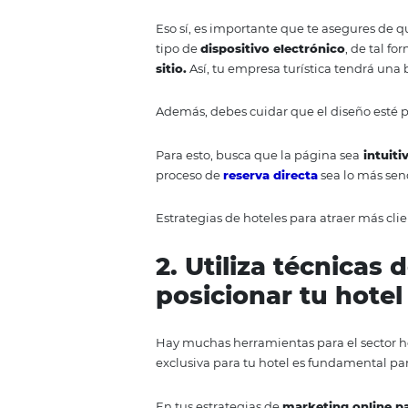
Si tu negocio no tiene las rese
rentabilidad
, separamos 5 tácti
que tengas éxito.
1. Tu
empresa t
responsiva y d
Lo primero que debes hacer para
Eso sí, es importante que te ase
tipo de
dispositivo electrónico
sitio.
Así, tu empresa turística 
Además, debes cuidar que el di
Para esto, busca que la página 