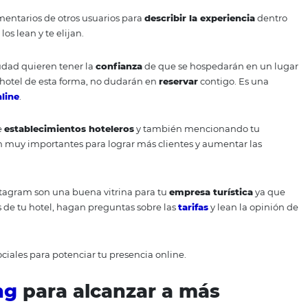
 algunas
publicaciones
sobre cómo empacar una maleta o
 a tu hotel tienen estas preocupaciones, entonces ellos i
ido en un
blog
tienes la posibilidad de aumentar tu
presen
 tus clientes con tu empresa turística.
algunas
palabras clave
relacionadas con tu alojamiento y 
 Establezca una
periodicidad
para tus artículos y haga lo p
us lectores.
tus huéspedes hagan come
contigo para saber
la repu
ternet