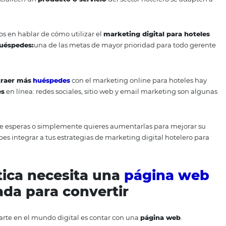
 tecnologías
y la llegada de las
plataformas digitales
, e
s
ha cambiado.
enes comercialicen un
producto o servicio
del sector hote
 enfocaremos en hablar de cómo utilizar el
marketing digit
ciales y huéspedes:
una de las metas de mayor prioridad 
que
para atraer más
huéspedes
con el marketing online p
de acciones
en línea: redes sociales, sitio web y email ma