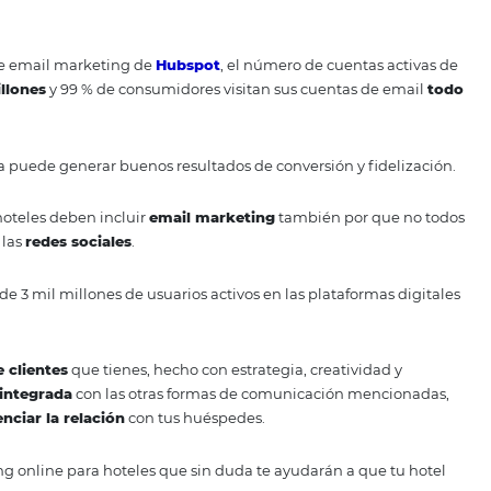
 usa los comentarios de otros usuarios para
describir la ex
os
viajeros
los lean y te elijan.
lir de la ciudad quieren tener la
confianza
de que se hospe
scriben tu hotel de esta forma, no dudarán en
reservar
con
utación online
.
itios sobre
establecimientos hoteleros
y también menci
ociales
son muy importantes para lograr más clientes y au
es como Instagram son una buena vitrina para tu
empresa t
s
vean fotos de tu hotel, hagan preguntas sobre las
tarifas
y