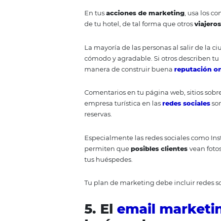
sentirán agradecidos.
Imagina por ejemplo que haces
niños. Si los
viajeros
que visitan
vincularán contigo.
Con la creación de buen conten
agregas valor a la experiencia de
Para comenzar, puedes elegir 
relevantes
para tus huéspedes.
cumplir lo que has prometido a t
4. Busca que 
de su estadía 
tu hotel en In