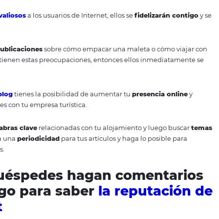
y su contenido deben ser
optimizados
según las tácticas 
queda elijan tu sitio para los usuarios al final del
proceso
lugares
de motores de búsqueda como Google o Yahoo cu
a
ventaja
importante sobre los sitios de competidores.
enta un blog como parte t
marketing online para hot
l
marketing digital para hoteles
, a pesar de que todavía
ia, es la
creación de un blog
donde se compartan
conte
ateriales valiosos
a los usuarios de Internet, ellos se
fidel