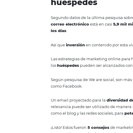
En tus
acciones de marketing
,
de tu hotel, de tal forma que otr
La mayoría de las personas al sa
cómodo y agradable. Si otros de
manera de construir buena
rep
Comentarios en tu página web, s
empresa turística en las
redes s
reservas.
Especialmente las redes social
permiten que
posibles cliente
tus huéspedes.