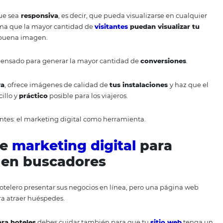
rvaciones que esperas o simplemente quieres aumentarlas p
cas que debes integrar a tus estrategias de marketing digit
urística
necesita una
pági
iseñada para convertir
 posicionarte en el mundo digital es contar con una
pági
gures de que sea
responsiva
, es decir, que pueda visualiz
, de tal forma que la mayor cantidad de
visitantes
puedan 
tendrá una buena imagen.
seño esté pensado para generar la mayor cantidad de
conv
sea
intuitiva
, ofrece imágenes de calidad de
tus instalaci