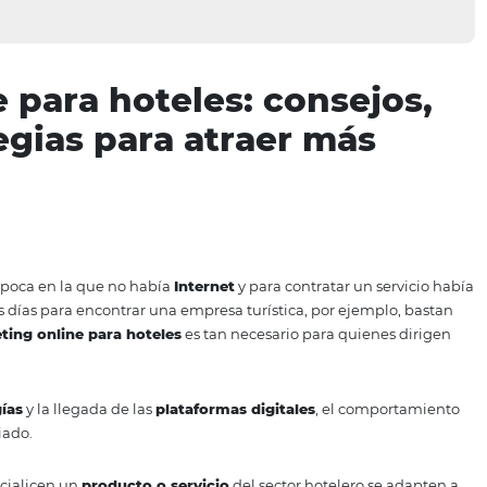
line para hoteles: cons
strategias para atraer m
erdan la época en la que no había
Internet
y para contrata
 que en estos días para encontrar una empresa turística, po
, el
marketing online para hoteles
es tan necesario para