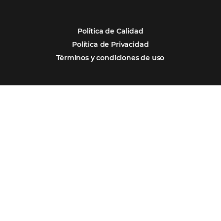
¿Por Qué los Hoteles Más Rentables eligen
Omnibees?
Digitalizar no es una Opción: Es el Camino
Competir y Crecer
Omnibees y la Transformación Digital: El S
Estratégico que tu Hotel Necesita