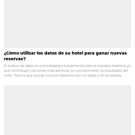
Omnibees
?
Sí, hay numerosos casos de éxito donde hoteles han log
aumentar sus reservas y optimizar sus ingresos al impl
las soluciones de
Omnibees
. Estos casos demuestran la
efectividad de la transformación digital en el sector hote
PRÓXIMO POST
¿Por Qué los Hoteles Más Rentables eligen
Omnibees?