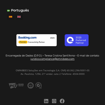
Análisis
Más Vistos
Marketing
Sem categoria
Distribución Hotelera
POSTS RECENTES
Omnibees anuncia inversión anual de 80 m
en IA y avanza en su transformación para
convertirse en una compañía “AI First”
¿Cuánto Dinero Pierde tu Hotel por No Est
Digitalizado?