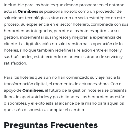
hotelera
A lo largo de los años,
Omnibees
ha demostrado su efect
través de numerosos casos de éxito en el sector hotelero.
de diferentes tamaños y categorías han logrado resulta
impresionantes al implementar las soluciones de
Omni
Estos ejemplos son una prueba clara de cómo la transf
digital puede marcar la diferencia en la rentabilidad y la
satisfacción del cliente.
Un caso destacado es el de un hotel boutique que, al ado
plataforma de
Omnibees
, logró aumentar sus reservas d
en un 40% en solo seis meses. Gracias a la integración d
canales de distribución y al uso de la inteligencia comerc
hotel pudo optimizar su estrategia de precios y mejorar 
visibilidad en el mercado.