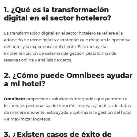
Otro caso significativo es el de un resort que implementó
solución de gestión de ingresos de
Omnibees
. A través 
análisis de datos en tiempo real, el resort pudo ajustar su
de manera dinámica, lo que resultó en un aumento del
sus ingresos durante la temporada alta. Estos ejemplos i
cómo la transformación digital, apoyada por
Omnibees
llevar a resultados tangibles y sostenibles.
En conclusión, la transformación digital es una necesid
ineludible para los hoteles que desean prosperar en el 
actual.
Omnibees
se posiciona no solo como un proveed
soluciones tecnológicas, sino como un socio estratégico 
proceso. Su experiencia en el sector hotelero, combinad
herramientas integradas, permite a los hoteles optimiza
gestión, incrementar sus ingresos y mejorar la experienc
cliente. La digitalización no solo transforma la operación