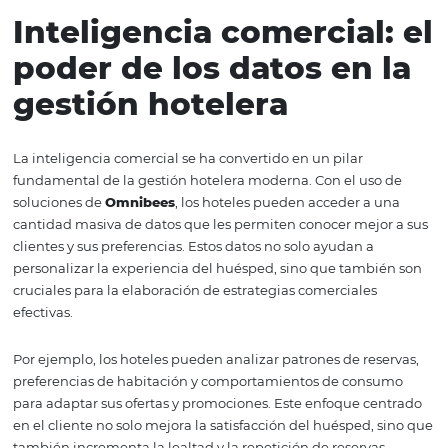
propiedad.
La herramienta de distribución de
Omnibees
permite a 
hoteles ajustar sus tarifas y disponibilidad en tiempo real
asegurando que siempre estén competitivos en el merc
Esto es especialmente importante durante eventos espe
temporadas altas, donde la demanda puede fluctuar
drásticamente. Con una gestión eficiente, los hoteles p
optimizar sus ingresos y garantizar que no pierden
oportunidades valiosas de reservas.
Además, la inteligencia comercial que proporciona
Omn
permite a los hoteles realizar análisis profundos sobre el
rendimiento de sus canales de distribución. Estos datos 
esenciales para tomar decisiones informadas sobre futu
estrategias de marketing y ventas, asegurando que el ho
siempre alineado con las tendencias del mercado.