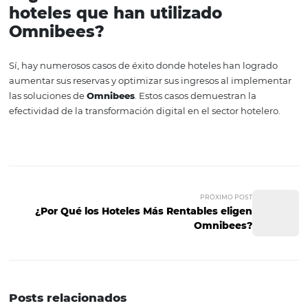
hoteles, sino que también redefine la relación entre el h
sus huéspedes, estableciendo un nuevo estándar de serv
satisfacción.
Para los hoteles que aún no han comenzado su viaje hac
transformación digital, el momento de actuar es ahora. 
apoyo de
Omnibees
, el futuro de la gestión hotelera se 
lleno de oportunidades y posibilidades. Las herramienta
disponibles, y el éxito está al alcance de la mano para a
que estén dispuestos a adoptar el cambio.
Preguntas Frecuentes
1. ¿Qué es la transformación
digital en el sector hotelero?