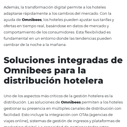
estas expectativas.
En este sentido,
Omnibees
actúa como un facilitador, 
a los hoteles a integrar diversas herramientas que mejor
experiencia del cliente. Desde sistemas de gestión de
propiedades hasta plataformas de reservas online, cada
componente juega un papel esencial en la creación de u
del cliente sin fisuras. La adopción de estas tecnologías 
mejora la eficiencia operativa, sino que también permite
hoteles recopilar datos valiosos sobre las preferencias de
huéspedes, lo que a su vez alimenta futuras estrategias 
marketing y ventas.
Además, la transformación digital permite a los hoteles
adaptarse rápidamente a los cambios del mercado. Con 
ayuda de
Omnibees
, los hoteles pueden ajustar sus tarif
ofertas en tiempo real, basándose en datos de mercado 