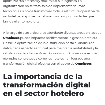
cómo
Omnibees
se convierte en el socio ideal para los h
que buscan adaptarse a los cambios del entorno digital.
Con su enfoque en la integración de soluciones para la
distribución, reservas y la inteligencia comercial,
Omnib
presenta como una solución integral que permite a los h
optimizar sus procesos y maximizar sus ingresos. La
digitalización no se trata solo de implementar nuevas
tecnologías, sino de transformar toda la estructura opera
un hotel para aprovechar al máximo las oportunidades 
brinda el entorno digital.
A lo largo de este artículo, se abordarán diversas áreas e
Omnibees
puede impactar positivamente la gestión hot
Desde la optimización de la distribución hasta el análisi
datos, cada aspecto es crucial para mejorar la rentabilida
satisfacción del cliente. Además, se discutirán casos de é