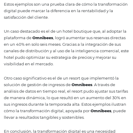
Por ejemplo, los hoteles pueden analizar patrones de res
preferencias de habitación y comportamientos de con
para adaptar sus ofertas y promociones. Este enfoque c
en el cliente no solo mejora la satisfacción del huésped,
también incrementa la lealtad y la repetición de reserva
Además, la capacidad de realizar análisis predictivos a t
la inteligencia comercial permite a los hoteles anticipars
necesidades de sus clientes y ajustar su oferta en consec
Gracias a
Omnibees
, los hoteles tienen acceso a herram
que convierten datos en información valiosa, facilitando
de decisiones estratégicas.
Casos de éxito: cómo
Omnibees
ha
transformado la gesti