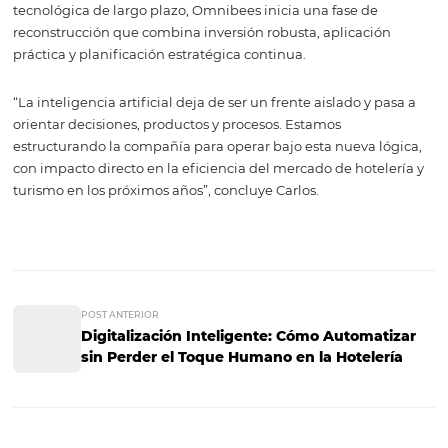
La estrategia también se apoya en un modelo abierto d
innovación. “Obviamente no estamos intentando hacerl
internamente; contamos con alianzas y estamos abierto
nuevas. El futuro exige pensar en una arquitectura inte
herramientas de IA. Tenemos valores propietarios, únicos
propios; nadie tiene más datos del sector en América Lat
tanto en el ámbito de ocio como corporativo. En nuestra
plataforma se gestionan más de 46 millones de reservas 
esto, sumado a los demás conocimientos que la empresa
incorporando con IA, nos permite tener una visión privil
para resolver dolores e impulsar el mercado de viajes”, a
Ferrinho.
Con la mayor base de datos del sector en América Latina
estructura organizada entre ejecución operativa y visión
tecnológica de largo plazo, Omnibees inicia una fase de
reconstrucción que combina inversión robusta, aplicaci