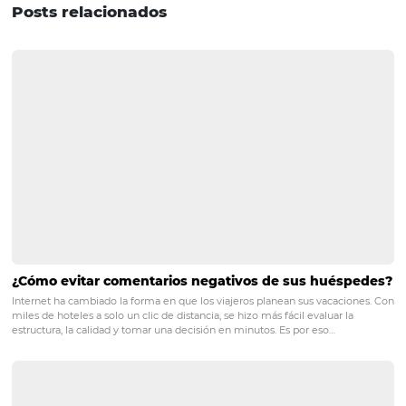
práctica y planificación estratégica continua.
“La inteligencia artificial deja de ser un frente aislado y 
orientar decisiones, productos y procesos. Estamos
estructurando la compañía para operar bajo esta nueva 
con impacto directo en la eficiencia del mercado de hote
turismo en los próximos años”, concluye Carlos.
POST ANTERIOR
Digitalización Inteligente: Cómo Automa
sin Perder el Toque Humano en la Hotele