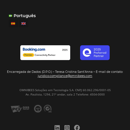
¿Por Qué los Hoteles Más Rentables eligen
Omnibees?
Digitalizar no es una Opción: Es el Camino
Competir y Crecer
Omnibees y la Transformación Digital: El S
Estratégico que tu Hotel Necesita