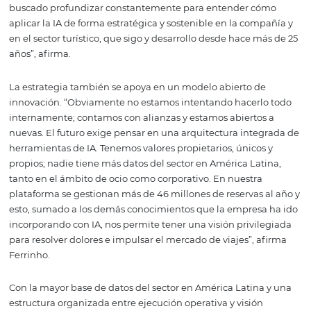
fundador. Como parte de este movimiento estructural,
Omnibees concluyó en diciembre el cambio del ERP de 
compañía, adoptando una solución que ya incorpora IA n
desde inicios de febrero cuenta con un nuevo CPTO, Do
Petrocino, reforzando el liderazgo tecnológico y la conso
de esta nueva arquitectura.
Ferrinho relata que ha dedicado gran parte de su agend
estudio intensivo de inteligencia artificial, en un movim
similar al adoptado por grandes líderes globales
de tecnología. “Respiro inteligencia artificial todos los dí
buscado profundizar constantemente para entender c
aplicar la IA de forma estratégica y sostenible en la com
en el sector turístico, que sigo y desarrollo desde hace m
años”, afirma.