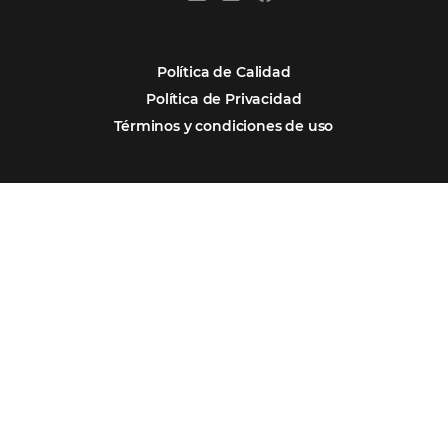
Firma nuestro
Newsletter
REGISTRO
Alternative:
Por qué Omnibees
Soluciones
Segmentos
Integraciones