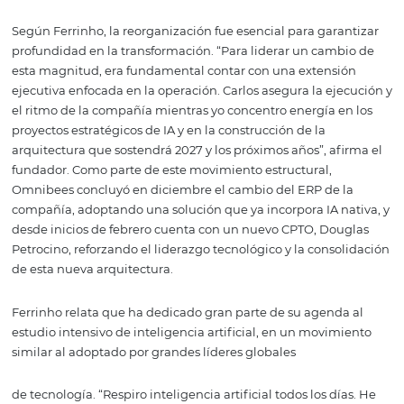
compañía, apoyar a los equipos y estar integrada a las
herramientas que utilizamos internamente. No se trata 
crear funcionalidades, sino de cambiar la forma en que
trabajamos.” En este contexto, a inicios de 2025 la comp
una célula de desarrollo de software y procesos 100% en
en IA y contrató una plataforma de atención al cliente 
inteligencia artificial, ampliando la aplicación práctica d
tecnología en la rutina de los equipos y en la atención al
mercado.
Según Ferrinho, la reorganización fue esencial para gara
profundidad en la transformación. “Para liderar un cam
esta magnitud, era fundamental contar con una extens
ejecutiva enfocada en la operación. Carlos asegura la ej
el ritmo de la compañía mientras yo concentro energía e
proyectos estratégicos de IA y en la construcción de la
arquitectura que sostendrá 2027 y los próximos años”, af