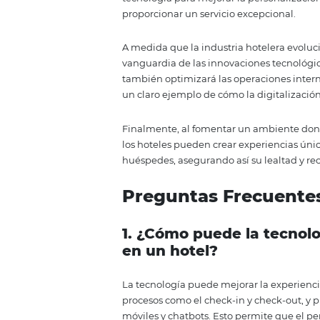
que la digitalización avanza, l
beneficios de la automatización
personal en el uso de nuevas h
atención al cliente excepcional.
Además, la implementación de t
organizacional. Los empleados 
una forma de mejorar su trabajo
comunicación abierta y la formac
En definitiva, la digitalización
los hoteles interactúan con sus
un toque humano, los hoteles p
lealtad y el retorno de los cliente
Conclusión