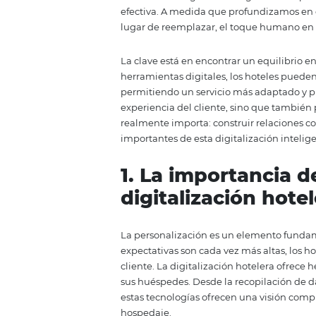
caracteriza la atención al clien
utilizada para automatizar proce
La automatización en la hotelerí
crear un ambiente donde el hué
los hoteles integrar tecnología e
efectiva. A medida que profun
lugar de reemplazar, el toque h
La clave está en encontrar un eq
herramientas digitales, los hote
permitiendo un servicio más adap
experiencia del cliente, sino q
realmente importa: construir re
importantes de esta digitalizació