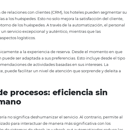
ia de la personalización en
hotelera
nto fundamental en la experiencia del huésped. En un m
ltas, los hoteles deben adaptarse a las necesidades indivi
lera ofrece herramientas que permiten a los establecimient
ación de datos de preferencias hasta el análisis de compo
isión completa que puede ser utilizada para personalizar l
s de gestión de relaciones con clientes (CRM), los hoteles 
rsonalizadas a los huéspedes. Esto no solo mejora la satisfa
tad y el retorno de los huéspedes. A través de la automatiz
porcionar un servicio excepcional y auténtico, mientras q
an de los aspectos logísticos.
se limita únicamente a la experiencia de reserva. Desde e