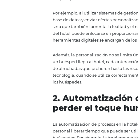
1. La importanc
digitalización 
La personalización es un eleme
expectativas son cada vez más a
cliente. La digitalización hote
sus huéspedes. Desde la recopil
estas tecnologías ofrecen una v
hospedaje.
Por ejemplo, al utilizar sistema
base de datos y enviar ofertas pe
sino que también fomenta la leal
del hotel puede enfocarse en pro
herramientas digitales se encarg
Además, la personalización no 