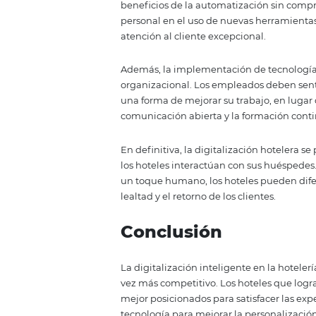
transformando la forma en que l
Una de las innovaciones más des
Omnibees
. Estas plataformas p
canales, maximizar la ocupación y
también mejora la experiencia de
Otras herramientas importantes 
recopilar opiniones de los huésp
sino que también demuestra a l
con su satisfacción.
4. El futuro de
tecnología y 
El futuro de la hotelería se cen