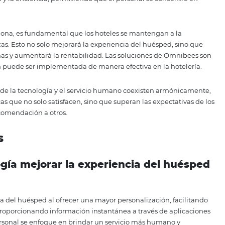
os hoteles deben adoptar un enfoque estratégico que permi
 sin comprometer la calidad del servicio humano. Esto impl
erramientas y tecnologías, asegurando que estén equipados
ecnología debe ir acompañada de un fuerte enfoque en la
deben sentirse empoderados y motivados para utilizar la 
, en lugar de sentir que están siendo reemplazados por m
ión continua son claves para lograr este objetivo.
 hotelera se presenta como una oportunidad para reinventar
 huéspedes. Al adoptar un enfoque que combine lo mejor de
ueden diferenciarse y ofrecer experiencias memorables q
s.