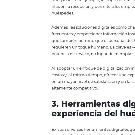
un huésped llega al hotel, cada 
de almohadas que prefieren hast
tecnología, cuando se utiliza co
los huéspedes.
2. Automatizac
perder el toq
La automatización de procesos en
personal liberar tiempo que pue
huéspedes. Por ejemplo, la imp
filas en la recepción y permite 
huéspedes.
Además, las soluciones digitale