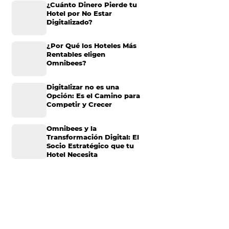
telera
puede ser
Omnibees anuncia
ano en el servicio.
inversión anual de 80
millones en IA y avanz
su transformación par
ia, sino también de
convertirse en una
nibees permiten a
compañía “AI First”
te más ágil y
¿Cuánto Dinero Pierde
complementar, en
Hotel por No Estar
Digitalizado?
vés de
¿Por Qué los Hoteles 
Rentables eligen
éspedes,
Omnibees?
o mejora la
edicarse a lo que
Digitalizar no es una
los aspectos más
Opción: Es el Camino 
Competir y Crecer