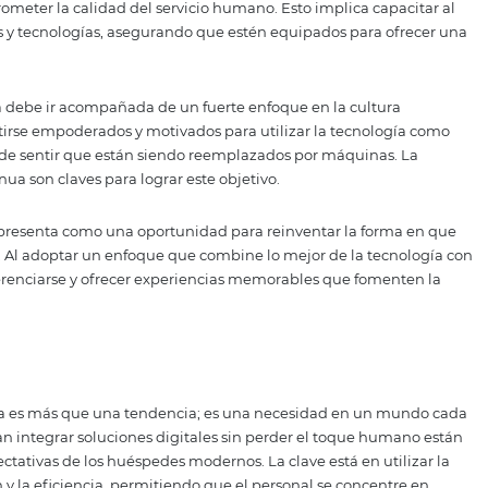
os hoteles operan.
tacadas son las plataformas de gestión de reservas, como l
ermiten a los hoteles gestionar de manera eficiente sus res
 ofrecer tarifas competitivas. Esto no solo beneficia al hot
l huésped al permitirles acceder a las mejores tarifas y op
incluyen sistemas de feedback en tiempo real, que permit
edes durante su estadía. Esto no solo ayuda a identificar á
os huéspedes que su opinión es valorada y que el hotel e
 la hotelería: equilibrio ent
humanidad
tra en encontrar el equilibrio perfecto entre tecnología y 