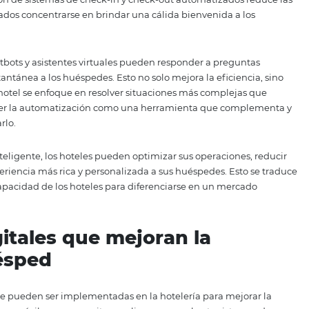
interacción puede ser adaptada a sus preferencias. Esto inc
a las recomendaciones de actividades basadas en sus inte
rrectamente, puede facilitar un nivel de atención que sorpr
ión de procesos: eficiencia
ue humano
 la hotelería no significa deshumanizar el servicio. Al cont
de ser utilizado para interactuar de manera más significat
lementación de sistemas de check-in y check-out automati
a los empleados concentrarse en brindar una cálida bienven
s como chatbots y asistentes virtuales pueden responder a