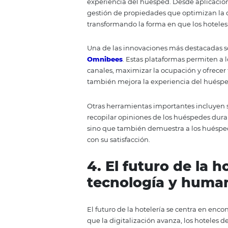
frecuentes y proporcionar inform
que también permite que el pers
requieren un toque humano. La
potencia el servicio, en lugar d
Al adoptar un enfoque de digital
costos y, al mismo tiempo, ofrec
en un mayor nivel de satisfacció
altamente competitivo.
3. Herramienta
experiencia d
Existen diversas herramientas d
experiencia del huésped. Desde 
gestión de propiedades que optim