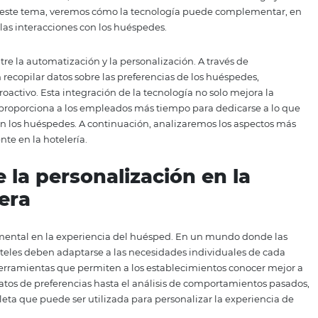
te. En este artículo, exploraremos cómo la
digitalización ho
sos mientras se mantiene la personalización y el calor hum
a no solo se trata de reducir costos y aumentar la eficienc
sped se sienta valorado y atendido. Las soluciones de Om
n sus operaciones diarias, facilitando una atención al clien
dizamos en este tema, veremos cómo la tecnología puede 
umano en las interacciones con los huéspedes.
uilibrio entre la automatización y la personalización. A tra
les pueden recopilar datos sobre las preferencias de los hu
tado y proactivo. Esta integración de la tecnología no sol
ue también proporciona a los empleados más tiempo para d
laciones con los huéspedes. A continuación, analizaremos 
n inteligente en la hotelería.