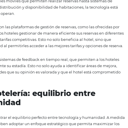
ación instantánea a los huéspedes. Esto no solo mejora la e
onal del hotel se enfoque en resolver situaciones más co
 clave es ver la automatización como una herramienta q
e reemplazarlo.
ización inteligente, los hoteles pueden optimizar sus oper
er una experiencia más rica y personalizada a sus huéspede
n y en la capacidad de los hoteles para diferenciarse en u
s digitales que mejoran la
el huésped
igitales que pueden ser implementadas en la hotelería par
aplicaciones móviles que permiten realizar reservas hasta
izan la distribución y disponibilidad de habitaciones, la