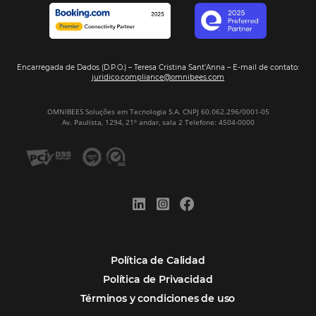
Omnibees anuncia inversión anual de 80 m
en IA y avanza en su transformación para
convertirse en una compañía “AI First”
¿Cuánto Dinero Pierde tu Hotel por No Est
Digitalizado?
¿Por Qué los Hoteles Más Rentables eligen
Omnibees?
Digitalizar no es una Opción: Es el Camino
Competir y Crecer
Omnibees y la Transformación Digital: El S
Estratégico que tu Hotel Necesita