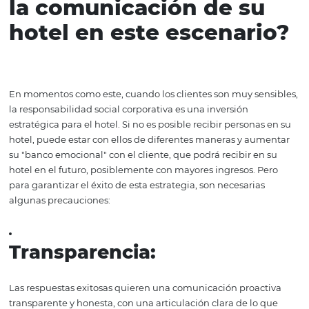
4. Consumidores más
exigentes
Así como las autoridades no están cansadas de exigir a l
ciudadanos un ejemplo requerido para superar la situaci
misma ciudadanía exigirá a cambio, más que nunca, no 
las instituciones, sino también de las marcas con las que
relacionan.
Aparentemente, las ofertas y los precios no s
criterios principales en este período. El huésped buscará
experiencias más auténticas pero más seguras en todas 
etapas de su viaje.
Tenga esto en cuenta cuando establ
nuevos estándares para los huéspedes y el personal a fi
transmitir tranquilidad y confianza.
¿Cómo pensar
estratégicamente sob