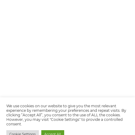
Encarregada de Dados (D.P.O.) – Teresa Cristina Sant’Anna – E-mail de
juridico.compliance@omnibees.com
OMNIBEES Soluções em Tecnologia S.A. CNPJ 60.062.296/0001-0
Av. Paulista, 1294, 21º andar, sala 2 Telefone: 4504-0000
Política de Calidad
Política de Privacidad
Términos y condiciones de uso