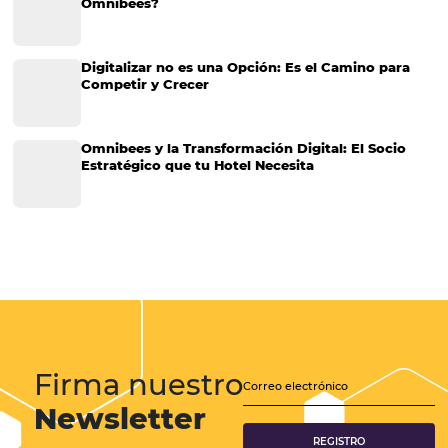
clave de la gestión hotelera?
¿Por qué el Big Data está convirtiéndose en una parte clave de la ge
hotelera? La gestión hotelera es bastante compleja, especialmente s
estás intentando que tu hotel siga creciendo. Por suerte, ahora es po
apoyarse en valiosas herramientas como el Big Data.…
CATEGORIAS
Más Vistos
Marketing
Sem categoria
Distribución Hotelera
Gestión Hotelera
Tecnología para Hoteles