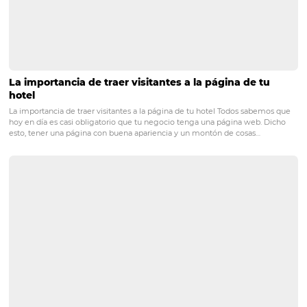
Innovación:
No tiene sentido presionar siempre la misma tecla. En e
punto, es necesario superar las expectativas. Ya sea en f
comunicación con el cliente u ofreciendo servicios que 
que la experiencia sea única. Su hotel debe adoptar ca
acciones innovadoras que contribuyan a la comodidad,
satisfacción y practicidad. ¡Hasta la próxima!
Conozca omnibees
Omnibees
es una empresa global que ofrece la más co
solución de distribución e inteligencia para la industria 
turismo. Con más de 5.000 hoteles y 700 socios de distri
es el líder absoluto en el mercado nacional. Con solucio
para
Hoteles Independientes
, Posadas,
Cadenas