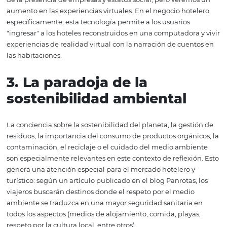
El aislamiento nos ofrece la oportunidad de explorar nu
alternativas para divertirnos, comunicarnos, comprar o t
en el mundo digital. El ocio virtual, el acceso a la entrega
compra de productos en línea y el uso de plataformas pa
teletrabajo reeducan nuestros hábitos y provocan un c
más rápido de lo esperado en áreas como la digitalizació
servicios a pedido y el desarrollo del comercio electrónic
también derriba algunos debates regulatorios sobre la
generación de barreras para herramientas o empresas
centradas en lo digital. Hasta hoy, las redes sociales era
de la presencia de empresas y estatus social, pero vere
aumento en las experiencias virtuales. En el negocio hot
específicamente, esta tecnología permite a los usuarios
"ingresar" a los hoteles reconstruidos en una computador
experiencias de realidad virtual con la narración de cue
las habitaciones.