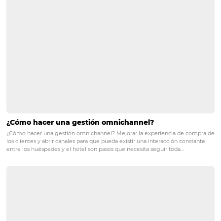
7- Tarifa
baja estación
La tasa de baja estación es un nombre más sofisticado p
tasa de temporada baja. Para eso, los lugares más comu
comunicar estas promociones y tarifas especiales están e
página principal del sitio web, marketing por correo elec
en el propio motor de reservas, cuando sea posible, en la
sociales, blog, entre otros.
Conozca omnibees
Omnibees
es una empresa global que ofrece la más co
solución de distribución e inteligencia para la industria 
turismo. Con más de 5.000 hoteles y 700 socios de distri
es el líder absoluto en el mercado nacional. Con solucio