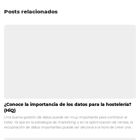
hotelera es el corporativo. Piense en la cantidad de
oportunidades que puede exigir una empresa: congresos,
talleres, conferencias y seminarios. Por lo tanto, es impo
planificar tarifas especiales para esta audiencia, a fin de
mantener ocupado su hotel incluso durante la temporad
5- Tarifa day use
Day use es cuando el huésped aprovecha las instalacion
hotel o posada durante el día, tales como piscina, buffet 
comunes, pero sin derecho a pasar la noche.
6- Tarifa
de tercera edad
Esta tarifa especial para el público de tercera edad es
interesante debido al fuerte envejecimiento de la pobla
brasileña que ocurrirá en los próximos años.