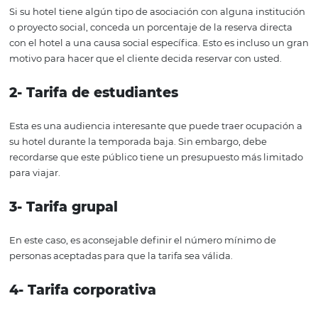
4-
Programas de fidelización
Esta es una estrategia esencialmente vinculada a la ret
de clientes. Esto significa invertir en oportunidades para
a los invitados para ganar su preferencia.
Ideas de pro
del programa de fidelización:
Promocione ofertas más especiales para sus clientes
leales: de esa manera se sentirán más especiales y mejo
relación de marketing. Su hotel puede ofrecer, por ejem
recorrido turístico o un desayuno gratuito.
Fomente la participación en su programa de fidelizac
objetivo es hacer que sus nuevos huéspedes comprenda
importancia de ser fieles a su establecimiento y que si
regresen. Ej: xy% de descuento en la próxima estadía pa
aquellos que se registren en el programa de fidelización