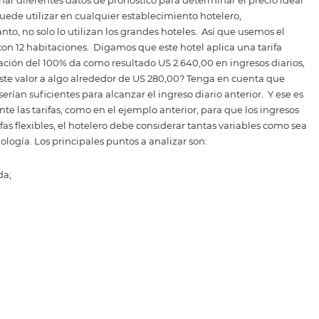
ra todas las estaciones del año.
En
temporada alta
, ayuda 
os y temporadas de movimiento corporativo, asistiendo en
 singularidad de tarifas al hotel, para que se destaque ent
ja
, brinda al hotelero una visión amplia de las oportunida
optar estrategias de venta que lleguen a los huéspedes p
a el
revenue
managemen
nt es comprender el comportamiento de compra de los 
ad pueda dirigir su estrategia comercial combinada con pr
be combinar diferentes datos de pronóstico para determina
ogía se puede utilizar en cualquier establecimiento hotel
. Por tanto, no solo lo utilizan los grandes hoteles.
Así 
cimiento con 12
habitaciones
.
Digamos que este hotel apli
aso, la ocupación del 100% da como resultado
US
2.640,00 en
 aumentar este valor a algo alrededor de
US
280,00? Tenga 