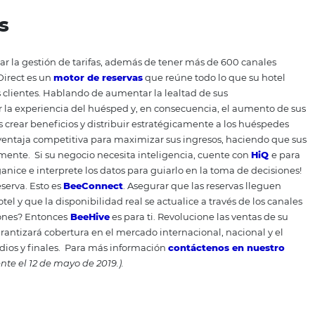
ar los resultados de ventas.
La herramienta de gestión de
 y la investigación de mercado puntual, dando a los hotele
as de ventas.
Sus datos proporcionan una visión macro y m
ional.
Haga clic aquí para obtener más información sobre
mizar su volumen de ventas.
ontenido? Tenemos otros a
eresarle:
neficios del pago automatizado para el flujo de caja de
y
cuáles
son las ventajas para tu hotel
ees
 que ofrece la solución de distribución e inteligencia má