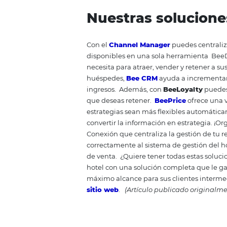
información valiosa para optimiz
un termómetro para las reservas
amplia para trazar sus estrategi
índices de escala nacional a reg
cómo
HiQ
Omnibees puede opti
¿
L
e gustó el c
que pueden int
Del soporte al sistema: 3 be
Motor de reservas: que es 
Conoce
O
mnib
Omnibees
es una empresa global