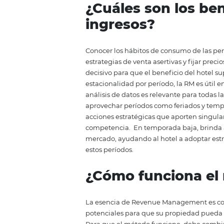
de vender este producto es el ob
fluctuantes basadas en análisis 
tendencias y demandas del mer
pensando en la oferta y la dema
tanto,
el
Re
venue
Management es,
momento adecuado y al precio i
hotelero. Las aerolíneas, por e
característica perecedera de su 
¿Cuáles son lo
ingresos?
Conocer los hábitos de consumo 
estrategias de venta asertivas y 
decisivo para que el beneficio d
estacionalidad por período, la RM