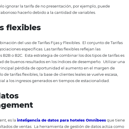
del 84%, serían suficientes para alcanzar el ingreso diario 
ratégicamente las tarifas, como en el ejemplo anterior, para
ar con tarifas flexibles, el hotelero debe considerar tantas
r la metodología. Los principales puntos a analizar son:
a temporada;
rva;
etitiva.
o manual. Solo ignorar la tarifa de no presentación, por eje
emás, es laborioso hacerlo debido a la cantidad de variabl