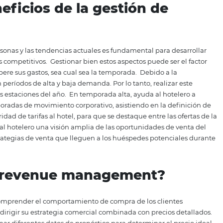
jetivo principal de esta metodología.
RM consiste en tarif
y métricas de inteligencia de datos, para aprovechar al má
cado.
El análisis de los datos guiará las acciones del hotel
nda, para maximizar los ingresos de su hotel.
Por lo
 en definitiva, vender la habitación adecuada al cliente
deal para ambas partes.
Esta metodología no se aplica sol
jemplo, llevan mucho más tiempo aplicando el método, ya qu
producto.
s beneficios de la gestión 
de las personas y las tendencias actuales es fundamental 
fijar precios competitivos.
Gestionar bien estos aspectos pue
el hotel supere sus gastos, sea cual sea la temporada.
Debi
 es útil en períodos de alta y baja demanda. Por lo tanto, r