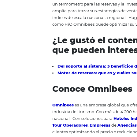
Tarifas fijas + 
La metodología debe aplicarse co
Fijas consta de acuerdos comercia
fluctuaciones de tarifas, ya sea 
fundamental para garantizar la
estrategia de Tasas Fijas solo 
contribución de los ingresos.
Con
contribuyendo así por debajo de
La i
nteligencia
para
revenue
HiQ
, acrónimo de Hotel
Intellig