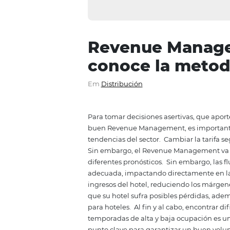
Revenue Man
conoce la me
Em
Distribución
Para tomar decisiones asertivas
buen Re
venue
Management, es i
tendencias del sector.
Cambiar l
Sin embargo,
el
Revenue
Manage