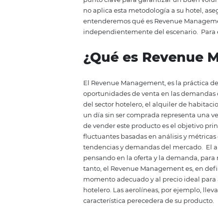
diferentes pronósticos.
Sin emba
adecuada, impactando directamen
ingresos del
hotel
, reduciendo l
que
s
u hotel sufra posibles pér
para hoteles.
Al fin y al cabo, e
temporadas de alta y baja ocupa
punto clave para garantizar un 
no aplica esta metodología a su h
entenderemos qué es
Revenue
independientemente del escena
¿Qué es
Reve
El
Revenue
Management, es la pr
oportunidades de venta en las
del sector hotelero, el alquiler
un día sin ser comprada represe