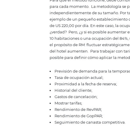
análisis de datos es relevante pa
aprovechar períodos como feriad
acciones estratégicas que aporten
competencia.
En
temporada ba
mercado, ayudando al hotel a ad
estos períodos.
¿Cómo funcion
La esencia de
Revenue
Manageme
potenciales para que su propied
Para que el método funcione, de
para cada momento.
La metodol
independientemente de su tamaño
ejemplo de un pequeño estable
de
US
220,00 por día. En este c
¿verdad?
Pero, ¿y si es posible