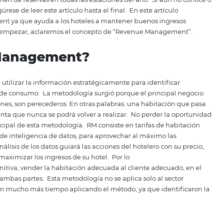
rgo, las fluctuaciones no siempre se llevan a cabo de la f
te en la tasa de ocupación, tarifa diaria promedio y esp
os márgenes y la rentabilidad del negocio.
Para afrontar es
didas, además de aprovechar las oportunidades, existe inte
ncontrar dificultades para equilibrar la oferta y la demanda 
ción es un desafío común en la industria hotelera, pero R
buen volumen de reservas en todas las estaciones del año.
otel, asegúrese de leer este artículo hasta el final.
En este
Management ya que ayuda a los hoteles a mantener bueno
rio.
Para empezar, aclaremos el concepto de “Revenue 
nue
Management?
áctica de utilizar la información estratégicamente para id
 demandas de consumo.
La metodología surgió porque el p
 de habitaciones, son perecederos. En otras palabras: una h
nta una venta que nunca se podrá volver a realizar.
No per