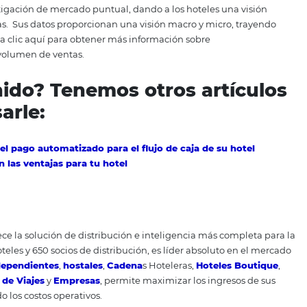
tarifas flexibles
n la combinación del uso de Tarifas Fijas y Flexibles.
El c
les y negociaciones específicas. Las tarifas flexibles reflej
para clientes B2B o B2C.
Esta estrategia de combinar los dos 
 continuidad de buenos resultados en los índices de dese
tiene como principal pérdida de oportunidad el aumento en
 el uso solo de tarifas flexibles, la base de clientes leales s
 su potencial a los ingresos generados en tiempos de esta
 de datos
management
ence
Quotient
, es la
inteligencia de datos para hoteles 