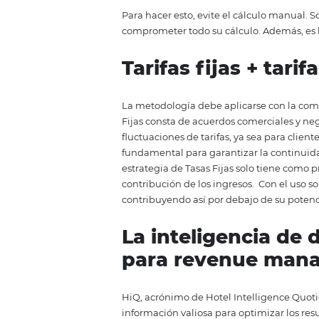
10
habitaciones
o una ocupación 
el propósito de RM: fluctuar est
del hotel aumenten.
Para trabaj
posible para definir cómo aplica
Previsión de demanda para l
Tasa de ocupación actual;
Proximidad a la fecha de rese
Historial del cliente;
Gastos de cancelación;
Mostrar tarifas;
Rendimiento de
RevPAR
;
Rendimiento de
GopPAR
;
Seguimiento de canasta comp
Para hacer esto, evite el cálcul
comprometer todo su cálculo. Ad