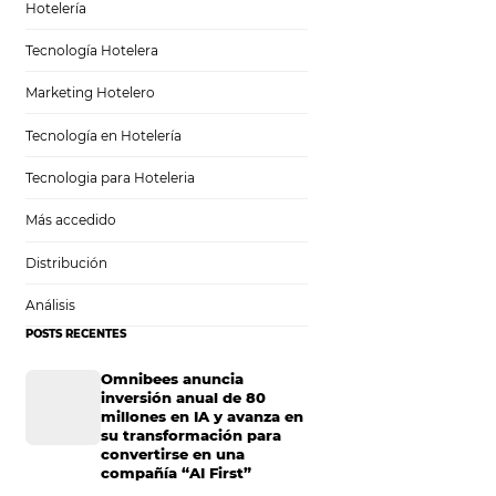
Tecnología para Hoteles
Hotelería
Tecnología Hotelera
:
Marketing Hotelero
cios
Tecnología en Hotelería
Tecnologia para Hoteleria
Más accedido
Distribución
 e información de
o de los hoteles.
Análisis
e tarifas y
POSTS RECENTES