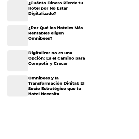
orma más
ecialmente en los
Omnibees anuncia
inversión anual de 80
te reto y evitar
millones en IA y avanz
ligencia de datos
su transformación par
entre las
convertirse en una
M puede ser el
compañía “AI First”
Si aún no conoce o
¿Cuánto Dinero Pierde
 artículo
Hotel por No Estar
Digitalizado?
s ingresos
Management”.
¿Por Qué los Hoteles 
Rentables eligen
Omnibees?
entificar
Digitalizar no es una
Opción: Es el Camino 
rincipal negocio
Competir y Crecer
abitación que pasa
der la oportunidad