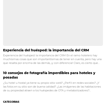
¿Por qué hacer un cuestionario de satis
del hotel?
PRÓXIMO POST
Todo lo que necesitas saber para lograr una
gestión eficiente de canales de ventas
Posts relacionados
Channel manager: qué es, para qué sirve, ventaj
cómo definir la mejor opción para tu hotel
De pequeñas posadas hasta los grandes hoteles, invertir en un chan
manager es esencial para quien busca aumentar las ventas y fortalec
distribución hotelera. Cuando eliges el sistema correcto, el channe
puede aumentar tus reservas y ayudarte a…