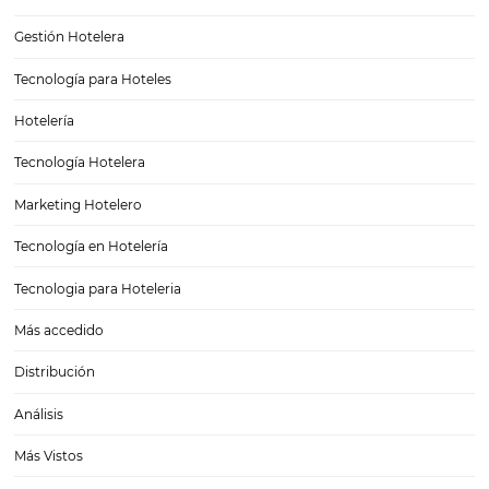
Experiencia del huésped: la importancia del CRM
Experiencia del huésped: la importancia del CRM En el ramo hotele
muchísimas cosas que son importantísimas de tener en cuenta, per
que resalta por encima de las demás, ¡y con diferencia! Claro, es cie
necesitas tener…
10 consejos de fotografía imperdibles para hotele
posadas
¿Su hotel u hostal ya tiene su propio sitio web? ¿Perfil en redes soci