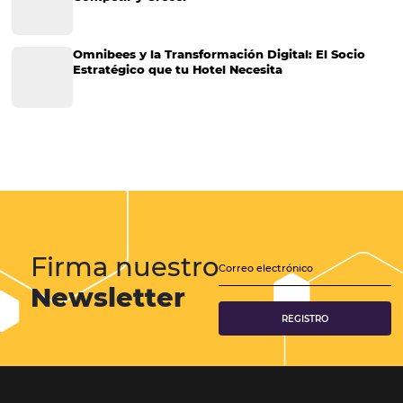
Más accedido
Distribución
Análisis
Más Vistos
Marketing
Sem categoria
Distribución Hotelera
POSTS RECENTES
Omnibees anuncia inversión anual de 80 m
en IA y avanza en su transformación para
convertirse en una compañía “AI First”