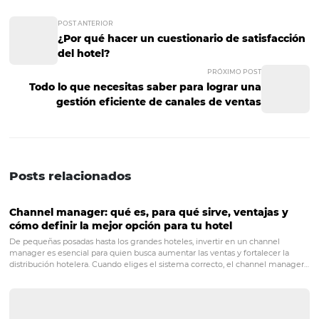
aerolíneas tiene colaboraciones comerciales determina
hoteles. En el mundo de la hotelería, este tipo de relaci
son indispensables para tener una buena operatividad y
garantizar un servicio de calidad al cliente. Conocer qué 
a los competidores con sus alianzas es una gran ventaja. ¡
Estas son tres maneras de monitorear a la competencia 
medio de un CRS. Sin duda se trata de una poderosa
herramienta que es indispensable en la industria hotele
tomar decisiones sobre la forma en la que se opera un ho
esta forma, conseguir más y mejores resultados. ¿Te parec
este artículo? ¡Suscríbete a nuestro newsletter! Nos enca
compartir información útil y relevante contigo.
POST ANTERIOR