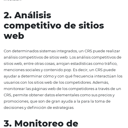
Un CRS permite monitorear los diferentes sitios de anun
existen en Internet. De esta manera, un hotel puede sab
qué portales colocó publicidad su competencia. Tener e
información sobre los principales competidores que tie
hotel, puede tener grandes beneficios, ya que permite 
qué públicos han llegado e, incluso, la aceptación de su
en el mundo 2.0. Antes de iniciar una campaña publicita
web, monitorear los diferentes sitios es un paso element
optimizar los anuncios y conseguir una gran rentabilida
inversión.
2. Análisis
competitivo de sitios
web
Con determinados sistemas integrados, un CRS puede re