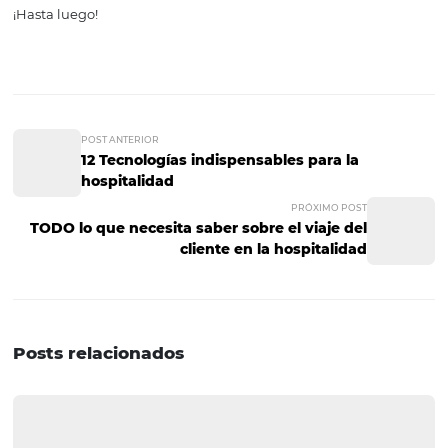
Ofertas para aquellos que reserven en el sitio web 
redes sociales:
con poca demanda, esta alternativa pue
excelente para optimizar las ganancias y obtener una m
rentabilidad en sus ventas.
Ofertas con reservas reembolsables y / o sin gasto
cancelación
:
en este punto, las reglas restrictivas y no
reembolsables harán que las reservas tarden más en lleg
Oferta especial para el segmento Operadores:
este
segmento tiene un amplio alcance y podría ser decisivo 
estrategia de generar nuevas reservas.
¡Adelántate a la competencia! Lea los
siguientes artículos y obtenga acceso a 