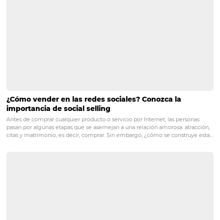
consejos e información útiles para ayud
su empresa a enfrentar este momento
desafiante:
Averigüe cuáles son los principales indicadores del h
cómo usarlos
Impacto de la crisis en el consumo hotelero y los 
de comunicación
¡Hasta luego!
POST ANTERIOR