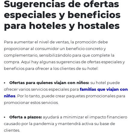
Las principales fechas conmemorativas del año exigen s
personalizados para complacer a sus clientes. Entonces, 
Día de San Valentín, por ejemplo, su hotel puede ofrece
promoción como: "quédese con nosotros y gane una ce
romántica".
5. Comunique sus ofertas
su audiencia
Una promoción excelente puede no tener éxito debido a
ineficiencia de su promoción. Por lo tanto, utilice todas l
estrategias que estén a su alcance para que las persona
sus ofertas.
Los lugares más comunes para comunicar es
beneficios están en la página principal del sitio web del 
marketing por correo electrónico, en el propio motor de 
cuando sea posible, en las redes sociales, blog y otros.