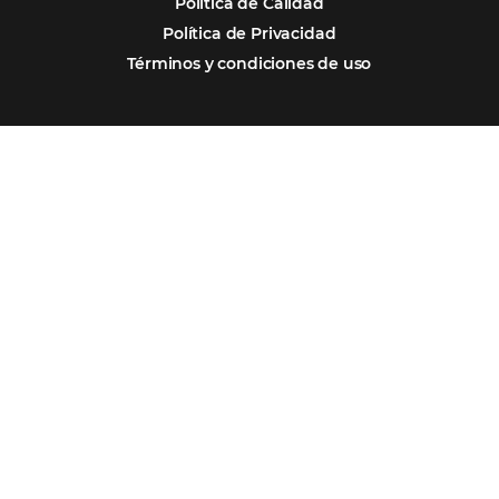
Omnibees y la Transformación Digital: El S
Estratégico que tu Hotel Necesita
Firma nuestro
Newsletter
REGISTRO
Alternative: