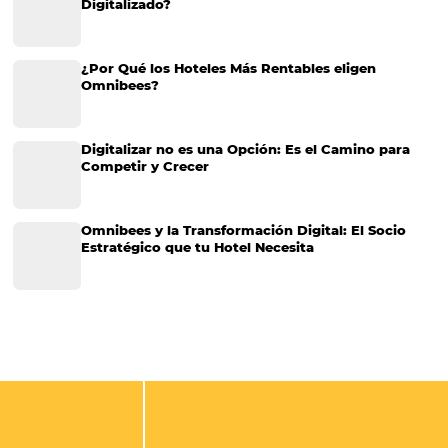
Conoce las mejores prácticas y los anuncios más
creativos de turismo en las redes sociales
Conoce las mejores prácticas y los anuncios más creativos de turism
redes sociales Todos sabemos que las redes sociales son un excele
para hacer anuncios o promociones. Cualquier negocio puede usarla
industria tan grande como la del…
CATEGORIAS
Gestión Hotelera
Tecnología para Hoteles
Hotelería
Tecnología Hotelera