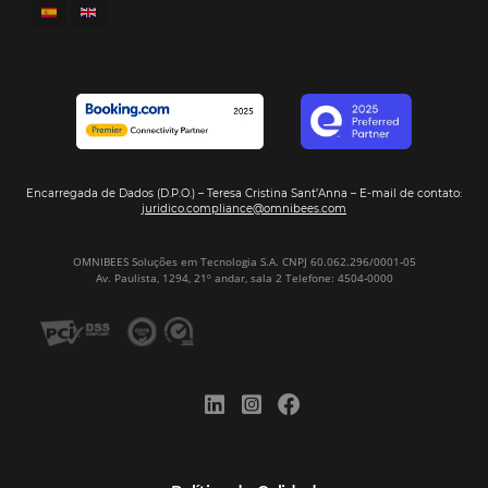
POSTS RECENTES
Omnibees anuncia inversión anual de 80 m
en IA y avanza en su transformación para
convertirse en una compañía “AI First”
¿Cuánto Dinero Pierde tu Hotel por No Est
Digitalizado?
¿Por Qué los Hoteles Más Rentables eligen
Omnibees?
Digitalizar no es una Opción: Es el Camino
Competir y Crecer