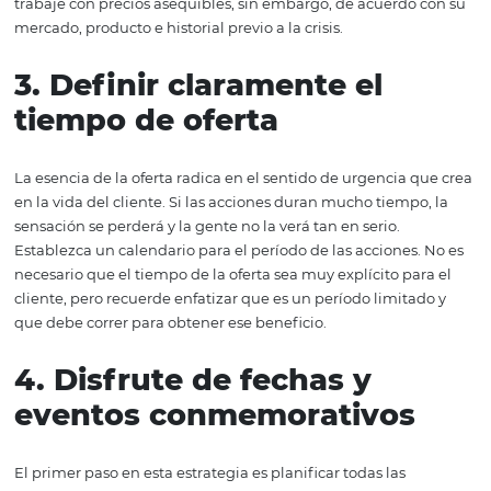
específicas con nuestro artículo completo sobre el tema:
¿Conoce ofertas personalizadas? ¡Vea cómo usarlo e
hotel!
2. Asegurar ganancias pa
ambos lados
El clima recesivo puede hacer que muchos hoteleros qu
reducir sus tarifas de habitaciones. Sin embargo, una ofe
inteligente es aquella que funciona y, por lo tanto, ofrec
beneficios para ambas partes (hotel y cliente). En este se
trabaje con precios asequibles, sin embargo, de acuerdo
mercado, producto e historial previo a la crisis.
3. Definir claramente el
tiempo de oferta