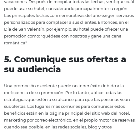
La esencia de la oferta radica en el sentido de urgencia 
en la vida del cliente. Si las acciones duran mucho tiemp
sensación se perderá y la gente no la verá tan en serio.
Establezca un calendario para el período de las acciones
necesario que el tiempo de la oferta sea muy explícito pa
cliente, pero recuerde enfatizar que es un período limit
que debe correr para obtener ese beneficio.
4. Disfrute de fechas y
eventos conmemorativos
El primer paso en esta estrategia es planificar todas las
vacaciones. Después de recopilar todas las fechas, verifi
puede usar su hotel, considerando principalmente su re