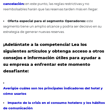
Oferta a plazos:
ayudará a minimizar el impacto fina
causado por la pandemia y mantendrá activa su base d
clientes.
Ofertas para aquellos que reserven con anticipaci
medida ayudará a predecir su ocupación y a administra
su precio más cerca de las fechas de llegada de los hués
Oferta de huéspedes antiguos:
los clientes habitual
buenas experiencias previas serán un canal de generaci
demanda más asertivo.
Oferta para agencias corporativas o viajeros corpo
el nicho corporativo debe recuperar lentamente sus inv
en un escenario posterior a la crisis. Esto significa que el
debe formular una acción "especial" para esta audiencia