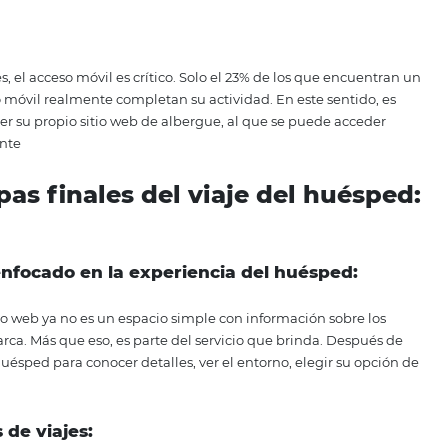
 en Google:
rimeros puestos en motores de búsqueda como Google de fo
de técnicas de SEO para hoteles, una tendencia también en 
o reuniendo a varios empresarios y brindando excelentes 
s:
s formas más eficientes de aumentar la visibilidad del hotel
cto con los clientes tiende a retenerlos con mayor facilid
uar bien en
TripAdvisor
ipAdvisor, el 86% de los viajeros buscan en Internet antes
isponibles fácilmente, en pocos segundos es posible hace