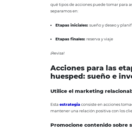
El viaje
Ha llegado el momento de conver
hotel elegido por él.
Es en esta 
cliente, lo que lo hace volver y
¿Cómo ganar a
Ahora que sabe cuáles son las 4 e
qué tipos de acciones puede toma
separamos en:
E
tapas iniciales
:
sueño y des