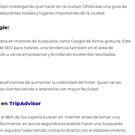
e
s etapas iniciales del Viaje de
e investigación
acional:
ones tomadas por la compañía para construir y difundir la 
on los clientes y convertirse en una referencia en el merca
sobre su región:
rdan el tiempo investigando qué hacer en la ciudad. Ofréz
s viajes a restaurantes locales y lugares importantes de la c