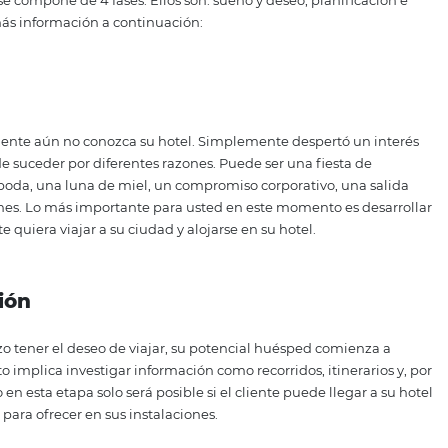
e forman el viaje de compras del huésped. Veamos cada uno
as del viaje del cliente en 
un viajero se compone de 4 fases. Ellos son: sueño y deseo, 
s. Obtenga más información a continuación:
le que el cliente aún no conozca su hotel. Simplemente des
 y esto puede suceder por diferentes razones. Puede ser una
udad, una boda, una luna de miel, un compromiso corporati
 las vacaciones. Lo más importante para usted en este mome
 el cliente quiera viajar a su ciudad y alojarse en su hotel