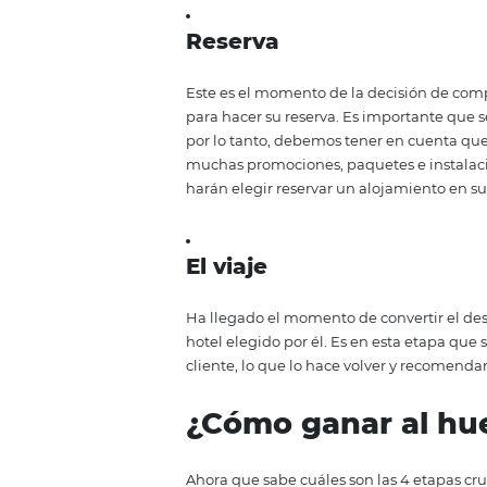
Planificación e inv
Después de recibir la inspiració
buscar formas de lograr lo que id
supuesto, alojamiento. Por lo tant
y así descubrir todos los servici
Reserva
Este es el momento de la decisió
para hacer su reserva. Es import
por lo tanto, debemos tener en cu
muchas promociones, paquetes e i
harán elegir reservar un alojami