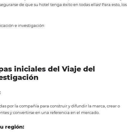
tir el deseo en realidad y experimentar la experiencia de 
etapa que su hotel tiene la oportunidad de conquistar ver
 recomendarle su establecimiento.
l huesped en cada etapa de
tapas cruciales del viaje del cliente en la hospitalidad, ¡e
r para asegurarse de que su hotel tenga éxito en todas ella
eo y planificación e investigación