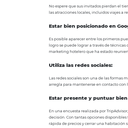
Etapas finales:
reserva y viaj
¡Revisa!
Acciones para la
huesped: sueño 
Utilice el marketing rel
Esta
estrategia
consiste en acci
mantener una relación positiva c
Promocione contenido 
No espere que sus invitados pie
las atracciones locales, incluido