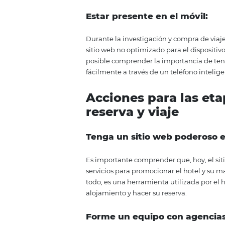
Estar bien posicionado
Es posible aparecer entre los p
logro se puede lograr a través 
marketing hotelero que ha estad
Utiliza las redes sociale
Las redes sociales son una de la
arregla para mantenerse en conta
Estar presente y punt
En una encuesta realizada por Tr
decisión. Con tantas opciones d