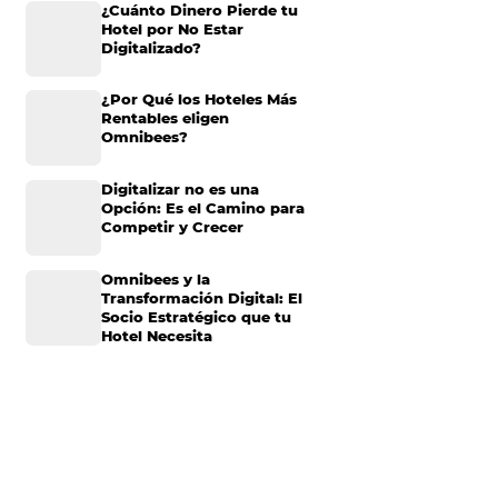
, sus objetivos y
Omnibees anuncia
la
inversión anual de 80
millones en IA y avanz
su transformación par
convertirse en una
compañía “AI First”
planificación e
¿Cuánto Dinero Pierde
Hotel por No Estar
Digitalizado?
¿Por Qué los Hoteles 
Rentables eligen
Omnibees?
pertó un interés
 fiesta de
Digitalizar no es una
vo, una salida
Opción: Es el Camino 
Competir y Crecer
nto es desarrollar
.