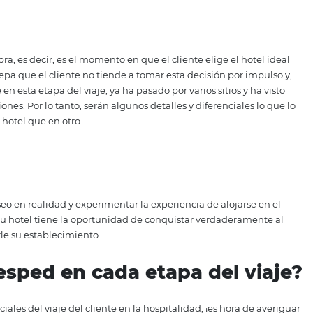
estigación
n que lo hizo tener el deseo de viajar, su potencial huéspe
ealizó. Esto implica investigar información como recorridos,
o, el éxito en esta etapa solo será posible si el cliente pue
os que tiene para ofrecer en sus instalaciones.
n de compra, es decir, es el momento en que el cliente elig
ante que sepa que el cliente no tiende a tomar esta decisió
enta que en esta etapa del viaje, ya ha pasado por varios si
nstalaciones. Por lo tanto, serán algunos detalles y difere
ento en su hotel que en otro.