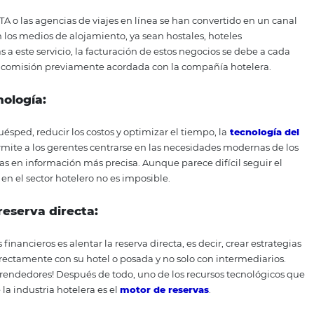
abitación sin siquiera haber tenido contacto directo con el
vil:
a de viajes, el acceso móvil es crítico. Solo el 23% de los 
dispositivo móvil realmente completan su actividad. En est
ia de tener su propio sitio web de albergue, al que se pu
no inteligente
s etapas finales del viaje del
eroso enfocado en la experiencia del hué
oy, el sitio web ya no es un espacio simple con informació
tel y su marca. Más que eso, es parte del servicio que brin