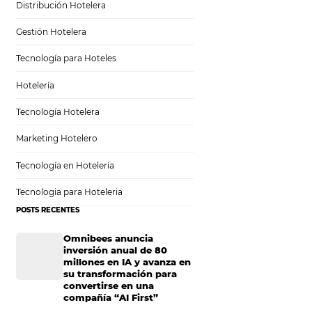
Sem categoria
Distribución Hotelera
Gestión Hotelera
 viaje
Tecnología para Hoteles
Hotelería
Tecnología Hotelera
Marketing Hotelero
l? Este viaje
Tecnología en Hotelería
Y esto es lo que
cuáles son las
Tecnologia para Hoteleria
etapas. Son
POSTS RECENTES