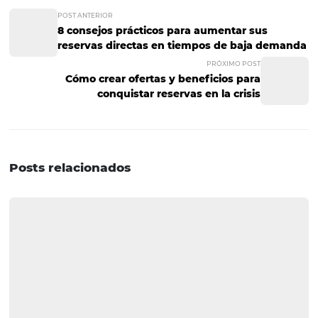
forma de que su hotel esté disponible fuera del horario
comercial para responder las preguntas de sus clientes 
cualquier momento, incluso de noche y los fines de sem
cuando sus huéspedes tienden a hacer más contacto, y
está fuera de horario de trabajo
.
Por lo tanto, invertir en 
innovaciones tecnológicas en la industria hotelera es es
para proporcionar un servicio diferenciado y más dinámi
huéspedes. Después de todo, le gusta que lo traten de 
manera especial y que sus necesidades se cumplan muy
con agilidad y eficiencia.
¿Le gustó la información sobre
tecnologías en la industria hotelera
Luego, vea otro contenido que pue
ayudarlo a mejorar la administració
su hotel: