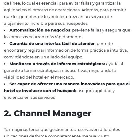
importantes relacionadas con la buena administración 
hotel, un PMS puede ser muy útil. El PMS (Property
Management System) es un software de gestión hotelera
permite optimizar sus tareas comerciales, haciendo que
operaciones sean más ágiles. Los principales beneficios
instalar un PMS en su propiedad son:
Integración con canales de ventas:
recibe
instantáneamente reservas de todos los canales en línea
de línea, lo cual es esencial para evitar fallas y garantizar
agilidad en el proceso de operaciones. Además, para per
que los gerentes de los hoteles ofrezcan un servicio de
alojamiento increíble para sus huéspedes.
Automatización de negocios
: previene fallas y ase
los procesos ocurran más rápidamente.
Garantía de una interfaz fácil de atender
: permite
encontrar y registrar información de forma práctica e intu