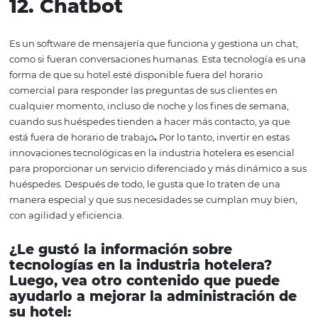
marketing de sus clientes. Recuerde, los invitados debe
conectarse directamente con el dispositivo Bluetooth p
las balizas puedan recoger los dispositivos que están cer
10. Check-in y
Check
-ou
t
temprano
El huésped puede recibir un enlace por correo electróni
mensaje, donde completa todos sus detalles por adelan
aprovecha la oportunidad para confirmar su reserva. En
en el momento de su llegada, el hotel ya realiza la ident
y le entrega las llaves de la habitación. A la salida, el hu
recibe la factura y las reglas de pago, siguiendo el mism
paso. Estas tecnologías en la hospitalidad agilizan la en
huéspedes durante su llegada y viaje, mejorando el serv
recepción.