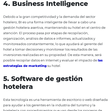
3.
Motor de Reservas
Si es nuevo o no ha implementado un
Motor de reserv
sitio web de su hotel, debe saber cómo esta herramient
ayudarle a depender cada vez menos del OTAS para pr
sus reservas. Esto se debe a que un motor de reservas pe
los clientes hacer reservas en el sitio web del hotel o en l
sociales, de manera directa. En consecuencia, las ventas
más rentables, ya que no se otorgarán comisiones. Ade
evitar las posibilidades de cometer errores manuales o d
reservas, ya que el motor se somete a una actualización
integrada en tiempo real con otras herramientas.
4.
Business Intelligence