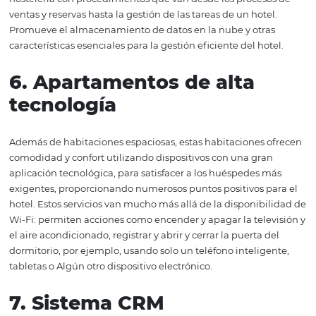
Debido a la gran competitividad y la demanda del secto
hotelero, BI es una forma inteligente de llevar a cabo un
gestión hotelera asertiva, manteniendo su hotel en el ce
atención. El proceso pasa por etapas de recopilación,
organización, análisis de datos e informes, actualizados 
monitoreados constantemente, lo que ayudará al gerent
hotel a tomar decisiones y monitorear los resultados de l
inversiones realizadas en su propiedad. De esta manera,
posible recopilar datos en Internet y evaluar el impacto
estrategias de marketing
su hotel.
5.
Software
de gestión
hotelera
Esta tecnología es una herramienta de escritorio o web
para ayudar a los gerentes en la industria del turismo y l