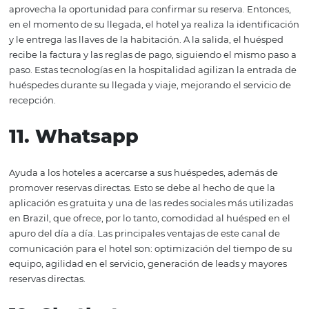
Frente al escenario contemporáneo, invertir en estrateg
marketing digital ayudará al hotel a atraer más huésped
crear relaciones y desarrollar una identidad de marca. En
principales estrategias de marketing digital para hotele
encuentran: crear un sitio web y/o
blog para su hotel
, u
servicios de Google, marketing por correo electrónico y, 
supuesto, presencia en redes sociales, como Facebook e
Instagram.
9. Be
acon
Dispositivo de geolocalización de balizas, que puede loc
dónde están los huéspedes en el hotel. Por lo tanto, cua
huésped se encuentra en espacios como spa, gimnasio,
restaurante y bar, por ejemplo, puede recibir notificacio
sobre promociones y otras acciones específicas de estos 
Por lo tanto, lo que permite al hotel mejorar la experien