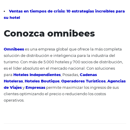
11. Whatsapp
Ayuda a los hoteles a acercarse a sus huéspedes, ademá
promover reservas directas. Esto se debe al hecho de que
aplicación es gratuita y una de las redes sociales más uti
en Brazil, que ofrece, por lo tanto, comodidad al huéspe
apuro del día a día. Las principales ventajas de este cana
comunicación para el hotel son: optimización del tiemp
equipo, agilidad en el servicio, generación de leads y m
reservas directas.
12. C
hatbot
Es un software de mensajería que funciona y gestiona un
como si fueran conversaciones humanas. Esta tecnologí