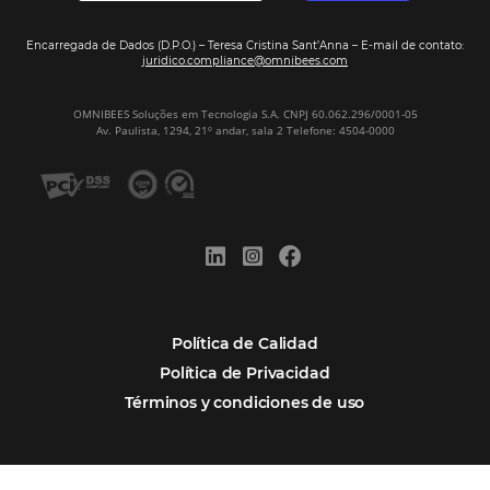
Distribución
Análisis
POSTS RECENTES
Omnibees anuncia inversión anual de 80 m
en IA y avanza en su transformación para
convertirse en una compañía “AI First”
¿Cuánto Dinero Pierde tu Hotel por No Est
Digitalizado?
¿Por Qué los Hoteles Más Rentables eligen
Omnibees?