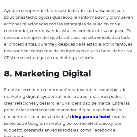
hostelería con procedimientos que van desde los proces
ventas y reservas hasta la gestión de las tareas de un hote
Promueve el almacenamiento de datos en la nube y otr
características esenciales para la gestión eficiente del ho
6. Apartamentos
de alta
tecnología
Además de habitaciones espaciosas, estas habitaciones 
comodidad y confort utilizando dispositivos con una gra
aplicación tecnológica, para satisfacer a los huéspedes 
exigentes, proporcionando numerosos puntos positivos 
hotel. Estos servicios van mucho más allá de la disponib
Wi-Fi: permiten acciones como encender y apagar la tele
el aire acondicionado, registrar y abrir y cerrar la puerta 
dormitorio, por ejemplo, usando solo un teléfono intelig