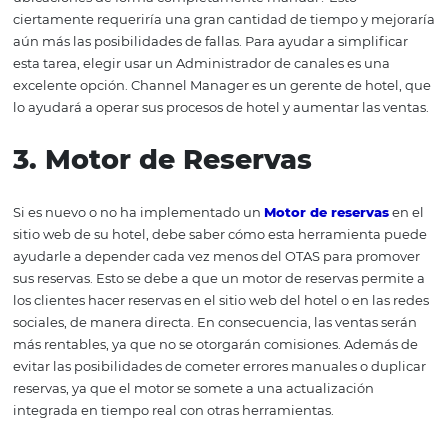
convirtiéndose en un aliado del equipo.
Monitoreo a través de informes estratégicos:
ayud
gerente a tomar estrategias más asertivas, mejorando la
visibilidad del hotel en el mercado.
Ser capaz de ofrecer una manera innovadora para 
hotel se involucre con el huésped:
asegura agilidad y
eficiencia en sus servicios.
2.
Channel Manager
Te imaginas tener que gestionar tus reservas en diferent
ubicaciones de forma completamente manual? Esto
ciertamente requeriría una gran cantidad de tiempo y m
aún más las posibilidades de fallas. Para ayudar a simpli
esta tarea, elegir usar un Administrador de canales es u
excelente opción. Channel Manager es un gerente de ho
lo ayudará a operar sus procesos de hotel y aumentar las