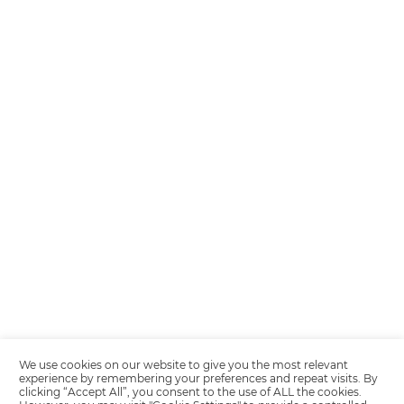
Encarregada de Dados (D.P.O.) – Teresa Cristina Sant’Anna – E-mail de
juridico.compliance@omnibees.com
OMNIBEES Soluções em Tecnologia S.A. CNPJ 60.062.296/0001-0
Av. Paulista, 1294, 21º andar, sala 2 Telefone: 4504-0000
Política de Calidad
Política de Privacidad