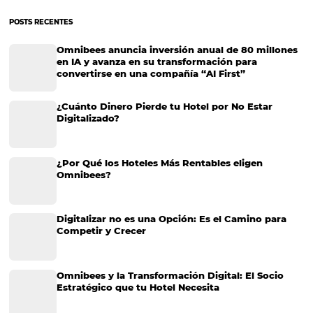
⁠OBTs: cómo colocar tu hotel en el mapa de las g
empresas
En el mundo actual de la hospitalidad, la visibilidad es clave para el 
cualquier hotel. Con la creciente competencia y la evolución de las
tecnologías de reserva, es esencial que los hoteles se integren en p
que les…
CATEGORIAS
Marketing Hotelero
Tecnología en Hotelería
Tecnologia para Hoteleria
Más accedido
Distribución