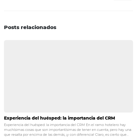
¿Te gustaría saber cuántas mujeres, entre 25 y 30 años,
reservaron una habitación en tu hotel el mes de marzo 
de las 9 de la noche? ¡Puedes enterarte con unos cuántos 
Y estas fueron algunas ventajas, lo cierto es que hay m
que descubrirás con el paso del tiempo.
Si tienes alguna o duda o quisieras agregar algo, ¡hazlo 
comentarios!
POST ANTERIOR
Análisis de datos: cómo tomar mejores