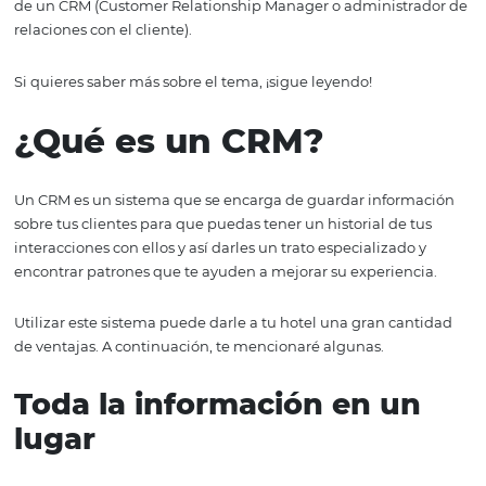
Recuerda que la web pone a todas las empresas cara a c
sus clientes y, para bien o para mal, le da voz a estos últ
Una sola experiencia negativa bien divulgada te puede 
perder muchos potenciales clientes. ¡Quizás ya lo ha hec
lo sabes!
Por supuesto, es imposible evitar por completo que esto
pero hay formas de mitigarlo, y una de ellas es por medi
de un CRM (Customer Relationship Manager o administ
relaciones con el cliente).
Si quieres saber más sobre el tema, ¡sigue leyendo!
¿Qué es un CRM?