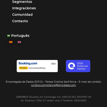
POSTS RECENTES
Omnibees anuncia inversión anual de 80 m
en IA y avanza en su transformación para
convertirse en una compañía “AI First”
¿Cuánto Dinero Pierde tu Hotel por No Est
Digitalizado?
¿Por Qué los Hoteles Más Rentables eligen
Omnibees?
Digitalizar no es una Opción: Es el Camino
Competir y Crecer
Omnibees y la Transformación Digital: El S