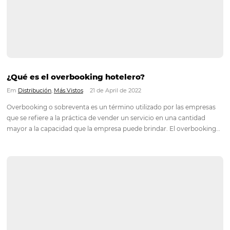
Environmental, Social and Corporate Governance (ESG)Esa Si
(Traducido seria ASG: Ambiente, Social y Gobernanza) esta en 
últimamente, y ha ganado cada vez más espacio en el mund
corporativo, ya que hace referencia a temas Ambientales, Soc
de gobernanza…
¿La LGPD afecta directamente a los hoteles?