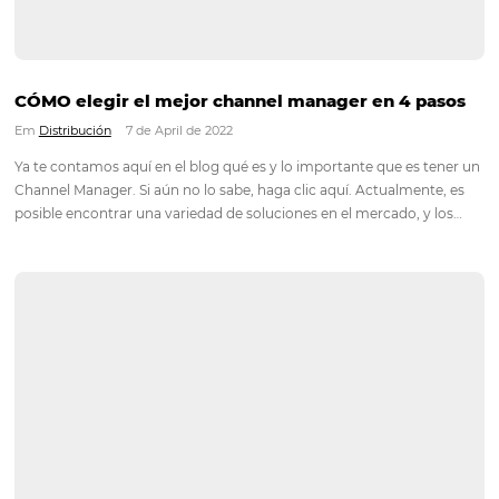
La importancia de la postventa en la industria
hotelera
Em
Marketing
14 de April de 2022
Toda estrategia para aumentar las ventas requiere planificaci
mismo ocurre con las acciones de postventa en los hoteles.
de definir claramente los objetivos y delimitar qué métricas s
tendrán en cuenta, es necesario definir qué acciones se utiliz