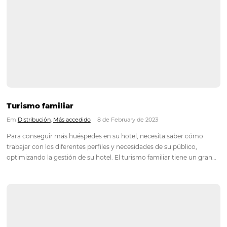
La importancia de la Fotografía en la Hostelar
Em
Marketing
14 de February de 2023
Vivimos en una época en la que la tecnología e internet están
completamente presentes en nuestras rutinas, y como conse
cuando vamos a viajar a algún lugar, queremos investigar y ev
instalaciones de un alojamiento antes de hacer la…