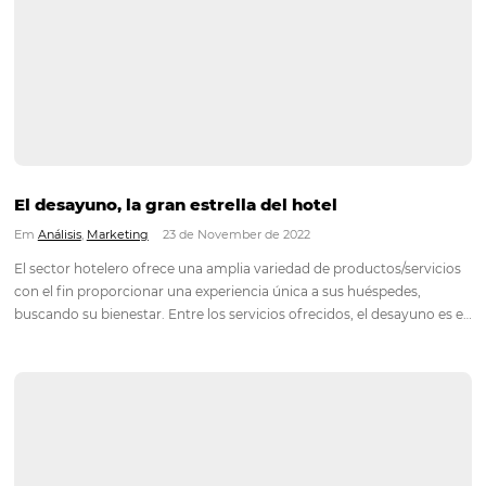
Turismo familiar
Em
Distribución
,
Más accedido
8 de February de 2023
Para conseguir más huéspedes en su hotel, necesita saber 
trabajar con los diferentes perfiles y necesidades de su públic
optimizando la gestión de su hotel. El turismo familiar tiene 
potencial para los hoteles Es importante mostrar a…