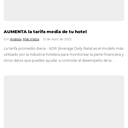
¿Conserva a sus clientes? (CRM y automatizac
Em
Análisis
,
Marketing
19 de April de 2022
La atención a los huéspedes es muy importante en el sector h
Y crear un proceso eficiente es una buena forma de agilizar la
que requiere mucho más que, por ejemplo, atraer a un nuevo 
Por esta razón,…