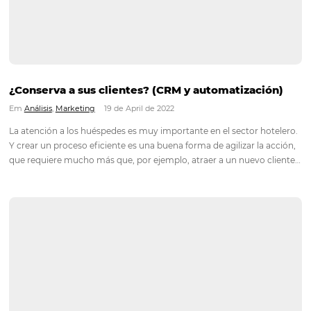
(Bee2Pay)
Em
Análisis
,
Más Vistos
26 de April de 2022
¿Su hotel utiliza los datos de los huéspedes para alguna form
pago? Si la respuesta es afirmativa, se recomienda que su
establecimiento cumpla con la normativa de la Ley General d
Protección de Datos - LGPD - lo antes…