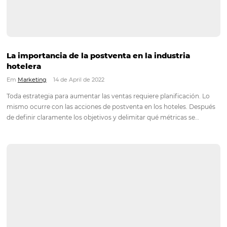
¿Qué es el overbooking hotelero?
Em
Distribución
,
Más Vistos
21 de April de 2022
Overbooking o sobreventa es un término utilizado por las e
que se refiere a la práctica de vender un servicio en una cant
mayor a la capacidad que la empresa puede brindar. El over
es más común de lo que…