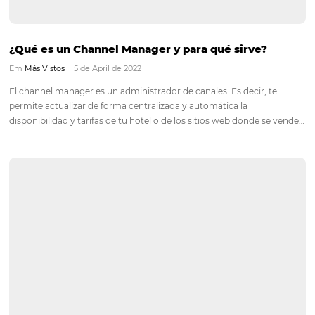
AUMENTA la tarifa media de tu hotel
Em
Análisis
,
Más Vistos
12 de April de 2022
La tarifa promedio diaria - ADR (Average Daily Rate) es el m
utilizado por la industria hotelera para monitorear la parte fi
otros datos que pueden ayudar a controlar el desempeño de 
empresa. El ADR es fundamental…