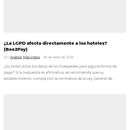
momento (o la cortesía) más valorado por los huéspedes. El…
ESG: ¿Qué es y qué significa?
Em
Distribución
,
Marketing
1 de November de 2022