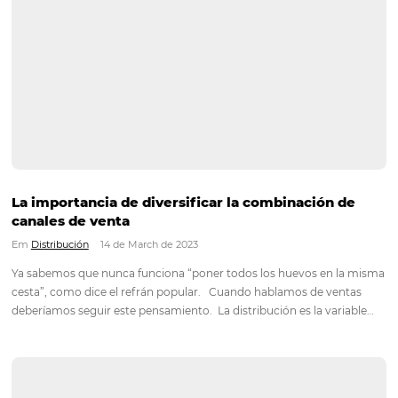
Experiencia del huésped: cómo hacerla inolvi
Em
Marketing
6 de April de 2023
En un mundo cada vez más competitivo con huéspedes más
exigentes, los responsables de las empresas hoteleras ya sean
Posadas, Hoteles, Resorts y Cadenas Hoteleras, deben busca
la manera de ofrecer una experiencia memorable a sus huésp
experiencia…