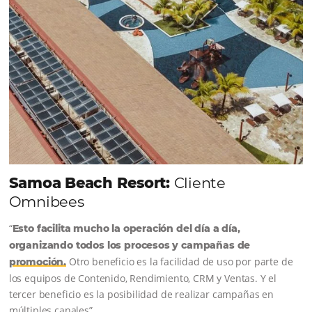
Em
Distribución
30 de March de 2022
Una buena gestión hotelera es fundamental para que el hotel
un buen servicio, garantice la satisfacción del cliente y mant
salud financiera. Por lo tanto, es extremadamente importan
actualizarse constantemente para garantizar que la informac
almacenada sea correcta.…
Carregar mais posts
Comunidad
Omnibees
Consulta nuestros contenidos, sigue las novedade
conoce los testimonios de nuestros clientes.