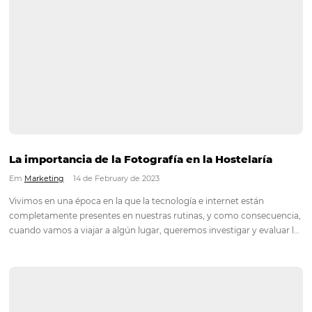
¿CÓMO vender más con la Central de Reserva
Omnibees?
Em
Distribución
,
Análisis
7 de March de 2023
Con el aumento de la demanda, incluyendo la centralización 
búsquedas de huéspedes, la gestión de todos los canales de 
los infinitos medios digitales de pago, la industria hotelera, en
particular, necesita soluciones unificadas y tecnológicas que