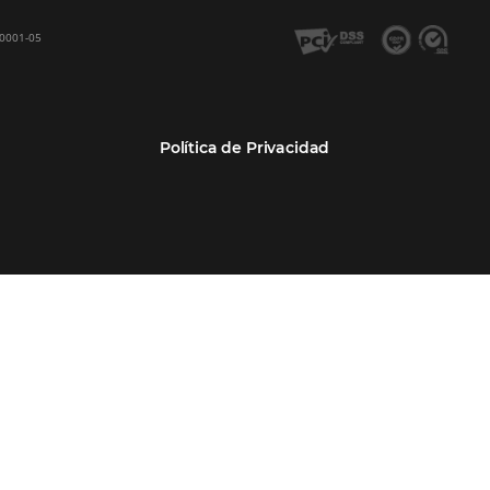
GDS Sabre, Amadeus
Cadenas Hoteleras
Sea nuestro
Bee Price –Yield Manager
Resorts y Spas
BeeCorp –Extranet
Posadas
BeeCorp –Inteligencia de
Operadores turísticos
Datos
Empresas
BeeCorp –Operadora y
Agencia Corporativa TMCs
Agencia
Agencias de viajes
Bee Corp –TMC y
Empresas