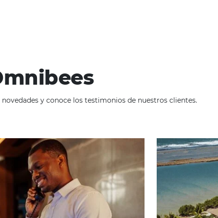
de June de 2025
 más digitalizado, las empresas buscan maneras efectivas de m
trategias más efectivas es fomentar las reservas directas, que p
ad
Omnibees
 sigue las novedades y conoce los testimonios de nuest