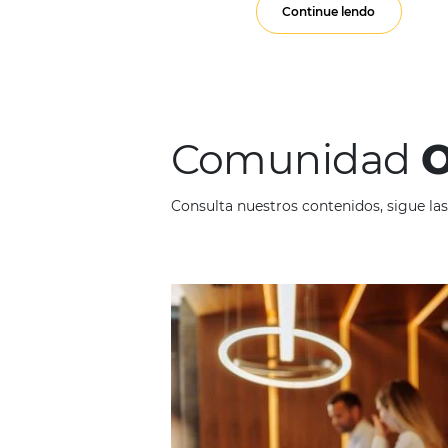
Em
Hotelería
11 
En un mundo cada vez
venta. Una de las es
Continue lendo
Comunid
Consulta nuestros contenidos,