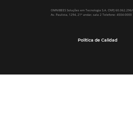
Omnibees en numeros
Motor de reservas
Nuestros socios
Central de Reservas
Nuestra Equipo
Sitio Web Responsivo
Casos de Éxito
Bee2Bee–TMC y
(RGPC) – Portugal
Empresas
Bee2Bee–HotéisNet
Inteligencia de Datos
Bee Price–RMS Light
Integración PMS