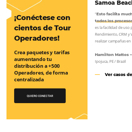
AS:
convierta cotizaciones fuera de
nea
os a incrementar la conversión de cotizaciones recibidas por
orma sencilla y práctica. Permitiendo gestionar de forma
so de reserva. ¡Encontrarse!
¡Conéctese con
cientos de Tour