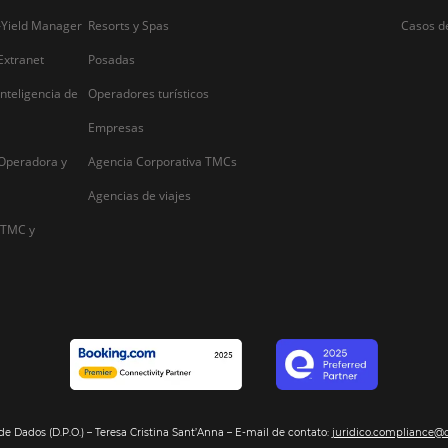
Alternative:
Segmentos
Integraci
Bee2Pay –Pago Seguro
Hoteles
Nuestros so