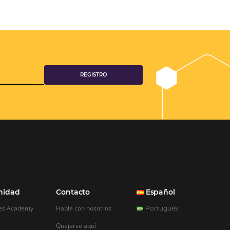
Rendimiento, CRM y Ventas. Y el tercer beneficio es la posibilida
realizar campañas en múltiples canales”.
Hamilton Mattos – Representante de la agencia Hagua
Ipojuca, PE / Brazil
Ver casos de éxito