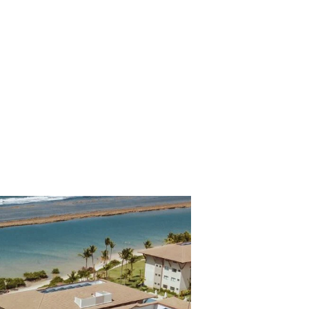
aximizar sus reservas y optimizar sus canales de
ermiten a los hoteles y empresas…
ros clientes.