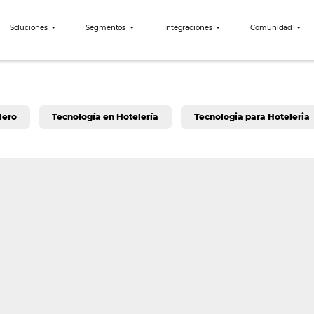
bees?
Soluciones
Segmentos
Integraciones
eting Hotelero
Tecnología en Hotelería
Tecno