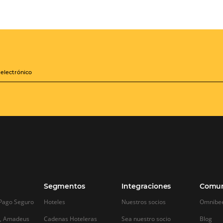
Operadores!
Crea paquetes y tarifas
iones
aumentando tu
distribución a +500
Operadores, de forma
zará a
centralizada
les mejoras
sis de la
QUIERO CONECTAR