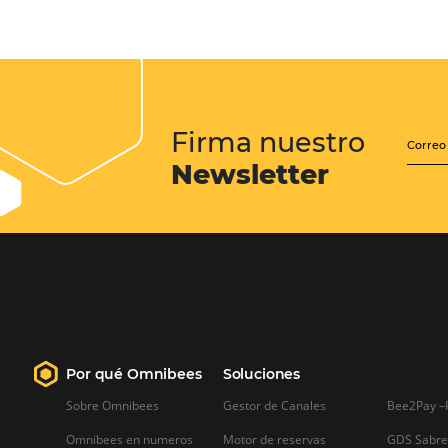
Google Analytics 4:
cambios y nuevas func
Lo que debes saber sobre la nueva
herramienta de Google, que reempla
Universal Analytics y cuyas principa
son la recopilación de datos y el análi
experiencia del usuario.
Sepa mas…