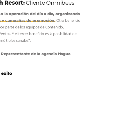
Samoa Beach Resort:
Cliente Omnibee
“
Esto facilita mucho la operación del día a día, organi
Otro bene
todos los procesos y campañas de promoción.
es la facilidad de uso por parte de los equipos de Contenido,