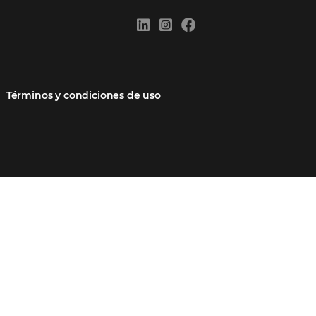
 socio
Blog
Quejarse aquí
Casos de Éxito
Carreras