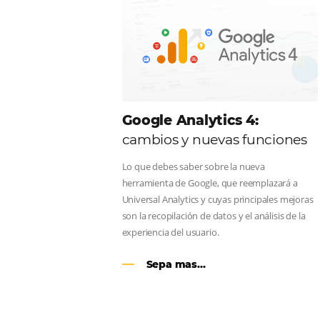
CENTRAL DE RESERV
línea en reservas en lí
Una solución que ayuda a los hoteler
Email, Teléfono y Whatsapp, de una f
integrada todas las etapas del proce
Sigue leyendo…