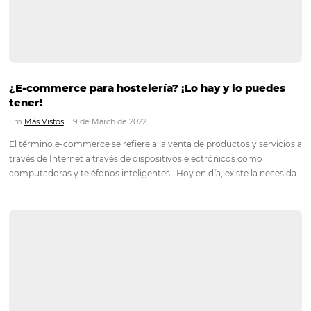
¿Qué es un Channel Manager y para qué sirve?
Em
Más Vistos
5 de April de 2022
El channel manager es un administrador de canales. Es decir,
permite actualizar de forma centralizada y automática la
disponibilidad y tarifas de tu hotel o de los sitios web donde 
Esta tecnología es fundamental para que su…