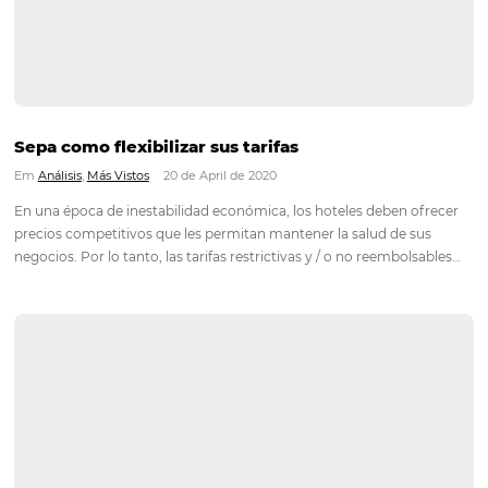
La experiencia del huésped en la post pandem
Em
Marketing
,
Más Vistos
15 de July de 2020
Si usted es ese profesional que siempre busca estar atento a
y las noticias del segmento, es muy probable que haya visto l
personalización de la experiencia del huésped en la lista de las
principales tendencias para el sector…