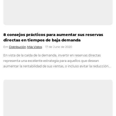
Aumente la productividad en las ventas de ho
con valiosos consejos
Em
Más Vistos
19 de August de 2020
Estimular la productividad en las ventas hoteleras es el punto
la rutina de los hoteles que buscan un crecimiento saludable 
continuo. Todo un desafío para el gerente y todo el personal d
Especialmente en tiempos marcados…