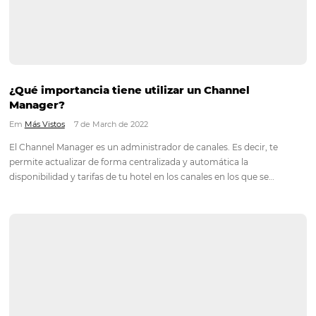
¿E-commerce para hostelería? ¡Lo hay y lo pu
tener!
Em
Más Vistos
9 de March de 2022
El término e-commerce se refiere a la venta de productos y se
través de Internet a través de dispositivos electrónicos como
computadoras y teléfonos inteligentes. Hoy en día, existe la 
de involucrar al visitante que abandona el sitio…