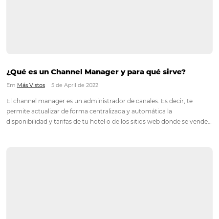
Em
Análisis
,
Más Vistos
12 de April de 2022
La tarifa promedio diaria - ADR (Average Daily Rate) es el m
utilizado por la industria hotelera para monitorear la parte fi
otros datos que pueden ayudar a controlar el desempeño de 
empresa. El ADR es fundamental…