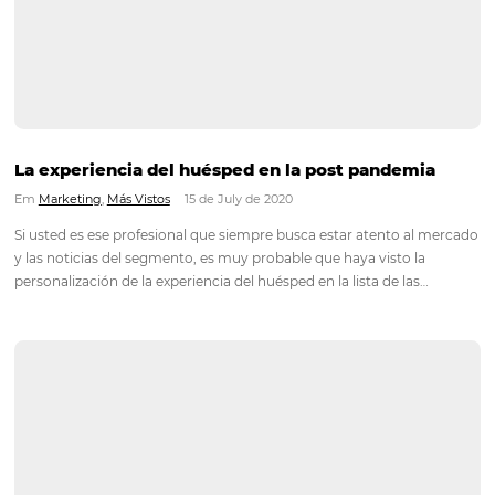
utilizadas a la venta durante la pandemia
Em
Marketing
,
Más Vistos
26 de August de 2020
Las redes sociales demuestran ser una alternativa en medio d
pandemia, especialmente Instagram para el hotel. Después d
tener presencia digital y ofrecer comunicación y soporte tec
a los clientes, son puntos importantes para generar más rese
Según…