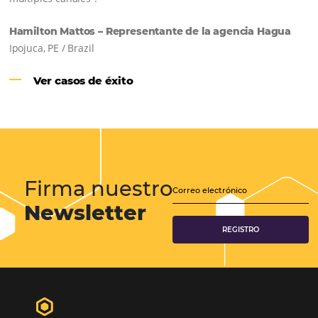
CENTRAL DE RESERVAS:
convierta cotizaciones fuera de
línea en reservas en línea
Una solución que ayuda a los hoteleros a
incrementar la conversión de cotizaciones
recibidas por Email, Teléfono y Whatsapp, de una
forma sencilla y práctica. Permitiendo gestionar 
forma integrada todas las etapas del proceso de
reserva. ¡Encontrarse!
Sigue leyendo…