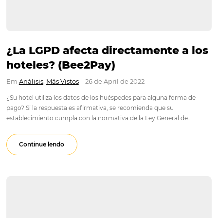
¿La LGPD afecta directamente a
hoteles? (Bee2Pay)
Em
Análisis
,
Más Vistos
26 de April de 2022
¿Su hotel utiliza los datos de los huéspedes para alguna form
pago? Si la respuesta es afirmativa, se recomienda que su
establecimiento cumpla con la normativa de la Ley General d
Protección de Datos - LGPD - lo antes…
Continue lendo