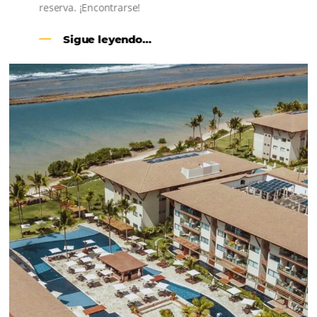
¿Cómo disfrutar de la temporada de carnaval 
hotel? ¡5 consejos devastadores!
Em
Marketing
,
Más Vistos
11 de February de 2019
Las largas vacaciones y los períodos de grandes fiestas repre