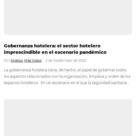
Su hostal online: 5 consejos para elegir el Cha
Manager ideal para satisfacer la nueva deman
viajeros
Em
Distribución
,
Más Vistos
6 de October de 2020
En un escenario de tantos desafíos, un Channel Manager pued
herramienta que marcará la diferencia en los ingresos de su 
hotelero. Esto se debe a que, el channel manager es fundame