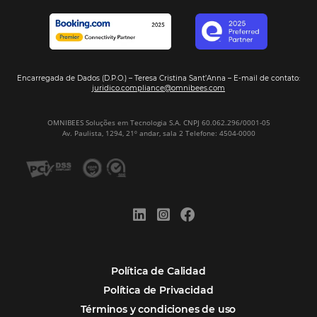
Firma nuestro
Newsletter
REGISTRO
Alternative:
Por qué Omnibees
Soluciones
Segmentos
Integraciones
Comunidad