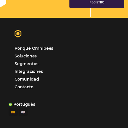
“
Esto facilita mucho la operación del día a día,
organizando todos los procesos y campañas de
Otro beneficio es la facilidad de uso por p
promoción.
los equipos de Contenido, Rendimiento, CRM y Ventas. Y
tercer beneficio es la posibilidad de realizar campañas 
múltiples canales”.
Hamilton Mattos – Representante de la agencia H
Ipojuca, PE / Brazil
Ver casos de éxito