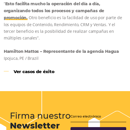
Samoa Beach Resort:
Cliente
Omnibees