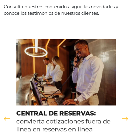
Digitalización Inteligente: Cómo Automatizar 
Perder el Toque Humano en la Hotelería
Em
Tecnología en Hotelería
30 de June de 2025
La digitalización ha transformado el sector hotelero en los úl
años, ofreciendo soluciones innovadoras que mejoran la expe
del huésped y optimizan los procesos internos. Sin embargo,
los mayores desafíos que enfrentan los hoteles es cómo im
estas…
Comunidad
Omnibees
Consulta nuestros contenidos, sigue las novedade
conoce los testimonios de nuestros clientes.