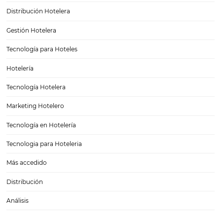
El escenario causado por el coronavirus provocó la aparición de nue
en el sector hotelero y turístico. Se están incorporando nuevos
procedimientos de seguridad contra la propagación del virus, así c
cambios en el mercado y el comportamiento de…
La construcción de una marca
¿Cómo construir una marca y satisfacer a su público objetivo? Quizás
una de las grandes preguntas cuando se trata de reconocimiento d