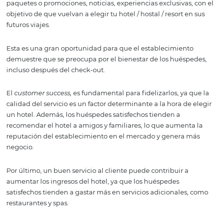
estos detalles marcará la diferencia.
Después de la estancia
En la etapa posterior a la estancia, es sumamente impor
que el hotel siga en contacto con su huésped, para comp
su experiencia fue como esperaba, si fue satisfactoria y, 
contrario, ofrecer soluciones para mejorar la situación.
Obtener el feedback de los huéspedes será importante p
valoraciones/reseñas, que como hemos dicho son relevan
hora de elegir e investigar nuevos clientes.
En este momento también puedes enviar emails con n
paquetes o promociones, noticias, experiencias exclusiva
objetivo de que vuelvan a elegir tu hotel / hostal / resort 