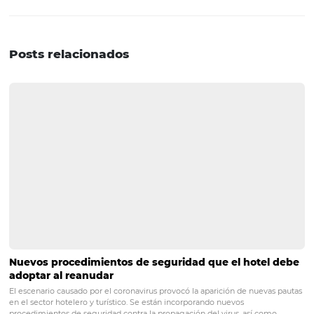
Los equipos de servicios deben conocer las necesidades 
de los huéspedes, ya que cuando se enteran de qué prod
servicios les gustaría tener a los clientes y qué disposicio
preferencias en los servicios, etc. Es más fácil pensar en
soluciones para hacer más agradable la estancia del hu
Conozca Omnibees
Omnibees ofrece varias
soluciones
para ampliar, diversi
optimizar sus canales de venta con una gestión integrada
autonomía para el hotelero y procesos más sencillos para
huésped, generando una mayor conversión y fidelizació
visitantes.
Para obtener los máximos beneficios, conozca e invierta