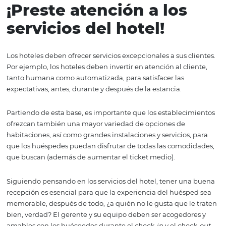
futuros viajes.
Esta es una gran oportunidad para que el establecimien
demuestre que se preocupa por el bienestar de los hués
incluso después del check-out.
El
customer success,
es fundamental para fidelizarlos, ya
calidad del servicio es un factor determinante a la hora d
un hotel. Además, los huéspedes satisfechos tienden a
recomendar el hotel a amigos y familiares, lo que aumen
reputación del establecimiento en el mercado y genera
negocio.
Por último, un buen servicio al cliente puede contribuir 
aumentar los ingresos del hotel, ya que los huéspedes
satisfechos tienden a gastar más en servicios adicionale
restaurantes y spas.