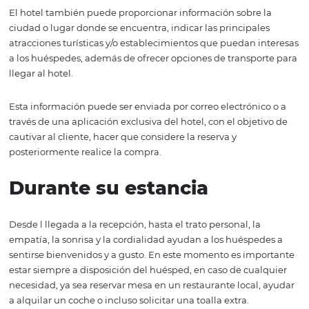
disponga de información detallada (explicativa) y visual 
y fotos) sobre la infraestructura del hotel, los tipos de
habitaciones, los diferenciales, todo lo que pueda encant
usuario. Al fin y al cabo, a todo viajero le gusta imaginar
lugar, y contar con información que ayude a la elección 
cliente será fundamental en este viaje. Recuerde que, co
tecnología, cada vez más huéspedes buscan en internet 
reseñas tienen gran poder de influencia.
El hotel también puede proporcionar información sobre 
ciudad o lugar donde se encuentra, indicar las principal
atracciones turísticas y/o establecimientos que puedan i
a los huéspedes, además de ofrecer opciones de transpo
llegar al hotel.
Esta información puede ser enviada por correo electróni
través de una aplicación exclusiva del hotel, con el objet