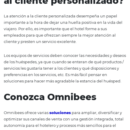
¡Utilice la tecnología 
su beneficio!
La tecnología ha hecho que la experiencia del huésped
fácil, satisfactoria e interesante. Los hoteles pueden ofre
diversos servicios tecnológicos, como funciones wi-fi grat
acceso a contenidos especiales, sistemas de entretenimi
servicio de comida 24 horas, entre otras facilidades. Est
aumentar la rentabilidad, haciendo que los huéspedes d
al máximo de su estancia en el hotel y, en algunos casos
la opción de solicitar algún servicio en la palma de su 
Preste atención en otro tipo tecnologías hoteleras, que
en el viajero, ¡incluso antes de que llegue al hotel! Por e
tecnología para
distribución hotelera
,
inteligencia de
ventas
,
precios
,
CRM
,
entre otros
. Como Omnibees, qu