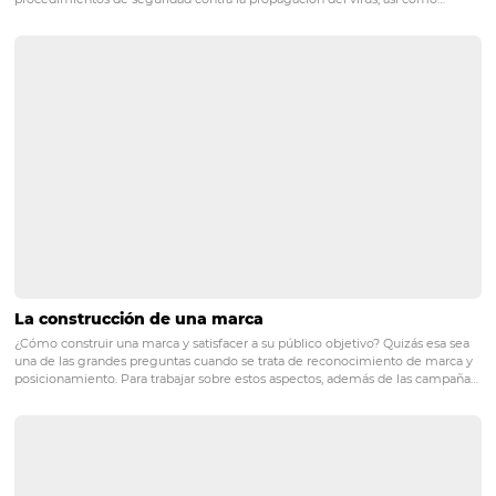
soluciones de hostelería como Omnibees.
¡Visite nuest
conozca todos los productos y servicios disponibles 
hotel!
gestión hoteles
gestión reservas
hoteles
huesped
tecnologia hoteles
POST ANTERIOR
La importancia de la Fotografía en la Ho
PRÓXIMO POST
¿Por qué el CRM es una solución fundamental
para todo hotelero?