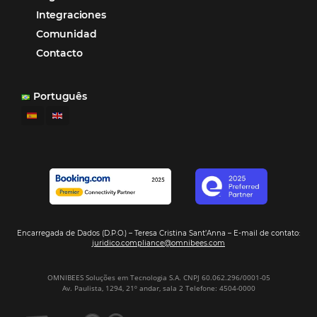
Marketing Hotelero
Tecnología en Hotelería
Tecnologia para Hoteleria
Más accedido
Distribución
Análisis
POSTS RECENTES
Omnibees anuncia inversión anual de 80 m
en IA y avanza en su transformación para
convertirse en una compañía “AI First”