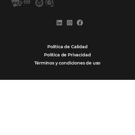
¿Cuánto Dinero Pierde tu Hotel por No Est
Digitalizado?
¿Por Qué los Hoteles Más Rentables eligen
Omnibees?
Digitalizar no es una Opción: Es el Camino
Competir y Crecer
Omnibees y la Transformación Digital: El S
Estratégico que tu Hotel Necesita