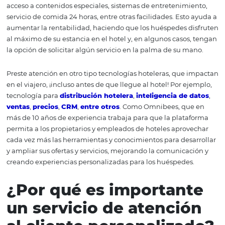
Siguiendo pensando en los servicios del hotel, tener un
recepción es esencial para que la experiencia del huésp
memorable, después de todo, ¿a quién no le gusta que l
bien, verdad? El gerente y su equipo deben ser acogedo
amables con los huéspedes durante el
check-in
y el
che
Ofrecer servicios diferenciados como spas y tratamiento
exclusivos, u opciones de piscinas para la familia, servici
playa, entre muchos otros que ayudan en la percepción 
del viajero, y se convierte en un factor decisivo de compr
Cuando el hotel demuestra que se preocupa por los hué
ayuda a que la experiencia sea cada vez más agradable. 
el uso de tecnología para servicios programables y robo
permite que el equipo se dedique exclusivamente a la
experiencia del cliente.