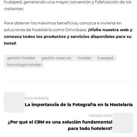
más de 10 años de experiencia trabaja para que la plat
permita a los propietarios y empleados de hoteles apro
cada vez más las herramientas y conocimientos para des
y ampliar sus ofertas y servicios, mejorando la comunica
creando experiencias personalizadas para los huéspedes
¿Por qué es importan
un servicio de atenci
al cliente personaliza
La atención a la cliente personalizada desempeña un p
importante a la hora de dejar una huella positiva en la v
viajero. Por ello, es importante que el hotel forme a sus
empleados para que ofrezcan siempre la mejor atención
cliente y presten un servicio excelente.