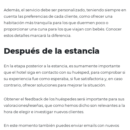
cautivar al cliente, hacer que considere la reserva y
posteriormente realice la compra.
Durante su estancia
Desde l llegada a la recepción, hasta el trato personal, la
empatía, la sonrisa y la cordialidad ayudan a los huéspe
sentirse bienvenidos y a gusto. En este momento es imp
estar siempre a disposición del huésped, en caso de cua
necesidad, ya sea reservar mesa en un restaurante local,
a alquilar un coche o incluso solicitar una toalla extra.
Además, el servicio debe ser personalizado, teniendo s
cuenta las preferencias de cada cliente, como ofrecer u
habitación más tranquila para los que duermen poco o
proporcionar una cuna para los que viajan con bebés. C