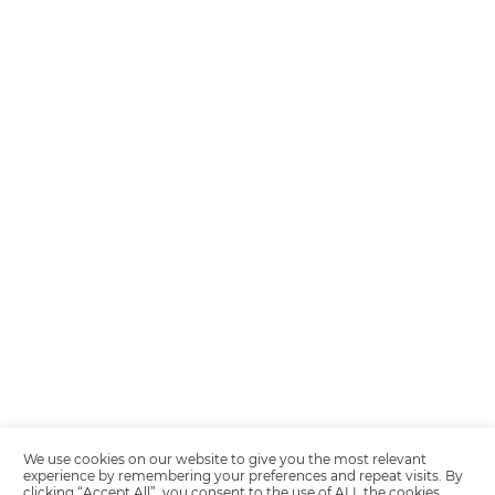
Encarregada de Dados (D.P.O.) – Teresa Cristina Sant’Anna – E-mail de
juridico.compliance@omnibees.com
OMNIBEES Soluções em Tecnologia S.A. CNPJ 60.062.296/0001-0
Av. Paulista, 1294, 21º andar, sala 2 Telefone: 4504-0000
Política de Calidad