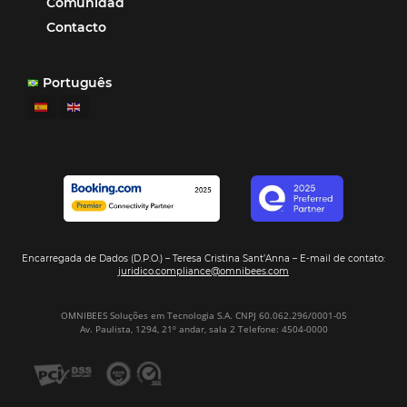
POSTS RECENTES
Omnibees anuncia inversión anual de 80 m
en IA y avanza en su transformación para
convertirse en una compañía “AI First”
¿Cuánto Dinero Pierde tu Hotel por No Est
Digitalizado?
¿Por Qué los Hoteles Más Rentables eligen
Omnibees?
Digitalizar no es una Opción: Es el Camino
Competir y Crecer