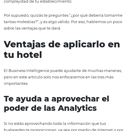
tomar mejores decisiones.
Como mencioné antes, es muy probable que esto ya lo 
cierta manera. De hecho, si eres de los que hace encuest
huéspedes cuando se retiran o tienes algo tan sencillo
“caja de sugerencias”, hasta cierto punto estás llevando 
esta práctica.
Sin embargo, hacer Business Intelligence como se debe
necesita un esfuerzo mucho más consciente y metódico. 
tiene que comenzar desde el análisis de los procesos de 
y registro para que los datos recopilados abarquen toda 
complejidad de tu establecimiento.
Por supuesto, quizás te preguntes “¿por qué debería t
tantas molestias?”, y es algo válido. Por eso, hablemos u
sobre las ventajas que te dará.