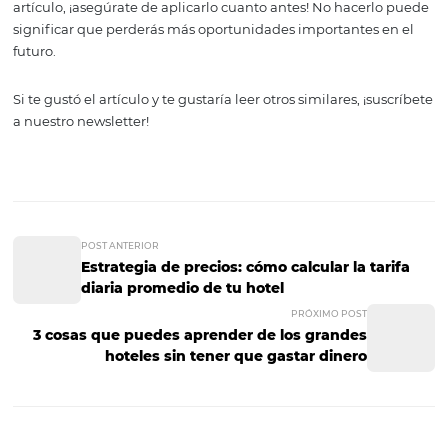
no lo hace.
Por esa razón, los hoteles más exitosos del mundo llevan
prácticas bastante rigurosas de Business Intelligence: p
entender a dónde van y cómo deben dirigir sus esfuerzo
cada parte del hotel para llegar a la meta.
Hace que todos tus proc
sean más eficientes
¿Acaso tienes idea siquiera en qué parte del proceso est
fallando tu hotel? A lo mejor, estás intentando soluciona
problema apretando el tornillo equivocado.
Desde una mera perspectiva de tiempo y dinero, ese es 
pensamiento aterrador. Si quieres evitarlo, la única for