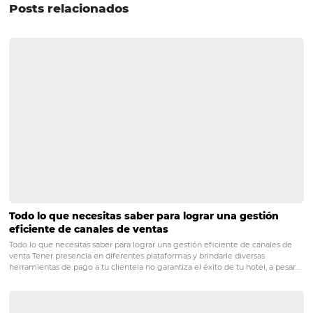
hacerlo es por medio de un análisis de información clar
cada uno de tus procesos (exacto, Business Intelligence).
Si este concepto era algo nuevo para ti antes de leer este
artículo, ¡asegúrate de aplicarlo cuanto antes! No hacer
significar que perderás más oportunidades importantes 
futuro.
Si te gustó el artículo y te gustaría leer otros similares, ¡s
a nuestro newsletter!
POST ANTERIOR
Estrategia de precios: cómo calcular la t
diaria promedio de tu hotel