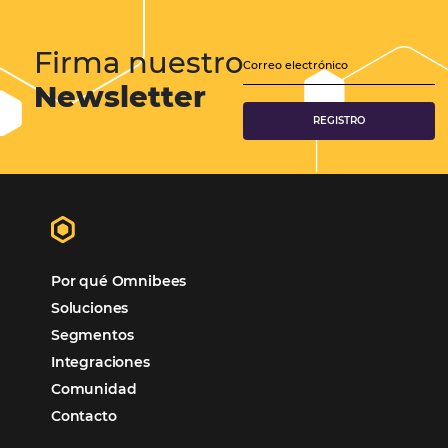
Conoce 3 diferencias entre Business Intelligence 
Business Analytics
Conoce la diferencia entre Business Intelligence y Business Analytics
Business Intelligence y el Business Analytics se han convertido en d
términos populares en el mundo empresarial. A pesar de que sus pri
son parecidos, existen diferencias puntuales entre estas…
CATEGORIAS
Marketing Hotelero
Tecnología en Hotelería
Tecnologia para Hoteleria
Más accedido
Distribución
Análisis