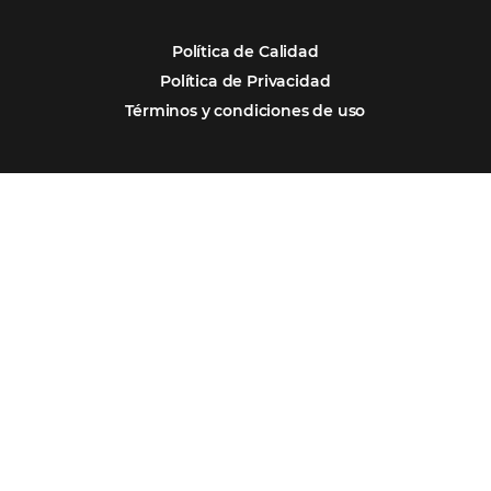
Omnibees anuncia inversión anual de 80 m
en IA y avanza en su transformación para
convertirse en una compañía “AI First”
¿Cuánto Dinero Pierde tu Hotel por No Est
Digitalizado?
¿Por Qué los Hoteles Más Rentables eligen
Omnibees?
Digitalizar no es una Opción: Es el Camino
Competir y Crecer
Omnibees y la Transformación Digital: El S
Estratégico que tu Hotel Necesita