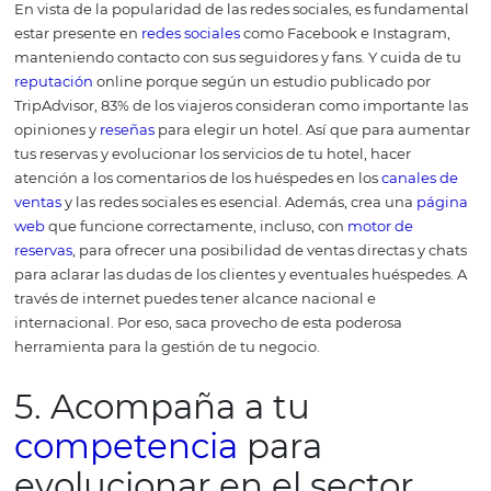
satisfacción
para tus
huéspedes. De hecho,
a través de t
es posible saber si
la organización interna de la empresa
buena o no.
Por eso, forma profesionales y ofrece
capacit
para el
personal
de tu hotel periódicamente a fin de que
colaboren para el óptimo funcionamiento de los servicio
hotel.
De esta manera, es posible consolidar la construc
un cuadro de
empleados
altamente calificados y que e
la política y la cultura de la empresa.
No hay duda: es m
gestionar cuando el los recursos humanos de tu empres
exactamente qué hacer.
4. Desarrolle una fuerte
presencia en internet
En vista de la popularidad de las redes sociales, es fun
estar presente en
redes sociales
como Facebook e Insta