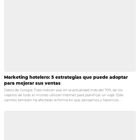
El
Bee2Bee
, es el Marketplace que conecta su Hotel al s
de venta de Operadoras, TMC's y Empresas. Ya con el ges
canales
BeeChannel
usted podrá centralizar la gestión 
tarifas, además de disponer de más de 600 canales en u
herramienta.
BeeDirect
, es la solución para ventas direc
sitio web hecho por especialistas de gestión hotelera co
de reservas incluido. Todo lo que su hotel necesita para a
vender y fidelizar a sus clientes. Por hablar de potenciar 
fidelización de clientes, el
Bee CRM
ayuda a maximizar l
experiencia de los huéspedes y consecuentemente el 
de sus ingresos.
Es más, con
BeeLoyalty
usted puede cre
beneficios y distribuir de manera estratégica para los cl
que desea fidelizar.
BeePrice
ofrece una ventaja compet
para aumentar sus ingresos. Esta herramienta flexibiliza
estrategias de modo automático.
Si su negocio necesita
inteligencia, puede confiar en
HiQ
. Con esta solución u
logra convertir información en estrategia para su negoci