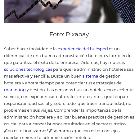
7. Busca
perfeccionamiento
constante en la
administración hotelera
Nunca esté satisfecho con las medidas adoptadas. Las
innovaciones surgen en todo momento, por eso perfecci
también su equipo) constantemente.
Hay cursos de
administración hotelera en diferentes formatos, niveles 
precios. Seguro encontrarás algo hecho a la medida para 
disponibilidad.
Los huéspedes siempre buscan lo mejor
ellos y su familia. En consecuencia los establecimientos
gestionados son los que siguen en el mercado.