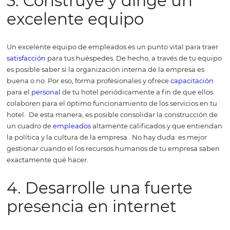
El trato que un hotel da a sus
clientes
es una parte centra
acciones que tienen impacto directo en los resultados,
especialmente en la tasa de retorno.
Así que es muy imp
ofrecer un buen
servicio al cliente
para alcanzar el éxito
comercial.
Utiliza la
tecnología
para actualizar y mejorar
atención del hotel, además de maximizar la experiencia
huésped, la atención puede ser también un diferencial 
hotel.
Diversas herramientas pueden auxiliar la adminis
hotelera con los datos de los clientes y permitir una
vent
efectiva. Es exactamente lo que la gente busca.
3. Construye y dirige un
excelente equipo
Un excelente equipo de empleados es un punto vital par