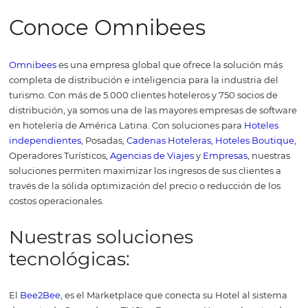
Saber hacer inolvidable la
experiencia del huésped
es u
diferencial de una buena administración hotelera y tam
que garantiza el éxito de tu empresa.
Además, hay muc
soluciones tecnológicas
para que la administración hote
más efectiva y sencilla. Busca un buen
sistema
de gesti
hotelera y ahorra tiempo para potenciar tus estrategias 
marketing
y gestión.
Las personas buscan hoteles con e
servicio, con experiencias culturales interesantes, que t
responsabilidad social y, sobre todo, que traen tranquili
problemas en sus viajes.
Comprender la importancia de 
administración hotelera y aplicar buenas prácticas de ge
crucial para alcanzar buenos resultados en el sector turís
¡Con esto finalizamos! ¡Esperamos que con estos consejo
puedas mejorar tu administración hotelera!
Si quieres seguir leyendo s
gestión hotelera, te puede