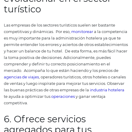
manteniendo contacto con sus seguidores y fans.
Y cuid
reputación
online porque según un estudio publicado p
TripAdvisor
, 83% de los viajeros consideran como import
opiniones y
reseñas
para elegir un hotel.
Así que para a
tus reservas y evolucionar los servicios de tu hotel, hacer
atención a los comentarios de los huéspedes en los
cana
ventas
y las redes sociales es esencial.
Además, crea una
web
que funcione correctamente, incluso, con
motor de
reservas
, para ofrecer una posibilidad de ventas directas
para aclarar las dudas de los clientes y eventuales hués
través de internet puedes tener alcance nacional e
internacional. Por eso, saca provecho de esta poderosa
herramienta para la gestión de tu negocio.
5. Acompaña a tu
competencia
para