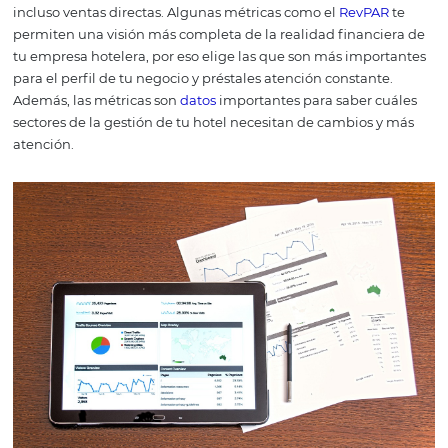
métricas, pero son fundamentales para la toma acertad
decisiones.
Con esto en mente, ten indicadores mensur
para todas las áreas del hotel. Y si es posible, invierte en
software que emita informes gerenciales.
Acompañar la
indicadores de performance
es fundamental para potenc
estrategia para que tengas mejores resultados, más ingr
incluso ventas directas.
Algunas métricas como el
RevPA
permiten una visión más completa de la realidad financ
tu empresa hotelera, por eso elige las que son más impo
para el perfil de tu negocio y préstales atención constant
Además, las métricas son
datos
importantes para saber 
sectores de la gestión de tu hotel necesitan de cambios
atención.