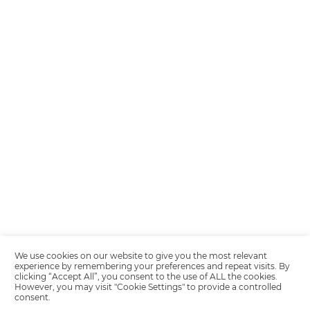
Encarregada de Dados (D.P.O.) – Teresa Cristina Sant’Anna – E-mail de
juridico.compliance@omnibees.com
OMNIBEES Soluções em Tecnologia S.A. CNPJ 60.062.296/0001-0
Av. Paulista, 1294, 21º andar, sala 2 Telefone: 4504-0000
Política de Calidad
Política de Privacidad
Términos y condiciones de uso