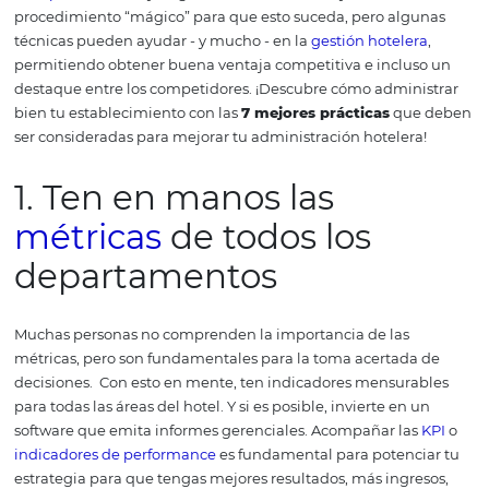
responsabilidad de los gestores garantizar el buen
funcionamiento de todos los servicios y permitir que los
huéspedes
entren y salgan satisfechos.
No hay un
procedimiento “mágico” para que esto suceda, pero alg
técnicas pueden ayudar - y mucho - en la
gestión hotele
permitiendo obtener buena ventaja competitiva e inclu
destaque entre los competidores.
¡Descubre cómo admin
bien tu establecimiento con las
7 mejores prácticas
qu
ser consideradas para mejorar tu administración hoteler
1. Ten en manos las
métricas
de todos los
departamentos
Muchas personas no comprenden la importancia de las