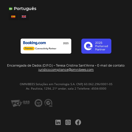
Más Vistos
Marketing
Sem categoria
Distribución Hotelera
Gestión Hotelera
Tecnología para Hoteles
Hotelería
Tecnología Hotelera
POSTS RECENTES