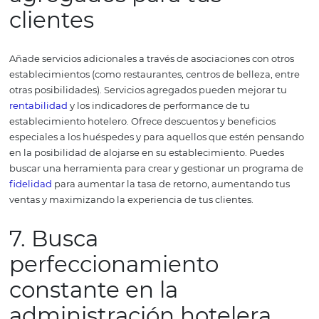
evolucionar en el sector
turístico
Las empresas de los sectores turísticos suelen ser bastan
competitivas y dinámicas.
Por eso,
monitorear
a la com
es muy importante para la administración hotelera ya q
permite entender los errores y aciertos de otros estable
y hacer un balance de tu hotel.
De esta forma, es más fác
la toma positiva de decisiones. Adicionalmente, puedes
comprender y definir tu correcto posicionamiento en el
mercado.
Acompaña lo que están haciendo y los precio
agencias de viajes
, operadores turísticos, otros hoteles o
de ventas y luego inspírate para mejorar tus servicios.
Ob
las buenas prácticas de otras empresas de la
industria h
te ayuda a optimizar tus
operaciones
y ganar ventaja
competitiva.