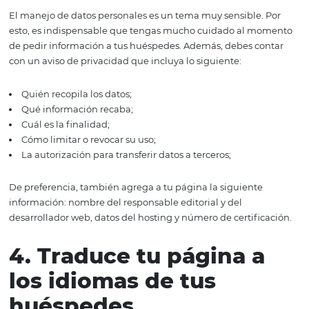
de imágenes y video, y un espacio para venta directa de
sitio web. Recuerda que cada vez más, los huéspedes re
sus reservas online, por lo que debes hacer que este pro
muy simple para ellos. Con esto en mente, también es
fundamental que tu página sea responsiva, es decir que
ajuste a los diferentes dispositivos desde los cuales los u
de Internet conectan contigo.
3. Considera los aspe
legales de la red
El manejo de datos personales es un tema muy sensible.
esto, es indispensable que tengas mucho cuidado al 
de pedir información a tus huéspedes. Además, debes c
con un aviso de privacidad que incluya lo siguiente: