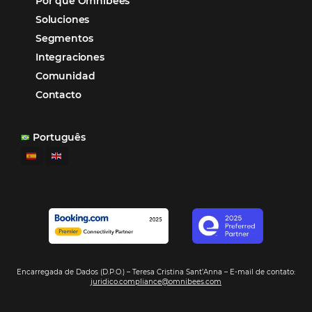
Omnibees anuncia inversión anual de 80 m
en IA y avanza en su transformación para
convertirse en una compañía “AI First”
¿Cuánto Dinero Pierde tu Hotel por No Est
Digitalizado?
¿Por Qué los Hoteles Más Rentables eligen
Omnibees?
Digitalizar no es una Opción: Es el Camino
Competir y Crecer
Omnibees y la Transformación Digital: El S
Estratégico que tu Hotel Necesita