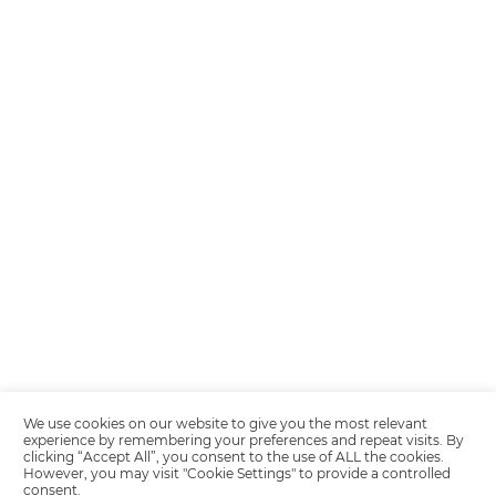
Encarregada de Dados (D.P.O.) – Teresa Cristina Sant’Anna – E-mail de
juridico.compliance@omnibees.com
OMNIBEES Soluções em Tecnologia S.A. CNPJ 60.062.296/0001-0
Av. Paulista, 1294, 21º andar, sala 2 Telefone: 4504-0000
Política de Calidad
Política de Privacidad