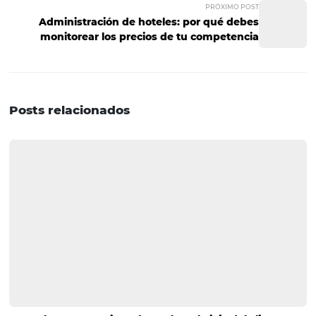
identificado sus países de procedencia. Esto será clave 
descubras qué idiomas deben contemplarse al moment
construir tu página. Lo más recomendable es que siemp
incluyas, por lo menos, dos traducciones. Asegúrate de 
la mayor cantidad de huéspedes posible y de utilizar un
lenguaje atractivo que impulse a los usuarios a realizar 
reservaciones. En conclusión, para crear páginas web de
con éxito, debes tener siempre presente a quién va dirig
comunicación y qué es lo que pretendes lograr. ¿Te parec
este artículo? ¿Quieres leer más sobre buenas prácticas 
hotel? ¡Suscríbete a nuestro newsletter!
POST ANTERIOR
Administración de hoteles: ¿qué tan