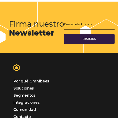
Análisis
Más Vistos
Marketing
Sem categoria
Distribución Hotelera
POSTS RECENTES
Omnibees anuncia inversión anual de 80 m
en IA y avanza en su transformación para
convertirse en una compañía “AI First”
¿Cuánto Dinero Pierde tu Hotel por No Est
Digitalizado?