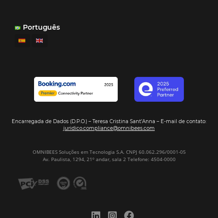
¿Por Qué los Hoteles Más Rentables eligen
Omnibees?
Digitalizar no es una Opción: Es el Camino
Competir y Crecer
Omnibees y la Transformación Digital: El S
Estratégico que tu Hotel Necesita