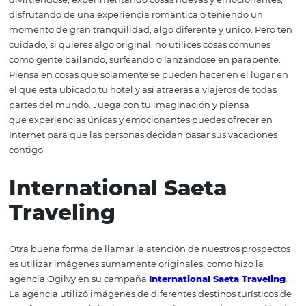
Por lo general, para mostrar lo atractivo de un lugar turís
suelen publicar videos de lugares hermosos que a la ma
nos gustaría visitar. Esto está bien, pero no es original. 
de hacer anuncios creativos de turismo es hacer videos
enfocándote en experiencias y emociones, no en lugares
ejemplo de esto es
MGM Resorts – Welcome to the S
que se busca en este tipo de videos es mostrar a persona
divirtiéndose, experimentando cosas nuevas y emociona
disfrutando de una experiencia romántica o teniendo u
momento de gran tranquilidad, algo diferente y único. 
cuidado, si quieres algo original, no utilices cosas comu
como gente bailando, surfeando o lanzándose en parap
Piensa en cosas que solamente se pueden hacer en el l
el que está ubicado tu hotel y así atraerás a viajeros de t
partes del mundo. Juega con tu imaginación y piensa
qué experiencias únicas y emocionantes puedes ofrecer