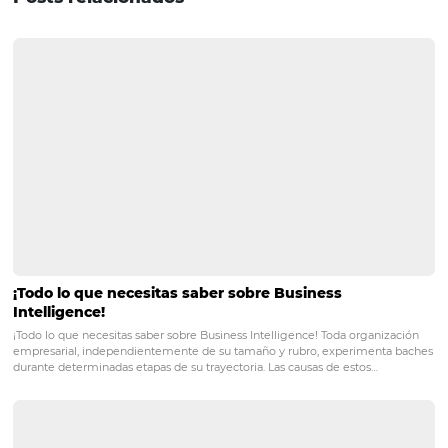
hacerle clic. Si lo haces bien, ¡seguramente aumentarás 
ganancias! Para estar al tanto de todo nuestro contenido,
invitamos a suscribirte a nuestro newsletter!
POST ANTERIOR
Marketing para hoteles: ¿es realmente
necesario?
PRÓXIMO POST
Personal capacitado: la clave del éxito de los
hoteles