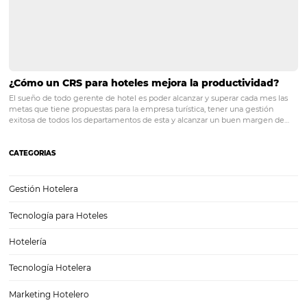
durante determinadas etapas de su trayectoria. Las causas de estos
estancamientos son muy diversas y, en algunas ocasiones, obedece
variables externas como…
GOPPAR: El Indicador que Mide la Rentabilidad R
tu Hotel
En el competitivo mundo de la hotelería, la rentabilidad es un aspect
que determina el éxito de un establecimiento. Muchos gestores hot
enfocan en métricas como la tarifa promedio diaria (ADR) o la ocup