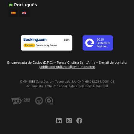
¿Por Qué los Hoteles Más Rentables eligen
Omnibees?
Digitalizar no es una Opción: Es el Camino
Competir y Crecer
Omnibees y la Transformación Digital: El S
Estratégico que tu Hotel Necesita