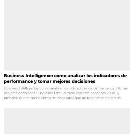
administración
POST ANTERIOR
Su hostal online: 5 consejos para elegir e
Channel Manager ideal para satisfacer l
nueva demanda de viajeros
PRÓXIMO POST
¿E-commerce para hostelería? ¡Lo hay y lo
puedes tener!
Posts relacionados