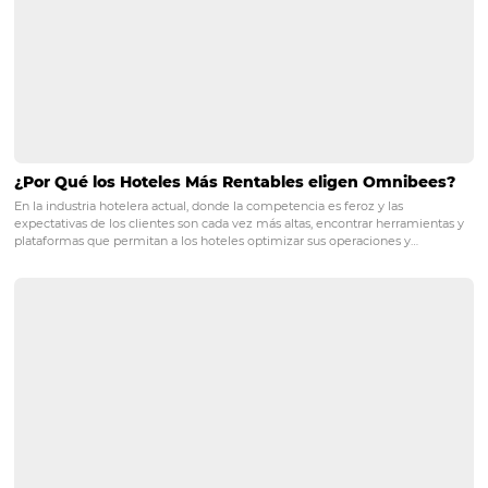
Business Intelligence: cómo analizar los indicado
performance y tomar mejores decisiones
Business Intelligence: cómo analizar los indicadores de performanc
mejores decisiones Si no estás familiarizado con este concepto, es
probable que te suene como muchos otros que de repente se pone
moda y nunca los vuelves a…