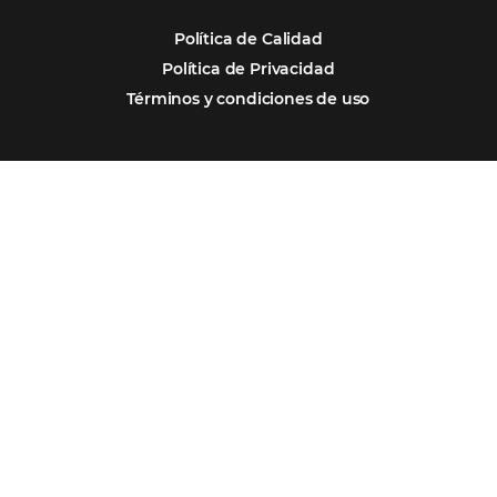
Firma nuestro
Newsletter
REGISTRO
Alternative:
Por qué Omnibees
Soluciones
Segmentos
Integraciones
Comunidad
Contacto