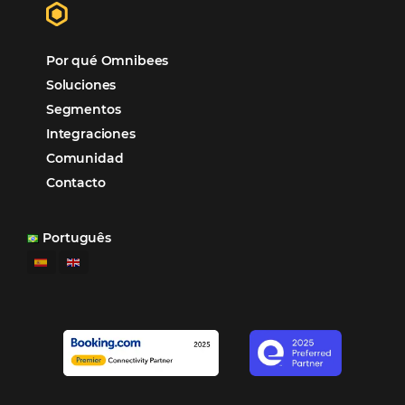
POSTS RECENTES
Omnibees anuncia inversión anual de 80 m
en IA y avanza en su transformación para
convertirse en una compañía “AI First”
¿Cuánto Dinero Pierde tu Hotel por No Est
Digitalizado?
¿Por Qué los Hoteles Más Rentables eligen
Omnibees?
Digitalizar no es una Opción: Es el Camino
Competir y Crecer