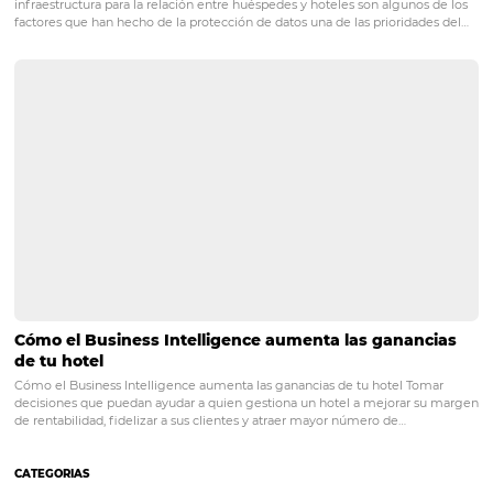
Posts relacionados
10 consejos de fotografía imperdibles para hotele
posadas
¿Su hotel u hostal ya tiene su propio sitio web? ¿Perfil en redes soci
las fotos en su sitio son de buena calidad? ¿Las imágenes de las hab
de su propiedad atraen a los huéspedes de OTA y metabolizadores?