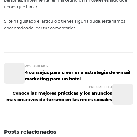
tu hotel llegue a las personas correctas en el momento i
Establecer buenas relaci
con los clientes
Por medio del marketing podrás lograr que tus clientes
fieles a tu marca.
Así tendrás una mayor tasa de clientes
recurrentes, los cuáles, además de ser una fuente de ing
estables, serán los primeros en hablar bien de tu hotel y
recomendárselo a otros.
Y estos son solo algunos de los beneficios más importan
el marketing puede ofrecer a tu negocio. ¡Hay muchos 
En conclusión, si quieres que tu negocio sea más compet