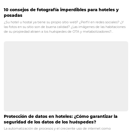
tenga más y mejores clientes y lleguen a conocerlo más
personas, implementar el marketing para hoteles es al
tienes que hacer.
Si te ha gustado el artículo o tienes alguna duda, ¡estar
encantados de leer tus comentarios!
POST ANTERIOR
4 consejos para crear una estrategia de 
marketing para un hotel
PRÓXIMO POST
Conoce las mejores prácticas y los anuncios
más creativos de turismo en las redes sociales