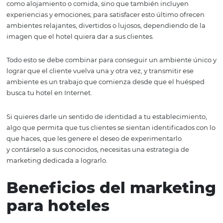
Primero que nada hay que dejar en claro porqué hacer 
esta práctica es necesario para tu hotel.
Una buena estrategia de comercialización no solo te per
conseguir nuevos prospectos y convertirlos en clientes, 
te ayudará a que estos se hagan recurrentes, lo que au
en buena medida los ingresos de tu negocio.
No olvidemos que los hoteles no solo venden cosas tang
como alojamiento o comida, sino que también incluyen
experiencias y emociones; para satisfacer esto último of
ambientes relajantes, divertidos o lujosos, dependiendo 
imagen que el hotel quiera dar a sus clientes.
Todo esto se debe combinar para conseguir un ambiente
lograr que el cliente vuelva una y otra vez, y transmitir e
ambiente es un trabajo que comienza desde que el hu