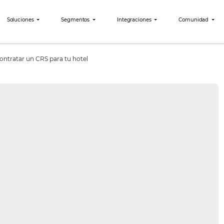
bees?
Soluciones
Segmentos
Integraciones
que debes contratar un CRS para tu hotel