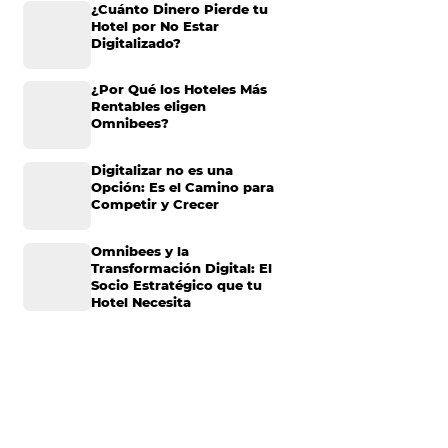
tas sobre
Omnibees anuncia
 muchas de ellas
inversión anual de 80
millones en IA y avanz
su transformación par
convertirse en una
ir el porqué de la
compañía “AI First”
¿Cuánto Dinero Pierde
Hotel por No Estar
Digitalizado?
te a detalle
n.
¿Por Qué los Hoteles 
Rentables eligen
Omnibees?
Digitalizar no es una
Opción: Es el Camino 
Competir y Crecer
finamos lo que es.