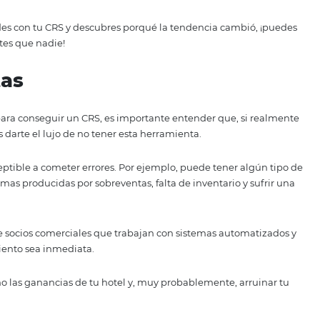
eting (porque lo es), pero es una realidad a la que no esc
elera.
eles más grandes tienen gigantescos departamentos de mar
es lo que su mercado objetivo quiere.
 no puede competir con eso, pero puede asegurarse una b
erfil que estará más interesado en su oferta.
un CRS bien configurado. Si lo consigue, va a entender el 
estrategia, no importa si es un establecimiento Familiar, A
uier otra especialización.
cubrir mercados emergent
s más importantes porque es el que se enfoca en crecer, en