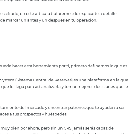
 tecnológicos los hoteles estén recibiendo cientos de ofer
a mantenerse al frente de la competencia, y seguramente
 un CRS para el hotel.
íamos decir que no hay que indagar demasiado para descubr
ue los hoteles empiecen a hacer uso de esta herramienta.
cho en descifrarlo, en este artículo trataremos de explicar
 hotel puede marcar un antes y un después en tu operació
re lo que puede hacer esta herramienta por ti, primero de