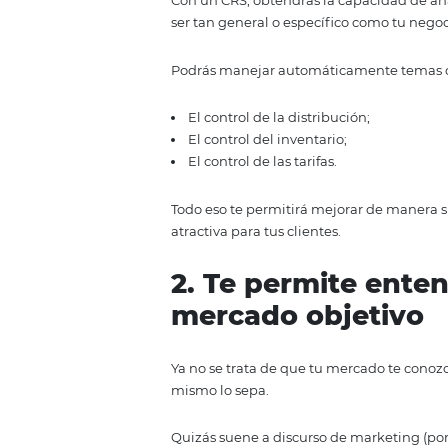
gastos que has hecho en los últi
la edad que tienen tus hijos, a
qué sitios web te gusta visitar, c
¡Ahora imagina todo eso multipli
plataformas digitales con las qu
Es una cantidad de datos inmen
del mercado. Ya no es suficient
tu cliente antes de que siquier
Debes manejar una gigantesca c
una buena opción.
Con un CRS, obtendrás la capaci
ser tan general o específico com