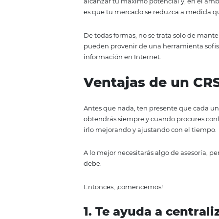
En pocas palabras, un Central R
el hotel puede concentrar toda l
ayuden en su estrategia de nego
Un CRS te permite analizar tod
más efectivo en la forma que atr
Quizás parezca que tu operación
alcanzar tu máximo potencial y,
es que tu mercado se reduzca a
De todas formas, no se trata sol
pueden provenir de una herrami
información en Internet.
Ventajas de u