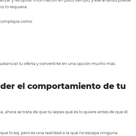
mos 10 años, las películas que te gustan, la cantidad de fam
 qué te dedicas, cuántos empleados has contratado, cuántos
uál es tu red social favorita, qué tipo de cosas twiteas, etcéte
cado por cada visitante que llega a tu página o a cualquie
e te has asociado!
sa que tienes que procesar si realmente quieres ganar un
e ofrecer una buena experiencia a tu huésped; ahora, tiene
a sepa qué quiere comprar.
antidad de datos y automatizar tu operación de forma tal
dad de analizar y recopilar información en poco tiempo, y 
o tu negocio lo requiera.