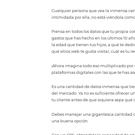
Antes que nada, ten presente q
obtendrás siempre y cuando proc
irlo mejorando y ajustando con 
A lo mejor necesitarás algo de 
debe.
Entonces, ¡comencemos!
1. Te ayuda a ce
Cualquier persona que vea la in
intimidada por ella, no está vi
Piensa en todos los datos que t