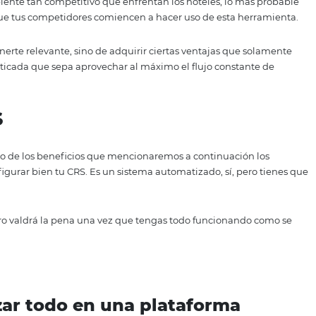
eservation System (Sistema Central de Reservas) es una pl
a Big Data que le llega para así analizarla y tomar mejores
cio.
o el comportamiento del mercado y encontrar patrones que
aes y satisfaces a tus prospectos y huéspedes.
 funciona muy bien por ahora, pero sin un CRS jamás será
 en el ambiente tan competitivo que enfrentan los hoteles
 medida que tus competidores comiencen a hacer uso de e
o de mantenerte relevante, sino de adquirir ciertas ventaj
enta sofisticada que sepa aprovechar al máximo el flujo 
n CRS