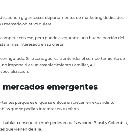
te temas complejos como:
e manera sustancial tu oferta y convertirte en una opción
 entender el comportamient
ivo
 te conozca, ahora se trata de que tú sepas qué es lo quier