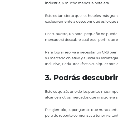
Podrás manejar automáticamen
El control de la distribución;
El control del inventario;
El control de las tarifas.
Todo eso te permitirá mejorar d
atractiva para tus clientes.
2. Te permite
mercado objet
Ya no se trata de que tu mercado
mismo lo sepa.