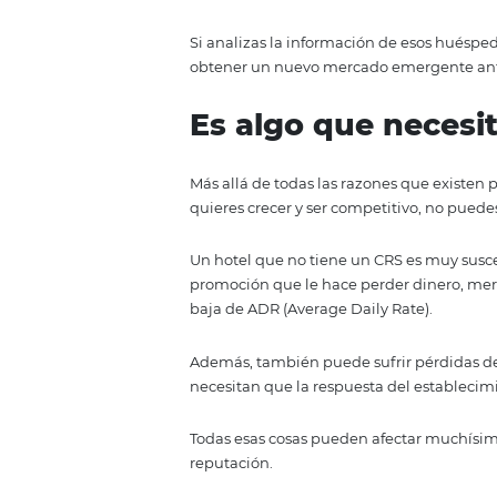
Quizás suene a discurso de mark
industria, y mucho menos la hot
Esto es tan cierto que los hot
exclusivamente a descubrir qué 
Por supuesto, un hotel pequeño
mercado si descubre cuál es el p
Para lograr eso, va a necesitar 
su mercado objetivo y ajustar su 
Inclusive, Bed&Breakfast o cualq
3. Podrás des
Este es quizás uno de los punto