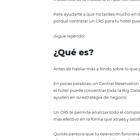
Es normal que con tantos avances
herramientas que necesitan par
están relacionadas con contratar
Ahora, en el caso del CRS, podr
insistencia de la industria en q
Para ayudarte a que no tardes mu
porqué contratar un CRS para tu
¡Sigue leyendo!
¿Qué es?
Antes de hablar más a fondo sob