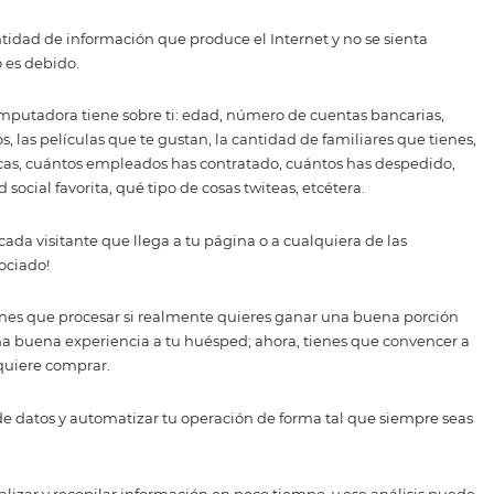
ue cada uno de los beneficios que mencionaremos a contin
ures configurar bien tu CRS. Es un sistema automatizado, 
el tiempo.
asesoría, pero valdrá la pena una vez que tengas todo fun
ntralizar todo en una platafo
mensa cantidad de información que produce el Internet y 
éndola como es debido.
u propia computadora tiene sobre ti: edad, número de cuen