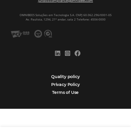
Encarregada de Dados (D.P.O.) – Teresa Cristina Sant’Anna – E-mail de
juridico.compliance@omnibees.com
OMNIBEES Soluções em Tecnologia S.A. CNPJ 60.062.296/0001-0
Av. Paulista, 1294, 21º andar, sala 2 Telefone: 4504-0000