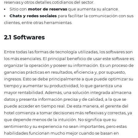
mejorar los procesos, reducir significativamente los pr
de calidad, de modo que todos los empleados estén seg
previniendo accidentes y manteniéndolos activamente
productivos en sus funciones.
2. In
vierta en tecnología
Al invertir en tecnología, el hotel tiende a llevar su prod
y sus rutinas diarias a otro nivel, con un ritmo más dinám
ágil. Existen varias herramientas tecnológicas posibles 
invertir en su hotel, entre las cuales destacamos:
CRMs
que
facilitan la relación con los clientes.
Software de gestión hotelera,
para ayudar a gestion
reservas y otros detalles cotidianos del sector.
Sitio con
motor de reservas
que aumenta su alcance