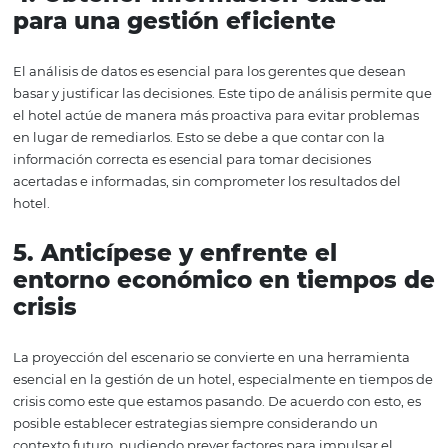
habilidades funcionan mucho mejor cuando se basan e
información segura. Para todo esto, hay una mejora prác
la operación del hotel, y lo más interesante es que la
implementación inicia un ciclo de mejora continua. Se 
una manera más fácil de identificar cuellos de botella en
procesos y poder medir el impacto de cada pequeña falla
tanto, las ganancias son recurrentes.
3.
Innove constantemente
Hoy en día, con una competencia feroz, además de gere
equipos creativos y motivados, las innovaciones deben s
constantes. Por eso, cree ventajas competitivas en su hot
tenga esto como una estrategia fundamental para lidiar
gestión empresarial en tiempos de crisis. Por lo tanto, s
anime a sus empleados a encontrar alternativas para ej
procesos antiguos, tanto en servicios de alojamiento co