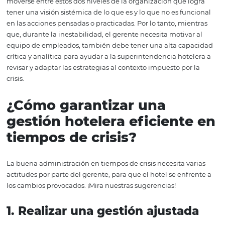
En tiempos de crisis y recesión económica, los hoteles e
una caída de la demanda y un impacto negativo en sus
ingresos. El escenario desfavorable requiere decisiones 
por parte de los gerentes de los hoteles, ya que es el éxit
administración en la crisis, lo que a menudo determina 
supervivencia del hotel. El gerente del hotel es el enlace
parte operativa y la cúpula alta del hotel. Es precisament
moverse entre estos dos niveles de la organización que 
tener una visión sistémica de lo que es y lo que no es fu
en las acciones pensadas o practicadas. Por lo tanto, mie
que, durante la inestabilidad, el gerente necesita motiva
equipo de empleados, también debe tener una alta ca
crítica y analítica para ayudar a la superintendencia hot
revisar y adaptar las estrategias al contexto impuesto por
crisis.