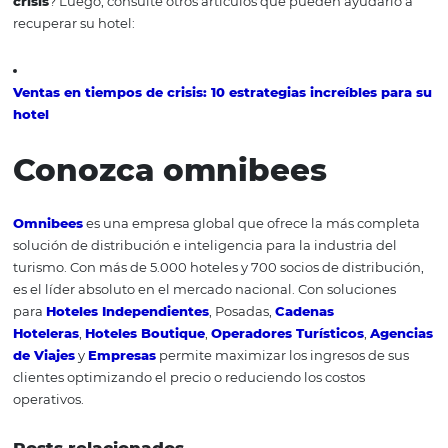
crisis
La proyección del escenario se convierte en una herram
esencial en la gestión de un hotel, especialmente en ti
crisis como este que estamos pasando. De acuerdo con es
posible establecer estrategias siempre considerando un
contexto futuro, pudiendo prever factores para impulsar 
negocio o incluso prevenir en situaciones de posibles cri
económicas. Una de las funciones principales de la proy
de escenarios es analizar el contexto, tanto interno com
externo, donde se ubica el hotel, lo que le permite tener
visión clara de los factores futuros que pueden ocurrir. Si
positivos o negativos. Con esta definición clara y visión p
de sus números, el gerente puede prepararse, en el caso
escenario negativo, incluyendo acciones en su alcance 
planificación y sin afectar el ecosistema financiero comp
hotel de una manera tan "brutal".