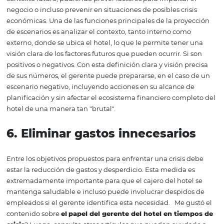
ventas. Con esto, su hotel seguirá siendo competitivo y 
podrá destacarse en el mercado.
4.
Obtener información exact
para una gestión eficiente
El análisis de datos es esencial para los gerentes que de
basar y justificar las decisiones. Este tipo de análisis pe
el hotel actúe de manera más proactiva para evitar pro
en lugar de remediarlos. Esto se debe a que contar con l
información correcta es esencial para tomar decisiones
acertadas e informadas, sin comprometer los resultados 
hotel.
5
.
Anticípese y enfrente el
entorno económico en tiempo