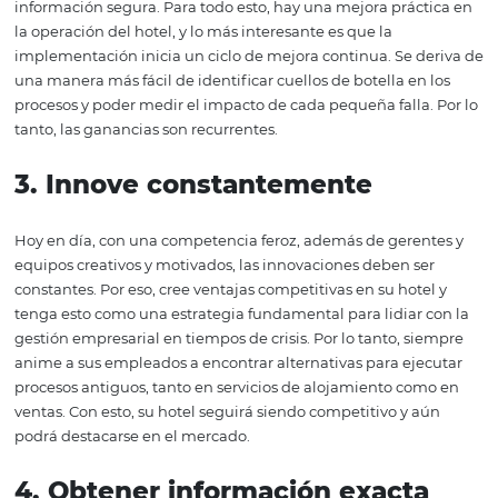
Chats y redes sociales
para facilitar la comunicació
clientes, entre otras herramientas.
2.1 Softwares
Entre todas las formas de tecnología utilizadas, los softw
los más esenciales. El principal beneficio de usar este so
organizar la operación y poseer su información. Es un p
ganancias prácticas en resultados, eficiencia y, por supu
ingresos. Esto se debe principalmente a que puede opti
tiempo y aumentar su productividad, lo que garantiza 
mayor rentabilidad. Además, una solución integrada a
datos y presenta información precisa y de calidad, a la q
puede acceder en tiempo real. De esta manera, el geren
hotel comienza a tomar decisiones más reflexivas y corre
que depende menos de la intuición. No significa que su
sentimiento y su experiencia no sean importantes, pero 