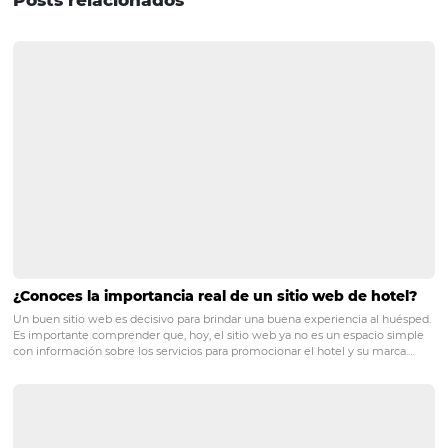
6.
Eliminar gastos innecesario
Entre los objetivos propuestos para enfrentar una crisis
estar la reducción de gastos y desperdicio. Esta medida 
extremadamente importante para que el cajero del hote
mantenga saludable e incluso puede involucrar despid
empleados si el gerente identifica esta necesidad. Me g
contenido sobre
el
papel del gerente del hotel en tie
crisis
? Luego, consulte otros artículos que pueden ayuda
recuperar su hotel:
Ventas en tiempos de crisis: 10 estrategias increíbles
hotel