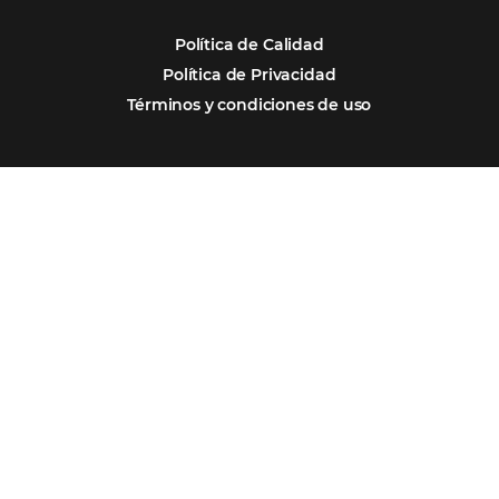
Competir y Crecer
Omnibees y la Transformación Digital: El S
Estratégico que tu Hotel Necesita
Firma nuestro
Newsletter
REGISTRO