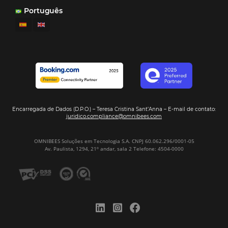
Análisis
POSTS RECENTES
Omnibees anuncia inversión anual de 80 m
en IA y avanza en su transformación para
convertirse en una compañía “AI First”
¿Cuánto Dinero Pierde tu Hotel por No Est
Digitalizado?
¿Por Qué los Hoteles Más Rentables eligen
Omnibees?
Digitalizar no es una Opción: Es el Camino