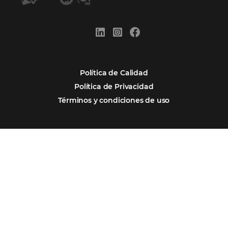
convertirse en una compañía “AI First”
¿Cuánto Dinero Pierde tu Hotel por No Est
Digitalizado?
¿Por Qué los Hoteles Más Rentables eligen
Omnibees?
Digitalizar no es una Opción: Es el Camino
Competir y Crecer
Omnibees y la Transformación Digital: El S
Estratégico que tu Hotel Necesita