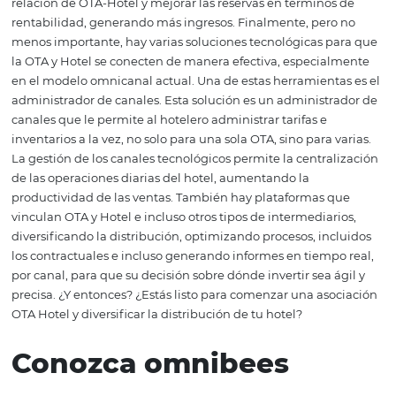
la facilidad, flexibilidad de pago para el cliente y la visib
estas agencias en la red, el alcance al público es bueno y
efectivo. Este alcance se produce porque al estar en OTA
también tiene un papel en la acción de marketing. Des
todo, el hotel aparece ante el público objetivo, que son c
que desean alojamiento en el destino, y esta es una for
reforzar la marca. El
sitio
web booking.com, que lidera e
mercado nacional en este segmento, siempre aparece b
posicionado en la búsqueda de hoteles en línea y, por s
logra atraer la atención de los clientes cuando investigan
Es muy importante
administrar
bien el canal, buscand
equilibrio entre el costo, la rentabilidad y las reservas di
que no deben abandonarse. Es crucial monitorear los re
de la OTA para su hotel utilizando indicadores del sector
hotelero. Estas métricas pueden servir como base para 
decisiones más asertivas con respecto al proceso de vent
distribución del hotel.