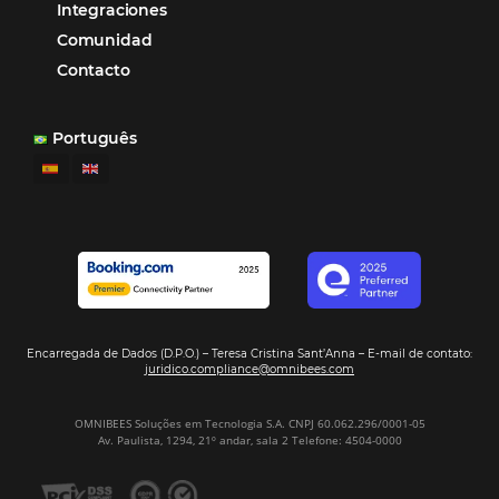
Tecnología Hotelera
Marketing Hotelero
Tecnología en Hotelería
Tecnologia para Hoteleria
Más accedido
Distribución
Análisis
POSTS RECENTES
Omnibees anuncia inversión anual de 80 m
en IA y avanza en su transformación para