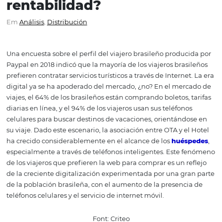
OTA Hotel: ¿cómo puede
esta asociación generar
rentabilidad?
Em
Análisis
,
Distribución
Una encuesta sobre el perfil del viajero brasileño produc
Paypal en 2018 indicó que la mayoría de los viajeros bras
prefieren contratar servicios turísticos a través de Interne
digital ya se ha apoderado del mercado, ¿no? En el mer
viajes, el 64% de los brasileños están comprando boletos,
diarias en línea, y el 94% de los viajeros usan sus teléfon
celulares para buscar destinos de vacaciones, orientánd
su viaje. Dado este escenario, la asociación entre OTA y e
ha crecido considerablemente en el alcance de los
hués
especialmente a través de teléfonos inteligentes. Este 