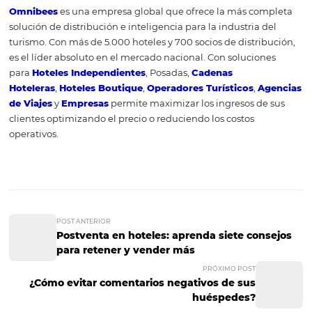
Gestión de la asociación
Hotel: ideas para el hotel
Una medida a la que el hotelero debe prestar atención e
MCPB (costo de comercialización por reserva) o el costo 
reserva, en portugués. Este indicador se obtiene dividie
monto pagado a la OTA por el hotel por el número de re
realizadas a través de él. El indicador permite evaluar 
ofrece el mejor costo-beneficio para su negocio. Otro e
central es observar cómo Revenue Management, un mé
gestión respaldado por métricas y datos, puede optimiza
relación de OTA-Hotel y mejorar las reservas en término
rentabilidad, generando más ingresos. Finalmente, per
menos importante, hay varias soluciones tecnológicas p
la OTA y Hotel se conecten de manera efectiva, especia