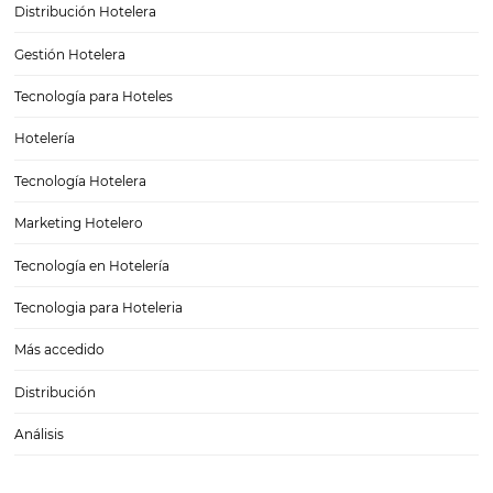
¿Qué es Business Analytics?
¿Qué es Business Analytics? Sabemos que alcanzar las metas que n
proponemos, mejorar nuestro margen de rentabilidad y automatizar
procesos para lograr un buen ritmo de reservaciones en los hoteles,
tarea sencilla. Sin embargo, hay herramientas que han llegado…