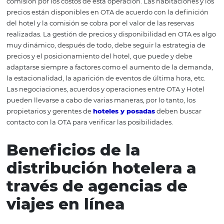
Submarino Viagens
Hoteles.com
Ctrip
Bestday
Kayak.
¿Cómo funciona el servicio de hotel de OTA?
Como un
de distribución en línea, la relación de OTA con el hotel s
cabo a través de contratos y acuerdos. El tipo de negoci
más común se llama Asignación, un término en inglés q
refiere a las habitaciones o tarifas asignadas desde el hot
agencias en línea. La asignación indica que el hotel pon
disposición un lote de apartamentos o noches de habita
OTA. Como las habitaciones se venden a través de un
intermediario, el hotelero generalmente tiene que paga
comisión por los costos de esta operación. Las habitacion
precios están disponibles en OTA de acuerdo con la defi