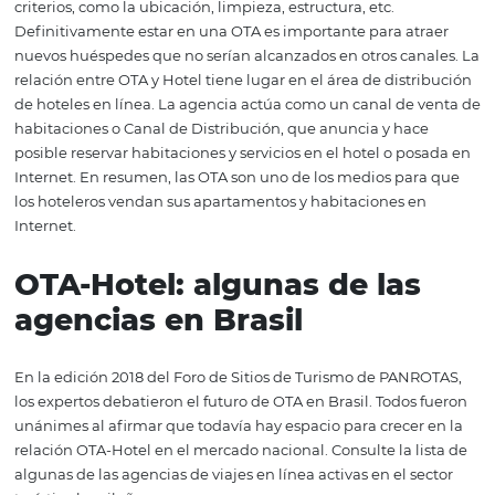
ventas y distribución para hoteles, una vitrina para insta
de alojamiento. Los hoteles que ponen sus habitaciones 
venta en OTA's pagan una comisión sobre el valor de la r
vendida. La definición de este valor es variable y se defi
individualmente al comienzo de la negociación. Las OT
invierten mucho en acciones de publicidad y marketing 
viajeros, además de facilitar la elección de un hotel o po
que permiten al usuario comparar las opciones de aloj
por precio y por la evaluación de otros viajeros en difere
criterios, como la ubicación, limpieza, estructura, etc.
Definitivamente estar en una OTA es importante para at
nuevos huéspedes que no serían alcanzados en otros can
relación entre OTA y Hotel tiene lugar en el área de dist
de hoteles en línea. La agencia actúa como un canal de
habitaciones o Canal de Distribución, que anuncia y ha
posible reservar habitaciones y servicios en el hotel o p
Internet. En resumen, las OTA son uno de los medios pa