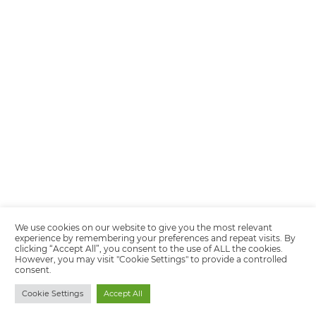
Encarregada de Dados (D.P.O.) – Teresa Cristina Sant’Anna – E-mail de
juridico.compliance@omnibees.com
OMNIBEES Soluções em Tecnologia S.A. CNPJ 60.062.296/0001-0
Av. Paulista, 1294, 21º andar, sala 2 Telefone: 4504-0000
Política de Calidad
Política de Privacidad
Términos y condiciones de uso