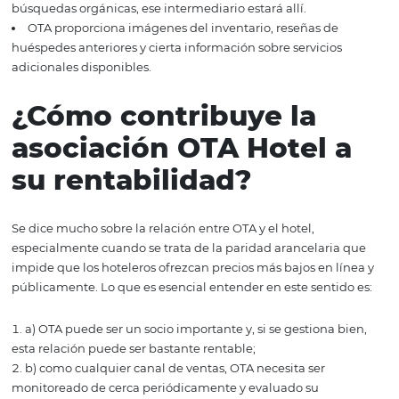
OTA aporta beneficios tanto a la
distribución de reserv
a los clientes, por lo que, según un estudio de 2017 reali
el Foro de Operadores de Hoteles de Brasil (FOHB), estas
agencias virtuales ya concentran el 18% de las noches de
habitación en Brasil, solo superado por las reservas real
directamente en la propiedad del hotel. Entre las ventaj
ofrecidas podemos mencionar:
las agencias en línea tienen la experiencia para planif
vender en línea los servicios y productos que distribuyen
OTA facilita la reserva en línea e incluso a través de
aplicaciones para teléfonos inteligentes;
las agencias virtuales, también llamadas Terceros, so
excelentes para ofertas de hoteles de última hora, es deci
decisiones de última hora, ya que hacen que las promoc
del hotel estén disponibles rápidamente, con un alcanc