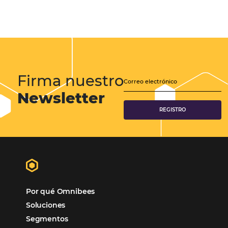
4 funciones que todas las páginas web de hoteles deben tener Las 
que están en la búsqueda de un hotel, ya sea por negocios o por plac
vuelto mucho más demandantes. Por eso, el diseño correcto de un
CATEGORIAS
Más Vistos
Marketing
Sem categoria
Distribución Hotelera
Gestión Hotelera
Tecnología para Hoteles
Hotelería