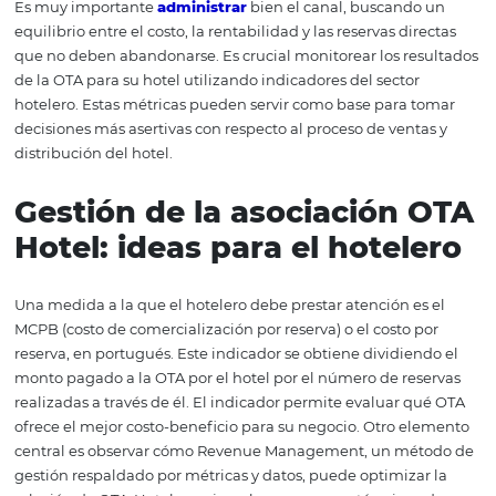
impide que los hoteleros ofrezcan precios más bajos en l
públicamente. Lo que es esencial entender en este senti
a) OTA puede ser un socio importante y, si se gestiona 
esta relación puede ser bastante rentable;
b) como cualquier canal de ventas, OTA necesita ser
monitoreado de cerca periódicamente y evaluado su
efectividad;
c) no tendría mucho sentido que una agencia de viaje
línea revenda los apartamentos si la reserva directa con 
se realiza en línea y a precios mucho más bajos;
Pero, finalmente, ¿dónde
entra la rentabilidad?
OTA aporta al hotel el aumento de las reservas, ya que d