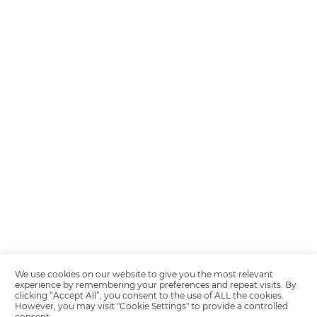
Encarregada de Dados (D.P.O.) – Teresa Cristina Sant’Anna – E-mail de
juridico.compliance@omnibees.com
OMNIBEES Soluções em Tecnologia S.A. CNPJ 60.062.296/0001-0
Av. Paulista, 1294, 21º andar, sala 2 Telefone: 4504-0000
Política de Calidad
Política de Privacidad