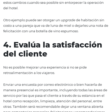
fácil adivinándole el pensamiento, pues muchas veces s
de vida no les permite afinar todos los detalles.
3. Consiente al invita
Este punto va muy de la mano con el anterior, se trata d
pequeñas cosas que puedan ser muy significativas para
nuestros huéspedes.
Los clientes valoran mucho la flexibilidad en los horarios,
que puedes darte a la tarea de investigar en qué horarios
viene bien hacer
check-in
y
check-out
y encontrar la fo
ofrecerles un mejor horario en caso de que no empate lo
viajeros necesitan con lo que el hotel ofrece. Eso sí, solo 
estos cambios cuando sea posible sin entorpecer la ope
del hotel.