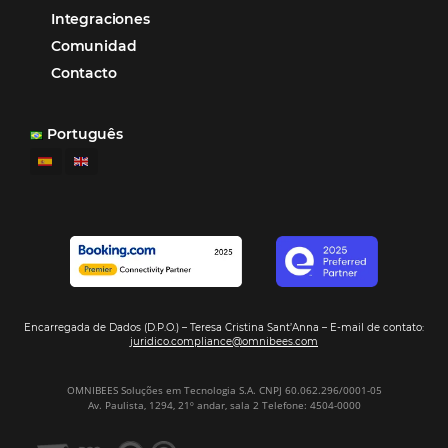
Omnibees anuncia inversión anual de 80 m
en IA y avanza en su transformación para
convertirse en una compañía “AI First”
¿Cuánto Dinero Pierde tu Hotel por No Est
Digitalizado?
¿Por Qué los Hoteles Más Rentables eligen
Omnibees?
Digitalizar no es una Opción: Es el Camino
Competir y Crecer
Omnibees y la Transformación Digital: El S
Estratégico que tu Hotel Necesita