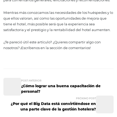
Otro ejemplo puede ser otorgar un
upgrade
de habitaci
costo a una pareja que va de luna de miel o dejarles una
felicitación con una botella de vino espumoso.
4. Evalúa la satisfacci
del cliente
No es posible mejorar una experiencia si no se pide
retroalimentación a los viajeros.
Enviar una encuesta por correo electrónico o bien hacer
manera presencial es importante, incluyendo todas las 
servicio por las que pasa el cliente a través de su estanci
hotel como recepción, limpieza, atención del personal, 