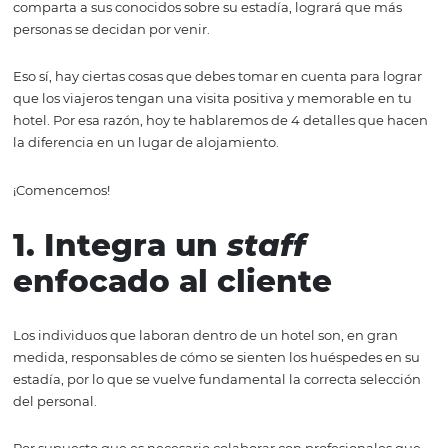
clientes califiquen y compartan cómo fue su estancia en
hotel, por lo que debemos buscar detalles que vuelvan l
experiencia del huésped inigualable.
Y es que un cliente satisfecho no solo puede asegurarte 
mismo volverá, sino que mediante las reseñas que haga 
comparta a sus conocidos sobre su estadía, logrará que
personas se decidan por venir.
Eso sí, hay ciertas cosas que debes tomar en cuenta para
que los viajeros tengan una visita positiva y memorable 
hotel. Por esa razón, hoy te hablaremos de 4 detalles q
la diferencia en un lugar de alojamiento.
¡Comencemos!
1. Integra un
staff