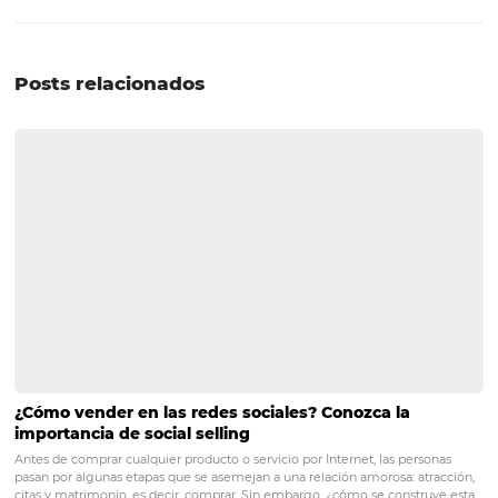
otras. También será recomendable dejar una ventana ab
para comentarios generales, felicitaciones y recomenda
Mientras más conozcamos las necesidades de los huéspe
que ellos valoran, así como las oportunidades de mejor
tiene el hotel, más posible será que la experiencia sea
satisfactoria y el prestigio y la rentabilidad del hotel a
¿Te pareció útil este artículo? ¿Quieres compartir algo co
nosotros? ¡Escríbenos en la sección de comentarios!
POST ANTERIOR
¿Cómo lograr una buena capacitación d
personal?