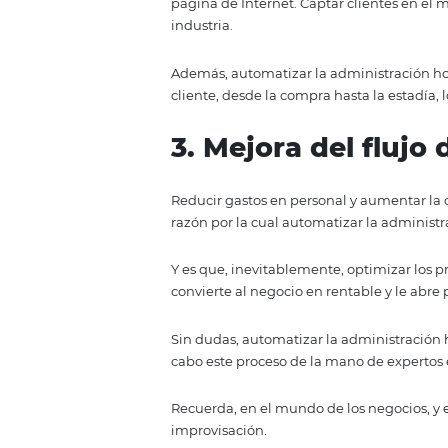
Además, con este tipo de sistem
funciones realmente prioritaria
2. Incremento
Automatizar la administración de
aspirar a un incremento de hué
reservas web.
En la actualidad, una de las he
página de Internet. Captar clie
industria.
Además, automatizar la administ
cliente, desde la compra hasta la