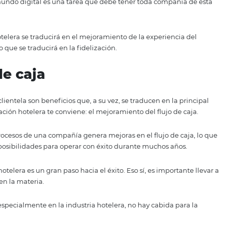
as se pueden optimizar los esfuerzos del recurso humano, 
s que generarán impactos palpables.
 de huéspedes
 un hotel, entre otras cosas, permite tener la estructura n
spedes. Además, brinda la posibilidad de implementar un
rramientas más poderosas para cualquier hotel es el motor 
ntes en el mundo digital es una tarea que debe tener toda
ración hotelera se traducirá en el mejoramiento de la exp
 estadía, lo que se traducirá en la fidelización.