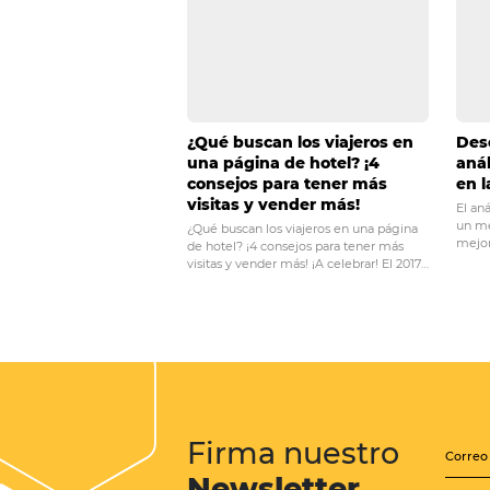
administración hotelera, ¡no du
POST ANTERIOR
3 razones por las q
información por In
hotel
Posts relacionados