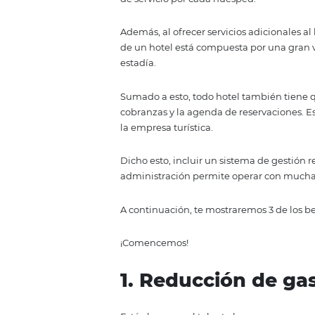
La administración hotelera no e
conlleva la industria del hospe
Dicho esto, los organigramas de
afirman que según una premisa 
de servicio por cada huésped.
Además, al ofrecer servicios adi
de un hotel está compuesta por u
estadía.
Sumado a esto, todo hotel tamb
cobranzas y la agenda de reserv
la empresa turística.
Dicho esto, incluir un sistema d