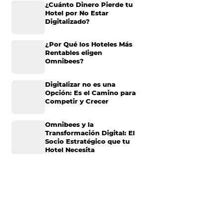
itividad que
Omnibees anuncia
inversión anual de 80
millones en IA y avanz
su transformación par
so muchas personas
convertirse en una
 menos, un empleado
compañía “AI First”
¿Cuánto Dinero Pierde
Hotel por No Estar
Digitalizado?
s, la operatividad
iente durante su
¿Por Qué los Hoteles 
Rentables eligen
Omnibees?
, como las
a rentabilidad de
Digitalizar no es una
Opción: Es el Camino 
Competir y Crecer
 automatizar la