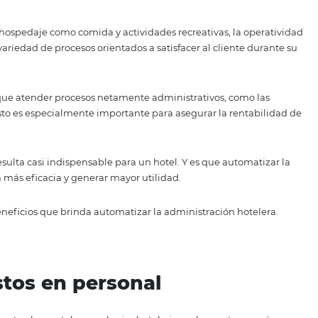
s una tarea sencilla. De hecho, la complejidad y la compet
daje demanda un gran esfuerzo operativo.
 las compañías hoteleras suelen ser muy robustos e inclu
tradicional de este sector, las empresas deben tener, al
cionales al hospedaje como comida y actividades recreativa
na gran variedad de procesos orientados a satisfacer al cl
ién tiene que atender procesos netamente administrativos
aciones. Esto es especialmente importante para asegurar l
e gestión resulta casi indispensable para un hotel. Y es que