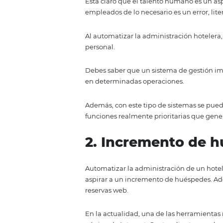
administración permite operar 
A continuación, te mostraremos 
¡Comencemos!
1. Reducción d
Está claro que el talento human
empleados de lo necesario es un 
Al automatizar la administraci
personal.
Debes saber que un sistema de
en determinadas operaciones.