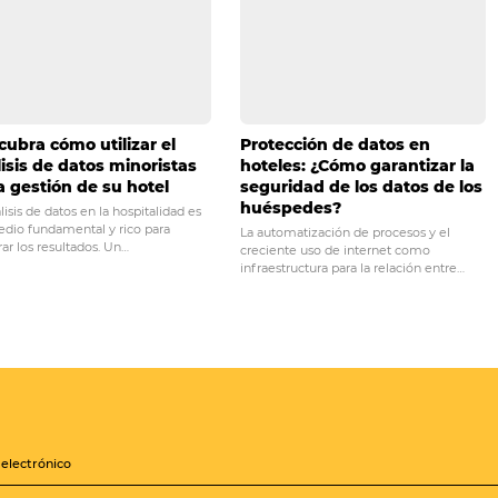
des dejarnos un comentario!
PRÓ
ue debes recopilar
4 razones por
ternet para administrar un
necesitas inv
capa