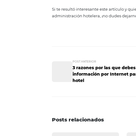
3. Mejora del f
Reducir gastos en personal y aum
razón por la cual automatizar la
Y es que, inevitablemente, opti
convierte al negocio en rentable
Sin dudas, automatizar la adminis
cabo este proceso de la mano de
Recuerda, en el mundo de los ne
improvisación.
Si te resultó interesante este ar