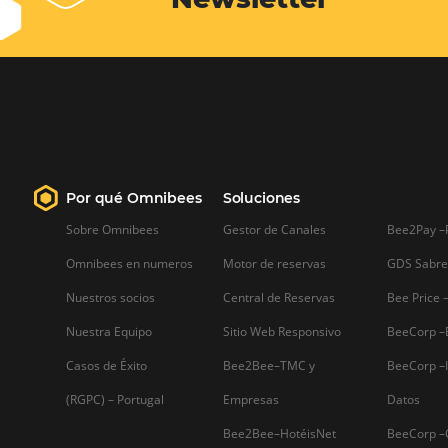
¿Qué buscan los viajeros en
una página de hotel? ¡4
consejos para tener más
visitas y vender más!
¿Qué buscan los viajeros en una págin
de hotel? ¡4 consejos para tener más
visitas y vender más! ¡A celebrar! El 201
fue un gran año para la industria del
turismo, con un crecimiento del 5% a
nivel mundial, según la…