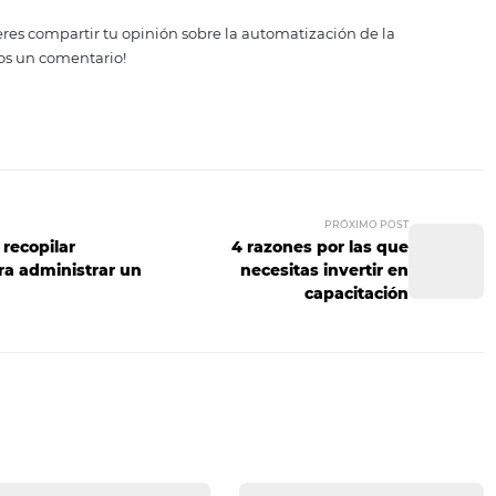
lujo de caja
entar la clientela son beneficios que, a su vez, se traducen
 administración hotelera te conviene: el mejoramiento del f
mizar los procesos de una compañía genera mejoras en el fl
 y le abre posibilidades para operar con éxito durante muc
tración hotelera es un gran paso hacia el éxito. Eso sí, es
 expertos en la materia.
gocios, y especialmente en la industria hotelera, no hay c
tículo y quieres compartir tu opinión sobre la automatizació