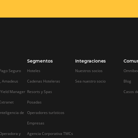
Descubra cómo utilizar el
Protección d
análisis de datos minoristas
hoteles: ¿Cóm
en la gestión de su hotel
seguridad de 
huéspedes?
El análisis de datos en la hospitalidad es
un medio fundamental y rico para
a
La automatización
mejorar los resultados. Un
creciente uso de 
establecimiento que no utiliza esta
7
infraestructura par
práctica opera de manera similar a un
huéspedes y hotel
piloto de avión que viaja sin
factores que han 
instrumentos en un día…
de datos una de la
sector. Con el…