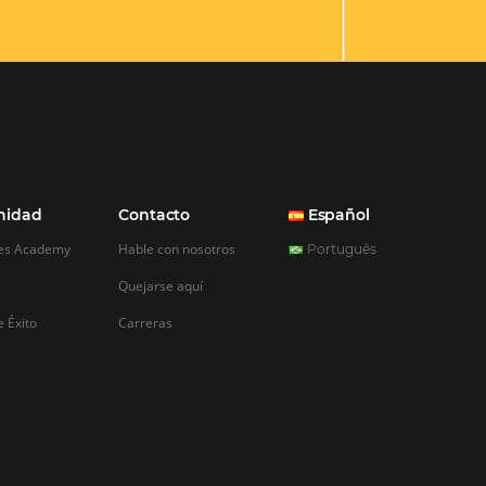
e datos en
o garantizar la
los datos de los
 de procesos y el
internet como
a la relación entre
es son algunos de los
hecho de la protección
s prioridades del