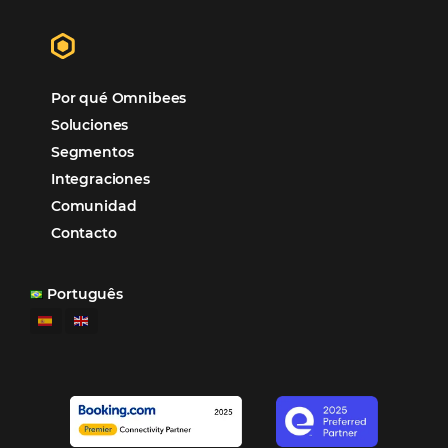
Tecnología para Hoteles
Hotelería
Tecnología Hotelera
POSTS RECENTES
Omnibees anuncia inversión anual de 80 m
en IA y avanza en su transformación para
convertirse en una compañía “AI First”
¿Cuánto Dinero Pierde tu Hotel por No Est
Digitalizado?
¿Por Qué los Hoteles Más Rentables eligen
Omnibees?