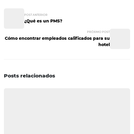
Fidelización de clientes;
Mejora de la rentabilidad;
Perfeccionamiento de procesos operativos;
Comunicación centralizada y efectiva.
Es importante que tengas conocimiento de esta inform
antes de contratar una gestión omnichannel para tu hot
que puedas lograr estos objetivos de la manera más ráp
efectiva.
Si te pareció interesante el artículo o tienes alguna preg