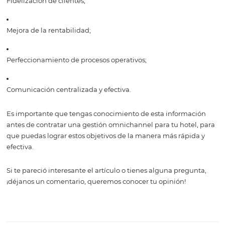
Por ejemplo, los equipos de ventas y marketing deben
mantenerse en constante comunicación, ya que cada u
cuenta con datos sumamente valiosos para el otro.
Que cada uno de los departamentos se una en benefici
eficaz aplicación de la gestión omnichannel traerá gran
beneficios al hotel. El esfuerzo valdrá la pena.
Podrás lograr tus
objetivos
Manejar de manera acertada esta herramienta versátil y 
significa abrir las puertas del éxito para tu hotel. Alguno
objetivos que puedes alcanzar son: