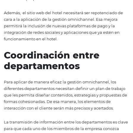
Infraestructura
tecnológica sólida
La aplicación de una gestión omnichannel tendrá peso
dentro de los gastos del hotel, por eso es importante hac
bien: porque debe verse como una inversión y nunca c
gasto en sí.
Se trata de una inversión que generará utilidades, pero 
lograrlo el hotel deberá contar con la infraestructura te
adecuada que permita el uso de conexiones en multican
Además, el sitio web del hotel necesitará ser repotenci
cara a la aplicación de la gestión omnichannel. Esa mej
permitirá la inclusión de nuevas plataformas de pago y l
integración de redes sociales y aplicaciones que ya esté