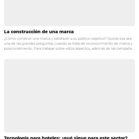
¡déjanos un comentario, queremos conocer tu opinión!
POST ANTERIOR
¿Qué es un PMS?
PRÓXIMO POST
Cómo encontrar empleados calificados para su
hotel
Posts relacionados