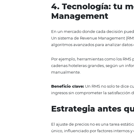
decisivo
Los patrones de reserva de los 
minuto y las plataformas móvil
de los viajeros reservó su al
Esto obliga a los hoteles a ser 
precios en función de sus prefe
¿Cómo lograrlo?
Analiza datos 
estrategias como la segmentaci
4. Tecnología:
Management
En un mercado donde cada decisi