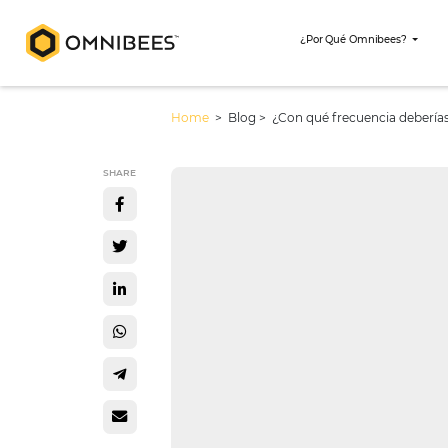
¿Por Qué Omni
Home
> Blog >
¿Con qué frecuenc
SHARE