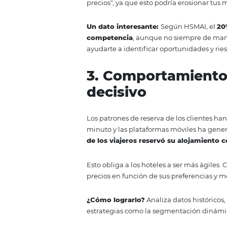
demanda. La clave está en no sol
2. Monitoreo d
seguir tenden
Mantener un ojo en las tarifas 
movimientos, sino de compren
puede ser una señal de fluctuac
precios", ya que esto podría er
Un dato interesante:
Según HS
competencia
, aunque no siem
ayudarte a identificar oportunid
3. Comportamie