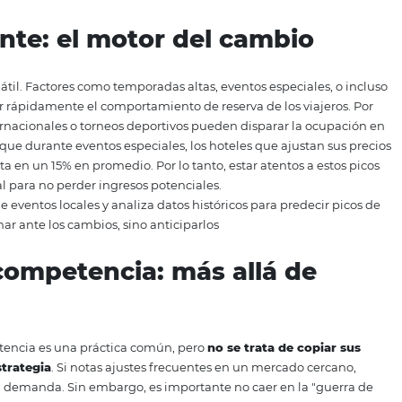
tus precios?
 que depende de múltiples factores como la demanda, la co
Pero lo que sí está claro es que el ajuste estratégico de ta
ngresos o quedarse rezagado. En este artículo, exploraremo
a frecuencia de los ajustes de precios y cómo puedes conve
ctuante: el motor del cam
era es volátil. Factores como temporadas altas, eventos es
 alterar rápidamente el comportamiento de reserva de lo
erias internacionales o torneos deportivos pueden dispar
STR reveló que durante eventos especiales, los hoteles que 
AR hasta en un 15% en promedio. Por lo tanto, estar aten
 es crucial para no perder ingresos potenciales.
ndario de eventos locales y analiza datos históricos para 