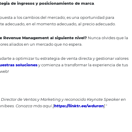
t (RMS) no solo automatiza los ajustes de precios, sino 
izar datos de demanda, competidores y patrones de reserv
 los RMS permiten realizar hasta
20,000 ajustes de preci
 un informe de Deloitte. Este nivel de precisión sería imp
te dice cuándo ajustar tus tarifas, sino también cómo max
sfacción del cliente.
es que frecuencia
area estática ni una fórmula predefinida. Cada hotel opera
 internos y externos. Más allá de la frecuencia, lo que real
n tu estrategia de ingresos y posicionamiento de marc