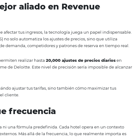
clientes han cambiado drásticamente. El auge de las reserv
es ha generado una demanda más impredecible. Por ejempl
ojamiento con menos de una semana de anticipación
, s
más ágiles. Conocer el comportamiento de tus clientes te per
rencias y momentos clave de compra.
históricos, estudia el comportamiento de los segmentos d
ón dinámica de precios.
 tu mejor aliado en Revenu
ón puede afectar tus ingresos, la tecnología juega un pa