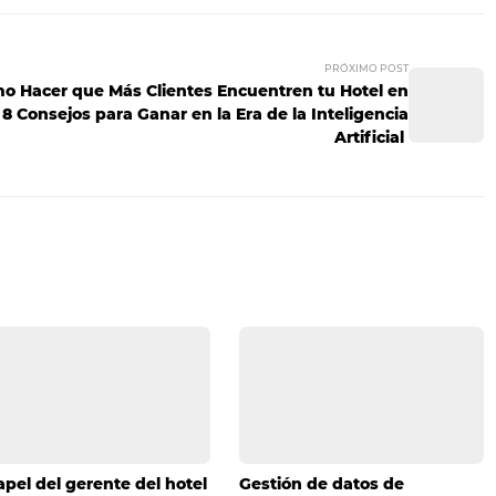
s que una respuesta a los cambios del mercado; es una opor
valor al cliente adecuado, en el momento adecuado, al pre
strategias de Revenue Management al siguiente nivel?
Nu
 son tus mejores aliados en un mercado que no espera.
ede ayudarte a optimizar tu estrategia de venta directa 
Descubre
nuestras soluciones
y comienza a transformar la 
n tu sitio web!
aldin Duran, Director de Ventas y Marketing y reconocido K
ción con Omnibees. Conozca más aquí [
https://linktr.ee/