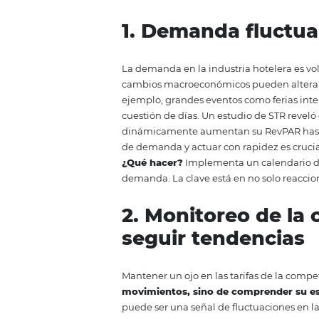
qué frecuencia deberías ajustar 
La respuesta no es sencilla, ya
comportamiento de los clientes. 
la diferencia entre maximizar i
fundamentales que influyen en l
en una ventaja competitiva.
1. Demanda flu
La demanda en la industria hotel
cambios macroeconómicos pueden
ejemplo, grandes eventos como f
cuestión de días. Un estudio de 
dinámicamente aumentan su RevP
de demanda y actuar con rapidez
¿Qué hacer?
Implementa un cale