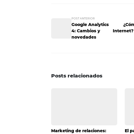
Al final, ajustar precios es má
anticiparte, destacar y ofrecer 
¿Estás listo para llevar tus e
agilidad y el análisis constante
¿Quieres saber cómo Omnibees pu
agregados en tu página web? ¡
huéspedes desde su primer clic e
---
Este artículo fue escrito por W
el sector hotelero, en colabora