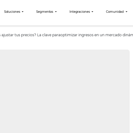
bees?
Soluciones
Segmentos
Integraciones
ia deberías ajustar tus precios? La clave paraoptimizar ingre