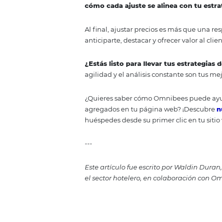
Un sistema de Revenue Managemen
algoritmos avanzados para anal
Por ejemplo, herramientas como
cadenas hoteleras grandes, según
manualmente.
Beneficio clave:
Un RMS no solo 
ingresos sin comprometer la sati
Estrategia ant
El ajuste de precios no es una t
único, influenciado por factores
cómo cada ajuste se alinea co