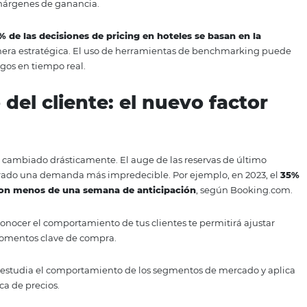
o reaccionar ante los cambios, sino anticiparlos
e la competencia: más allá
cias
de la competencia es una práctica común, pero
no se trata 
der su estrategia
. Si notas ajustes frecuentes en un mer
iones en la demanda. Sin embargo, es importante no caer 
osionar tus márgenes de ganancia.
MAI, el
20% de las decisiones de pricing en hoteles se b
pre de manera estratégica. El uso de herramientas de be
ades y riesgos en tiempo real.
nto del cliente: el nuevo 