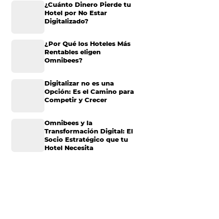
Omnibees anuncia
mpetencia, y el
inversión anual de 80
rifas puede marcar
millones en IA y avanz
su transformación par
s los elementos
convertirse en una
rtir esta práctica
compañía “AI First”
¿Cuánto Dinero Pierde
Hotel por No Estar
bio
Digitalizado?
¿Por Qué los Hoteles 
peciales, o incluso
Rentables eligen
s viajeros. Por
Omnibees?
ar la ocupación en
ajustan sus precios
Digitalizar no es una
tos a estos picos
Opción: Es el Camino 
Competir y Crecer
predecir picos de