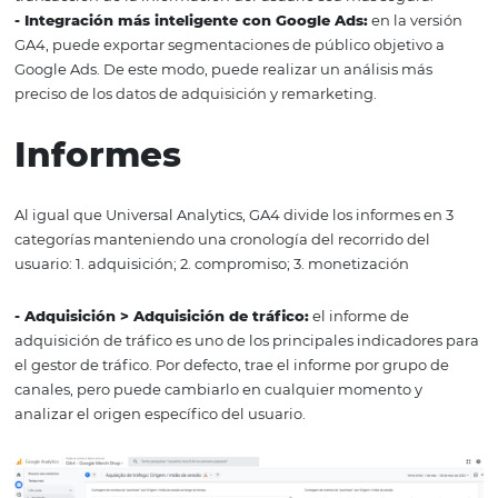
dependiendo de tu análisis, será necesario cambiar el va
predeterminado de Retención de datos de la propiedad.
En Universal Analytics los periodos de retención son: 14 
26 meses, 38 meses, 50 meses y además sin caducidad
automática
De forma predeterminada para GA4 Standard, el períod
retención de datos es de 2 meses y se puede cambiar a 1
En GA4 360 también se puede cambiar a 26 meses, 38 m
50 meses.
Ventajas
- Análisis omnicanal:
como se ha mencionado como una
principales novedades de esta versión, GA4 identifica la