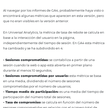
Otro de los grandes cambios de esta nueva versión es la
inclusión del análisis multiplataforma, adaptado al for
las apps.
Si el hotel tiene su propia app para venta directa, podrá 
el viaje del huésped de forma integrada (web + app) y si
duplicados, como se mencionó en el tema anterior.
Con esta actualización, Google dejará de ofrecer Google
Firebase y proporcionará los datos de las apps únicamen
través de Google Analytics 4.
Nuevas métricas
Al navegar por los informes de GA4, probablemente haya