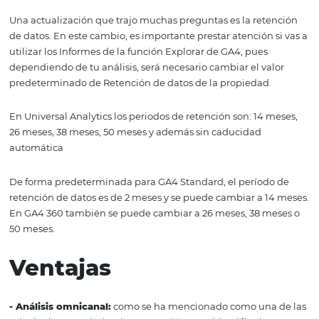
superior izquierda, justo al lado del título del informe ve
icono.