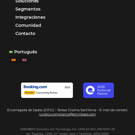
En un momento en que los socios exigen la paridad arancelaria, ofr
promociones y tarifas especiales en sus reservas ayudará a alentar a 
clientes a reservar en su hotel. Antes de continuar, distingamos entr
promociones y tarifas especiales: Promociones:…
CATEGORIAS
Más accedido
Distribución
Análisis
Más Vistos
Marketing
Sem categoria
Distribución Hotelera