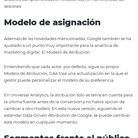
encontrará algunas métricas que aparecen en esta versi
que no eran visibles en la versión anterior.
En Universal Analytics, la métrica de tasa de rebote se c
base a la interacción del usuario en la página,
independientemente del tiempo de sesión. En GA4 esta
ha cambiado y se ha subdividido en 4:
- Sesiones comprometidas:
se contabiliza a partir de u
sesión cuando la web o app está abierta en primer plan
durante al menos 10 segundos;
- Sesiones comprometidas por usuario:
esta métrica s
en una media, dividiendo el número de sesiones
comprometidas por el número de usuarios;
- Tiempo medio de participación:
es una media del ti
participación del número total de sesiones;
- Tasa de compromiso:
se calcula en función del núme