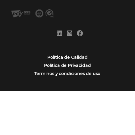
Gestión Hotelera
Tecnología para Hoteles
Hotelería
Tecnología Hotelera
Marketing Hotelero
Tecnología en Hotelería
Tecnologia para Hoteleria
POSTS RECENTES
Omnibees anuncia inversión anual de 80 m
en IA y avanza en su transformación para