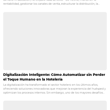
La diferencia entre las versiones es que GA4 permite in
más personalizados, con datos integrados entre web y ap
también con más opciones de métricas y dimensiones p
añadir a tu informe. En esta versión también dispone d
interfaz con menos campos y más dinámica, en la que s
informes están listos en tiempo real y en la misma pantal
Función "Explorar"
La función "Explorar" de GA4 aporta una nueva caracterí
para personalizar nuevos informes. Si desea un análisis
detallado, puede personalizarlo a través de la función Ex
Entre las opciones de informes que puedes crear, el Anál
detallado del embudo es una versión mejorada del em
conversión de Universal Analytics, que antes era más lim
tenías que configurar a un Objetivo. Ahora con GA4 tie