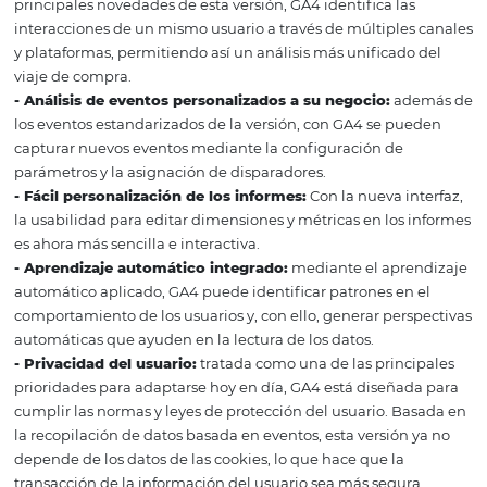
Muestreo
En Universal Analytics, los informes predeterminados s
son no muestreados. Sin embargo, el muestreo se produc
aplican dimensiones secundarias, segmentos u otras co
al conjunto de datos.
En Google Analytics 4, los informes predeterminados si
son no muestreados, incluso si aplica dimensiones secun
filtros u otras modificaciones de los informes.
Conservación de datos
Una actualización que trajo muchas preguntas es la ret
de datos. En este cambio, es importante prestar atención 
utilizar los Informes de la función Explorar de GA4, pues