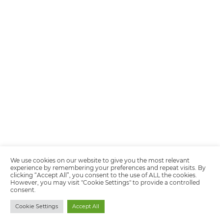
Encarregada de Dados (D.P.O.) – Teresa Cristina Sant’Anna – E-mail de
juridico.compliance@omnibees.com
OMNIBEES Soluções em Tecnologia S.A. CNPJ 60.062.296/0001-0
Av. Paulista, 1294, 21º andar, sala 2 Telefone: 4504-0000
Política de Calidad
Política de Privacidad
Términos y condiciones de uso