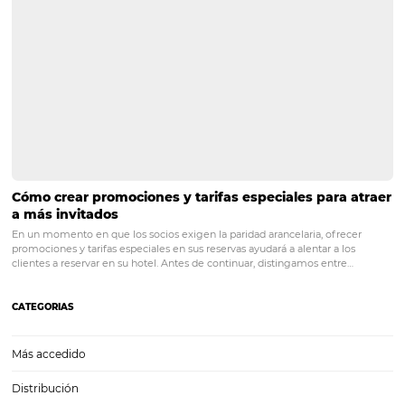
opciones para crear etapas de embudo teniendo vistas 
detalladas del recorrido del usuario.
Texto elaborado por Matheus Zafred, especialista en aná
datos de Omnibees
Gestión
hoteles
marketing
POST ANTERIOR
Competencia hotelera: cómo analizar, a
y poner en práctica buenas estrategias
PRÓXIMO POST
¿Con qué frecuencia deberías ajustar tus
precios? La clave paraoptimizar ingresos en un
mercado dinámico