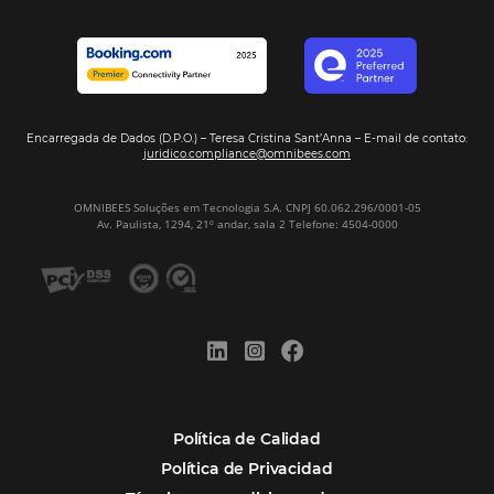
Omnibees?
Digitalizar no es una Opción: Es el Camino
Competir y Crecer
Omnibees y la Transformación Digital: El S
Estratégico que tu Hotel Necesita