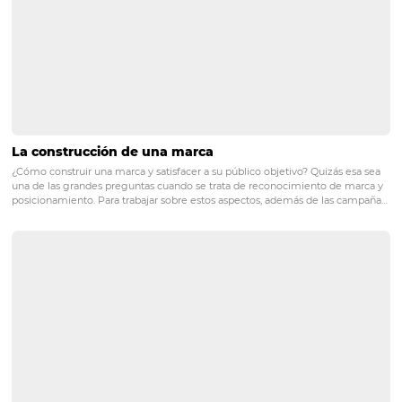
newsletter!
POST ANTERIOR
Conoce los 2 tipos de sistemas hoteleros
características
PRÓXIMO POST
¿Cómo hacer una gestión omnichannel?
Posts relacionados