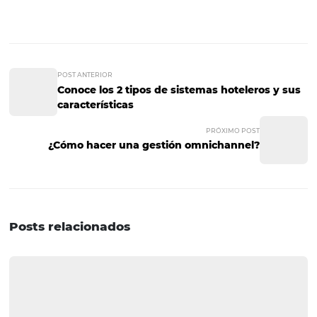
integraciones con la finalidad de satisfacer las necesida
específicas de cada lugar.
Los expertos en implementación de PMS deben conocer,
fondo, las características de un hotel antes de poner en
este software, ya que así podrán adaptarlo al flujo de
reservaciones, los competidores, el segmento del mercad
objetivos específicos de cada hotel.
Su versatilidad y eficacia, hacen de este sistema una
herramienta muy atractiva para la industria del hospeda
Recuerda que es importante acudir a la ayuda de expert
implementarlo de manera eficaz.
Si te resultó interesante este artículo y quieres estar al t
otros contenidos similares, ¡no dudes en suscribirte a nu