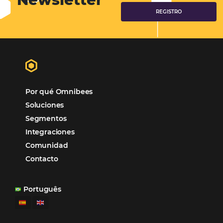
Marketing
Sem categoria
Distribución Hotelera
POSTS RECENTES
Omnibees anuncia inversión anual de 80 m
en IA y avanza en su transformación para
convertirse en una compañía “AI First”
¿Cuánto Dinero Pierde tu Hotel por No Est
Digitalizado?
¿Por Qué los Hoteles Más Rentables eligen