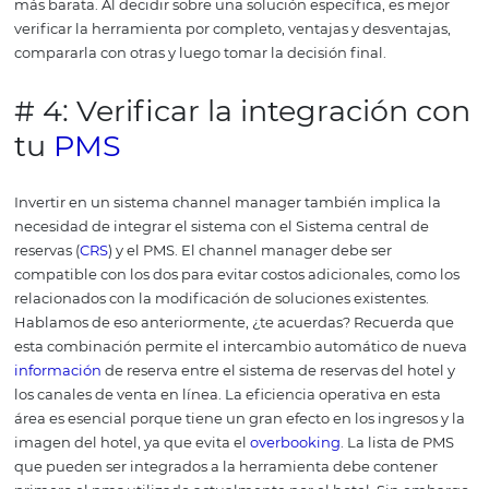
son realmente buenas.
# 2: Comprueba si el siste
tiene una gran variedad de
canales de distribución en
línea.
Al elegir la herramienta adecuada para tu hotel, vale la
revisar cuidadosamente la lista de canales integrados.
E
acción asegurará que el channel manager ofrezca cana
ya están en uso en tu hotel, así como canales que pued
convertirse en integraciones atractivas en el futuro.
Los 
sistemas de channel manager ofrecen acceso a unos po
cientos de canales integrados.
Este es uno de los puntos
distingue a los mejores sistemas de gestión de ventas de