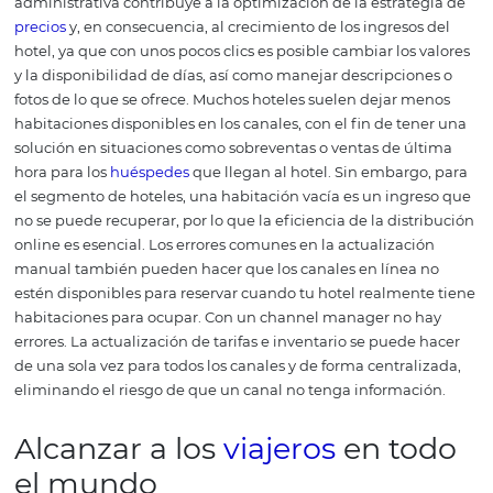
Centraliza y optimiza una p
importante de la gestión
hotelera: los canales de
distribución
El channel manager facilita y agiliza las actualizaciones 
sitios de reserva. Muchos establecimientos contratan pe
solo para hacer esta función, pero es mucho más práctico
herramienta.
Esto se debe a que el channel manager p
incluir módulos diseñados para optimizar las
ganancias
hotel, además de auxiliar al
revenue management
, a t
la recomendación precios, de la revisión de las
opinione
huéspedes e incluso con el monitoreo de precios de la
competencia
.
Este último punto minimiza el riesgo de s
una política de precios incorrecta, algo que puede dañar