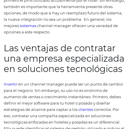
demás, ya que este tipo de integración te permite
conex
más canales.
# 3: Evaluar adecuadament
valor de la inversión
Es común que cuando se habla de contratar una herram
tecnológica, el valor de la inversión sea un factor crucial 
toma de decisiones.
Sin dudas, el valor de la inversión e
los factores que influyen en la decisión final, pero este 
ser el punto más importante para tu selección.
La verda
no siempre enfocarse en el precio es un buen parámetro
tomar decisiones. Un channel manager es una inversión 
plazo.
Por esta razón, al elegir qué herramienta comprar
que si eliges la más económica, puedes perder los
benef
que proporciona una herramienta que es más completa