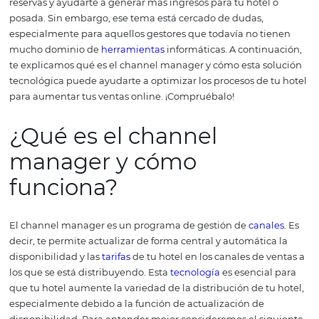
channel manager es esencial para quien busca aumenta
ventas y fortalecer la distribución hotelera.
Cuando eliges
sistema correcto, el channel manager puede aumentar 
reservas y ayudarte a generar más ingresos para tu hotel
posada.
Sin embargo, ese tema está cercado de dudas,
especialmente para aquellos gestores que todavía no ti
mucho dominio de
herramientas
informáticas.
A contin
te explicamos qué es el channel manager y cómo esta s
tecnológica puede ayudarte a optimizar los procesos de 
para aumentar tus ventas online. ¡Compruébalo!
¿Qué es el channel
manager y cómo
funciona?