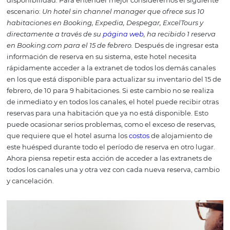
El channel manager es un programa de gestión de
cana
decir, te permite actualizar de forma central y automátic
disponibilidad y las
tarifas
de tu hotel en los canales de 
los que se está distribuyendo.
Esta
tecnología
es esencia
que tu hotel aumente la variedad de la distribución de t
especialmente debido a la función de actualización de
disponibilidad. Para entender mejor consideremos el si
escenario:
Un hotel sin channel manager que ofrece sus
habitaciones en Booking, Expedia, Despegar, ExcelTour
directamente a través de su
página web
, ha recibido 1 
en Booking.com para el 15 de febrero.
Después de ingres
información de reserva en su sistema, este hotel necesit
rápidamente acceder a la extranet de todos los demás c
en los que está disponible para actualizar su inventario d
febrero, de 10 para 9 habitaciones.
Si este cambio no se r
de inmediato y en todos los canales, el hotel puede recib
reservas para una habitación que ya no está disponible.
puede ocasionar serios problemas, como el exceso de res