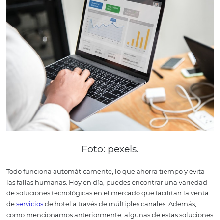
de marketing y ventas, ya que las estadísticas e informe
ventas también son muy importantes para la
toma de
decisiones
de un gerente de ingresos o de un gerente de
Una de las
ventajas
del channel manager es precisament
informes avanzados que puede proporcionar este softwa
manera automatizada.
Los mejores sistemas no solo
proporcionan un seguimiento del historial de ventas o d
ocupación hotelera, sino que también te posibilita ver e
datos actualizados en tiempo real.
Este tipo de informa
posible, por ejemplo, una mayor seguridad y flexibilidad
realizar un cambio en la política de precios, en respuesta
condiciones dinámicas del mercado.
Cómo elegir el mejor
channel manager en 4
pasos