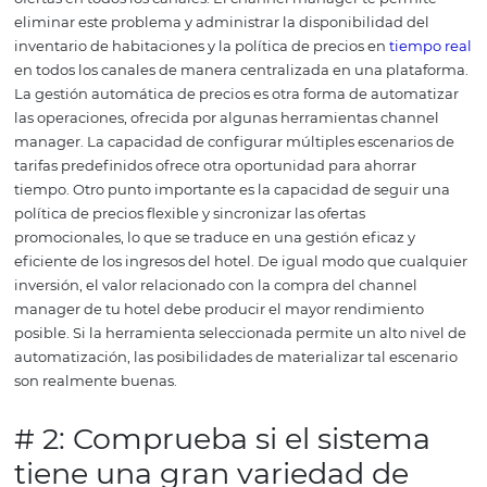
Foto: pexels.
Todo funciona automáticamente, lo que ahorra tiempo y
las fallas humanas. Hoy en día, puedes encontrar una v
de soluciones tecnológicas en el mercado que facilitan l
de
servicios
de hotel a través de múltiples canales.
Adem
como mencionamos anteriormente, algunas de estas so
pueden automatizar el trabajo y realizar análisis avanz