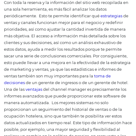
Alcanzar a los
viajeros
en t
el mundo
México
tiene actualmente más de 24.000 opciones de h
disponibles en todas las regiones. Con ese número en m
imagina el esfuerzo requerido por un extranjero, por ej
para dar preferencia a tu hotel.
Un channel manager aux
este proceso. Generalmente, los mejores sistemas de ge
canales disponibles en la
industria hotelera
ofrecen acce
unos pocos cientos de canales integrados que pueden se
como medio para alcanzar a clientes de todo el mundo.
muchos casos, pueden ser mucho más efectivos que los 
de reserva reconocidos internacionalmente, ya que au
las posibilidades de divulgación de tu hotel a las person
adecuadas, lo que se refleja en el aumento en el númer