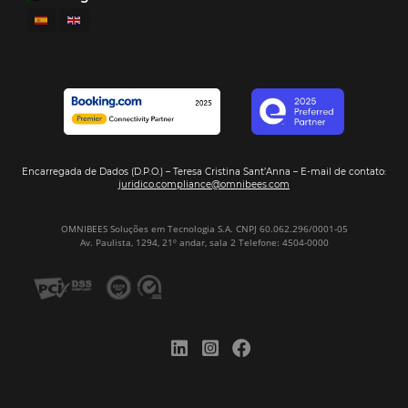
¿Cómo vender en las redes sociales? Conozca la
importancia de social selling
Antes de comprar cualquier producto o servicio por Internet, las per
pasan por algunas etapas que se asemejan a una relación amorosa: a
citas y matrimonio, es decir, comprar. Sin embargo, ¿cómo se const
relación en un entorno virtual?…
CATEGORIAS
Gestión Hotelera
Tecnología para Hoteles
Hotelería
Tecnología Hotelera