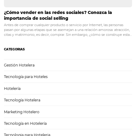
herramienta.
BeeDirect
, es la solución para ventas direc
sitio web hecho por especialistas de gestión hotelera co
de reservas incluido. Todo lo que su hotel necesita para a
vender y fidelizar a sus clientes. Por hablar de potenciar 
fidelización de clientes, el
Bee CRM
ayuda a maximizar l
experiencia de los huéspedes y consecuentemente el 
de sus ingresos.
Es más, con
BeeLoyalty
usted puede cre
beneficios y distribuir de manera estratégica para los cl
que desea fidelizar.
BeePrice
ofrece una ventaja compet
para aumentar sus ingresos. Esta herramienta flexibiliza
estrategias de modo automático.
Si su negocio necesita
inteligencia, puede confiar en
HiQ
. Con esta solución u
logra convertir información en estrategia para su negoci
¡Organiza e interpreta datos para guiarte en la toma de
decisiones!
El
BeeConnect
ofrece conectividad al central
gestión de reservaciones. Garantice que las reservacione
lleguen correctamente al sistema de gestión del hotel y 