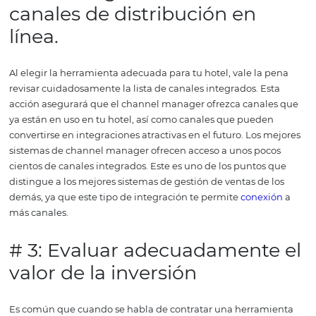
ofrecer datos e informes que permitan a los gerentes to
decisiones adecuadas.
Así que hay una pregunta : ¿Con 
opciones, cómo elegir la solución ideal para tu hotel? A
algunos consejos que pueden ayudarte a tomar esta dec
correctamente.
# 1: Validar la
automatizaci
El objetivo principal de invertir en herramientas avanza
gestión de
canales de ventas
hoteleras es reducir el trab
hecho manualmente , ¿verdad?
Está claro que actualizar
precios sin automatización en todos los sitios asociados 
tarea muy laboriosa que consume al menos algunas hor
trabajo, a veces involucrando a más de una persona.
Cua
más canales de distribución, mayor será el tiempo requ
para la actualización manual.
La modificación manual d
precios de las habitaciones en muchos canales aumenta