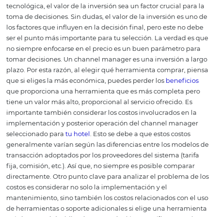
riesgo de error humano y el retraso en la actualización d
ofertas en todos los canales.
El channel manager te perm
eliminar este problema y administrar la disponibilidad 
inventario de habitaciones y la política de precios en
tie
en todos los canales de manera centralizada en una pla
La gestión automática de precios es otra forma de auto
las operaciones, ofrecida por algunas herramientas cha
manager. La capacidad de configurar múltiples escenar
tarifas predefinidos ofrece otra oportunidad para ahorra
tiempo.
Otro punto importante es la capacidad de segui
política de precios flexible y sincronizar las ofertas
promocionales, lo que se traduce en una gestión eficaz 
eficiente de los ingresos del hotel.
De igual modo que cu
inversión, el valor relacionado con la compra del channe
manager de tu hotel debe producir el mayor rendimien
posible.
Si la herramienta seleccionada permite un alto 
automatización, las posibilidades de materializar tal es