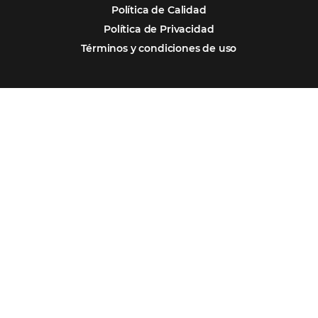
Marketing Hotelero
Tecnología en Hotelería
Tecnologia para Hoteleria
Más accedido
Distribución
Análisis
Más Vistos
Marketing
Sem categoria
Distribución Hotelera