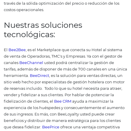
la nueva integración no sea un problema.
En general, lo
mejores
sistemas
channel manager ofrecen una varieda
opciones a este respecto.
Las ventajas de contrat
una empresa especiali
en soluciones tecnológi
Invertir
en un channel manager puede ser un punto de
para el negocio. Sin embargo, su uso no es sinónimo de
aumento de ventas o crecimiento instantáneo.
Primero,
definir el mejor software para tu hotel o posada y diseña
estrategias de alcance para captar a los
clientes
correcto
eso, contratar una compañía especializada en solucione
tecnológicas enfocadas en hoteles y posadas es un difere
Ella puede identificar el sistema de gestión utilizado e i