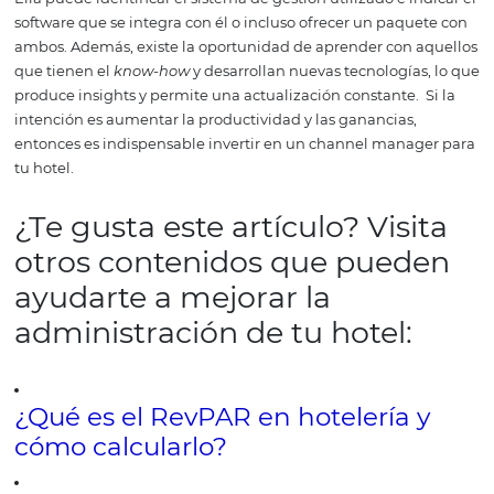
tiene un valor más alto, proporcional al servicio ofrecido.
importante también considerar los costos involucrados e
implementación y posterior operación del channel man
seleccionado para
tu hotel
.
Esto se debe a que estos cost
generalmente varían según las diferencias entre los mo
transacción adoptados por los proveedores del sistema (t
fija, comisión, etc.). Así que, no siempre es posible comp
directamente.
Otro punto clave para analizar el problem
costos es considerar no solo la implementación y el
mantenimiento, sino también los costos relacionados co
de herramientas o soporte adicionales si elige una herr
más barata.
Al decidir sobre una solución específica, es 
verificar la herramienta por completo, ventajas y desvent
compararla con otras y luego tomar la decisión final.
# 4: Verificar la integración
tu
PMS