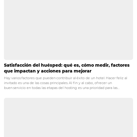
cómo calcularlo?
¿Qué es el RevPAR en hotelería 
cómo calcularlo?
Sistema de Gestión Hotelera: ¿
es y por qué necesitas uno?
Conoce Omnibees
Omnibees
es una empresa global que ofrece la solució
completa de distribución e inteligencia para la industria