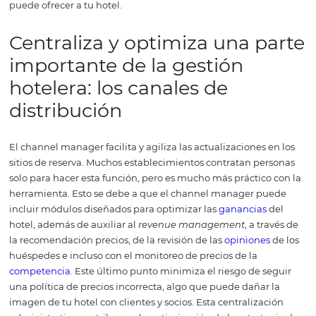
channel manager en tu
gestión hotelera
?
Además de preocuparte por la atención al cliente y la
satisfacción
, debes gestionar las reservas, organizar los r
de entrada y salida, administrar los eventos imprevistos y
situaciones que surgen cuando menos lo esperas.
La
organización de reservas y la actualización de todos esto
canales con la disponibilidad de habitaciones para cada
de reservación desperdicia el tiempo que es esencial par
tareas. El channel manager es muy útil en ese contexto.
aumento de
productividad
alcanzado con el channel m
no ocurre por casualidad. ¿Quieres comprenderlo mejo
separado las principales ventajas que el channel manag
puede ofrecer a tu hotel.