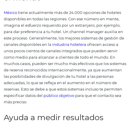
imagen de tu hotel con clientes y socios.
Esta centraliza
administrativa contribuye a la optimización de la estrat
precios
y, en consecuencia, al crecimiento de los ingreso
hotel, ya que con unos pocos clics es posible cambiar los
y la disponibilidad de días, así como manejar descripcio
fotos de lo que se ofrece.
Muchos hoteles suelen dejar m
habitaciones disponibles en los canales, con el fin de te
solución en situaciones como sobreventas o ventas de ú
hora para los
huéspedes
que llegan al hotel.
Sin embarg
el segmento de hoteles, una habitación vacía es un ing
no se puede recuperar, por lo que la eficiencia de la dist
online es esencial.
Los errores comunes en la actualizac
manual también pueden hacer que los canales en línea
estén disponibles para reservar cuando tu hotel realmen
habitaciones para ocupar.
Con un channel manager no 
errores. La actualización de tarifas e inventario se puede
de una sola vez para todos los canales y de forma central
eliminando el riesgo de que un canal no tenga informac