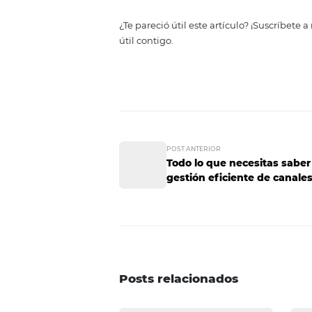
por ejemplo aquellos que evalú
¿cuánto sabes sobre los lugare
Otros cuestionarios populares s
tipo de viajero eres? o ¿cuál es 
Al momento de terminar con la p
electrónico para poder tener acc
pues mientras más curiosidad t
que te den sus datos.
Estas fueron 4 formas de conseg
independientemente de la opció
buscan, qué necesitan y cómo pu
sin necesidad de romperte la ca
¿Te pareció útil este artículo? 