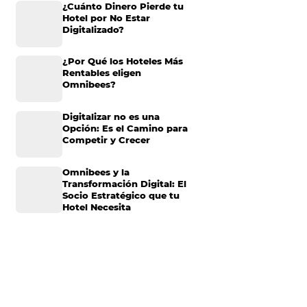
jo de reservaciones
Omnibees anuncia
turística, conseguir
inversión anual de 80
millones en IA y avanz
su transformación par
convertirse en una
uésped ideal.
compañía “AI First”
 y qué buscan al
¿Cuánto Dinero Pierde
ados.
Hotel por No Estar
Digitalizado?
4 formas de
¿Por Qué los Hoteles 
Rentables eligen
Omnibees?
Digitalizar no es una
Opción: Es el Camino 
Competir y Crecer