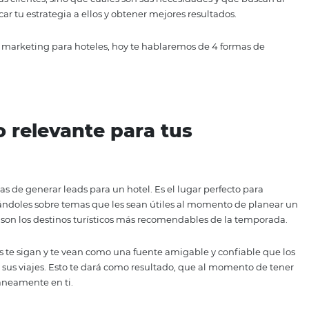
 es una de las formas más efectivas para tener un buen flu
uerte para quienes gestionan las operación de toda empresa 
ategia es sencillo si utilizas las herramientas adecuadas.
ruir tu lista de correos debes tener muy claro quién es tu h
n tienen tus clientes, sino que cuáles son sus necesidades
odrás enfocar tu estrategia a ellos y obtener mejores result
con tu email marketing para hoteles, hoy te hablaremos de 
arlo.
tenido relevante para tus