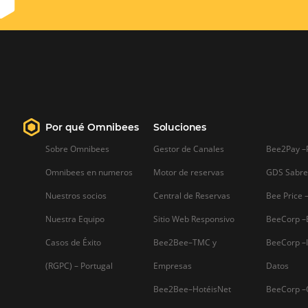
Gestor de canales: cómo
funciona
Gestor de canales: cómo funciona
Sabemos que manejar de forma
oportuna y eficaz todas las reservas qu
llegan a tu hotel, es una tarea que,
aunque podría sonar sencilla, es bastan
compleja. Esto se debe a que son
diferentes canales…