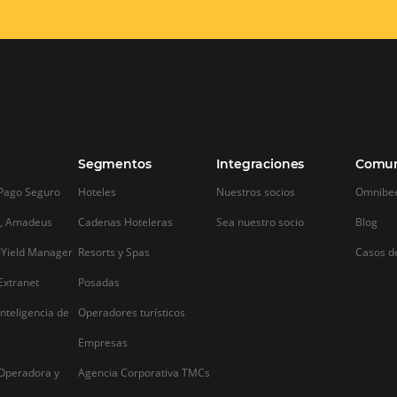
¿Por qué es importante
TODO lo que 
monitorear a la competencia
sobre el viaje
en la industria hotelera?
hospitalidad
¿Por qué es importante monitorear a la
¿Alguna vez se de
e
competencia en la industria hotelera?
forma en que el 
Los negocios son dinámicos y conocer
reserva en su hot
te
qué está haciendo tu competencia para
con el despertar d
ganar más clientes es vital para
hasta el momento 
posicionar a tu hotel en el mercado y
compra. Y esto es
obtener la delantera.…