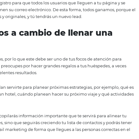
s efectivas de generar leads para un hotel. Es el lugar pe
pedes hablándoles sobre temas que les sean útiles al mom
 o cuáles son los destinos turísticos más recomendables 
 los viajeros te sigan y te vean como una fuente amigable y
ación de sus viajes. Esto te dará como resultado, que al
án instantáneamente en ti.
rmato de registro para que todos los usuarios que lleguen a 
te proporcionen su correo electrónico. De esta forma, todos
idos útiles y originales, y tú tendrás un nuevo lead.
uentos a cambio de llenar