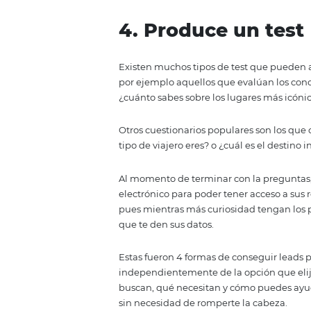
Sabemos que nadie resiste a los 
atraer más leads a tu lista de c
cosas muy sencillas pueden gene
Aprovecha para preguntar datos 
lo que más valoran al momento d
les gusta realizar en sus vacacio
Al utilizar este tipo de encuesta
hotel con las expectativas de tu
datos para segmentar tu estrate
momento correcto.
4. Produce un 
Existen muchos tipos de test qu