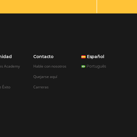
necesita saber
 del cliente en la
tuvo a pensar en la
huésped toma una
el? Este viaje comienza
el deseo de viajar
de la decisión de
…