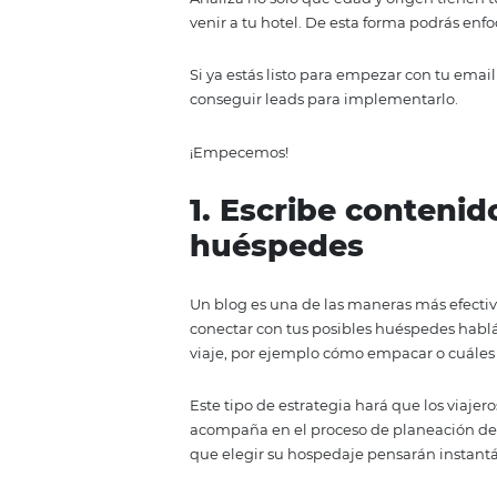
El email marketing para hoteles
y fidelizar a tus clientes. Por s
leads para implementar esta estr
Eso sí, antes de empezar a const
Analiza no solo que edad y orige
venir a tu hotel. De esta forma p
Si ya estás listo para empezar 
conseguir leads para implement
¡Empecemos!
1. Escribe con
huéspedes