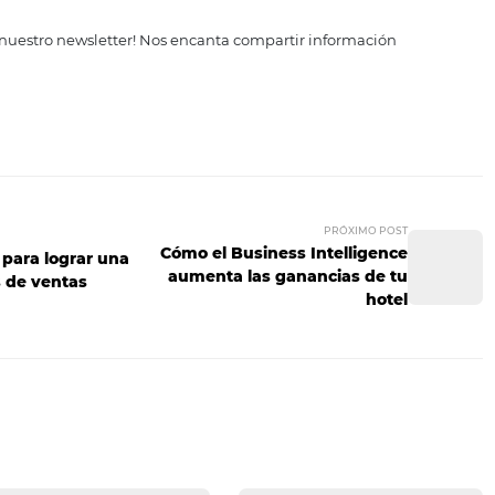
an los conocimientos de los usuarios sobre un determina
s más icónicos del mundo?
on los que combinan la personalidad de los usuarios con lo
el destino indicado para ti este año?
reguntas, debes pedir a los usuarios que te proporcionen 
eso a sus resultados. El éxito de esta estrategia dependerá 
engan los posibles huéspedes en conocer su resultado, más
uir leads para tu estrategia de email marketing para hote
n que elijas, debes tener siempre en mente quiénes son 
edes ayudarlos. De esta forma, tendrás garantizados exce
beza.
¡Suscríbete a nuestro newsletter! Nos encanta compartir info