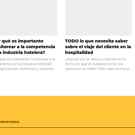
PRÓ
Cómo el Business Inte
tas saber para lograr una
aumenta las ganancia
de canales de ventas