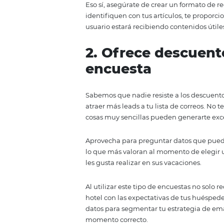
Un blog es una de las maneras má
conectar con tus posibles hués
viaje, por ejemplo cómo empacar
Este tipo de estrategia hará que
acompaña en el proceso de plane
que elegir su hospedaje pensar
Eso sí, asegúrate de crear un fo
identifiquen con tus artículos, 
usuario estará recibiendo conten
2. Ofrece desc
encuesta