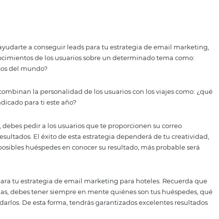
descuentos, por lo que este debe ser uno de tus focos de a
orreos. No te preocupes por hacer grandes regalos a tus hué
rarte excelentes resultados.
que puedan servirte para planear próximas estrategias, p
e elegir un hotel, cuándo planean hacer su próximo viaje
nes.
s no solo recopilarás información importante que te servirá 
s huéspedes, sino que seguirás creciendo tu lista de contac
gia de email marketing de forma que llegues a las personas
test
e pueden ayudarte a conseguir leads para tu estrategia de