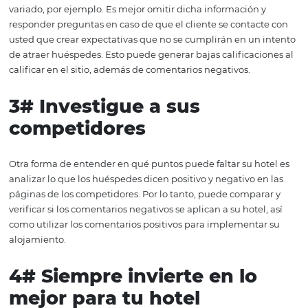
de su hotel en los
metabuscadores
El primer paso para lograr una buena clasificación es 
una página con información completa para su invitado. 
el punto principal porque influirá directamente en los 
Tener una descripción detallada y fiel hará que el viajero
sienta seguro al hacer la reserva y, más tarde, aún dejará
comentarios positivos para otros clientes potenciales. In
fotos de calidad
y muestre todo lo que sea relevante pa
un huésped haga una reserva: cama, habitaciones, baño, 
desayuno (si lo ofrece), espacios de convivencia, etc. Lo
importante es no tener prisa y describir y mostrar clara
todos los beneficios de su alojamiento.