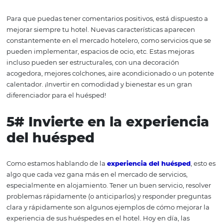
2#
Sé honesto sobre tu h
Este es uno de los puntos que genera más críticas y may
entre los huéspedes que hacen reservas online: promes
no coinciden con la realidad. Cuando hable sobre las
características del hotel o posada, no anuncie servicios 
tenga, como agua caliente, aire acondicionado o un de
variado, por ejemplo. Es mejor omitir dicha información 
responder preguntas en caso de que el cliente se contac
usted que crear expectativas que no se cumplirán en un
de atraer huéspedes. Esto puede generar bajas calificaci
calificar en el sitio, además de comentarios negativos.
3#
Investigue a sus
competidores