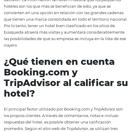
cliente al cerrar las reservas ha cambiado. Con tantas op
disponibles fácilmente, en pocos segundos es posible h
búsqueda rápida de precios y reservar una habitación si
siquiera haber tenido contacto directo con el establecim
Esta es la mejor opción para ejecutivos, inclusive. En un
encuesta realizada por Booking.com, el 65% de los viaje
negocios prefieren reservar su alojamiento ellos mismos
hacerlo en línea. En otra encuesta realizada por TripAdvis
86% de los viajeros investigan en Internet antes de toma
decisión. La información también muestra que los peq
hoteles son los que más se benefician de esto, ya que se
convierten en una opción en relación con las grandes c
que tienen una marca consolidada en todo el territorio n
Por lo tanto, tener un hotel bien clasificado en los sitios 
búsqueda atraerá más visitas y aumentará considerabl
las posibilidades de que su empresa se incluya en la list
viajero.