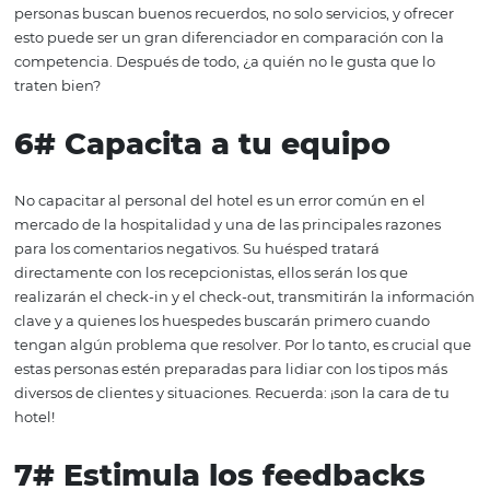
Otra forma de entender en qué puntos puede faltar su ho
analizar lo que los huéspedes dicen positivo y negativo e
páginas de los competidores. Por lo tanto, puede compa
verificar si los comentarios negativos se aplican a su hotel
como utilizar los comentarios positivos para implementa
alojamiento.
4#
Siempre invierte en lo
mejor para tu hotel
Para que puedas tener comentarios positivos, está dispu
mejorar siempre tu hotel. Nuevas características aparec
constantemente en el mercado hotelero, como servicios
pueden implementar, espacios de ocio, etc. Estas mejor
incluso pueden ser estructurales, con una decoración
acogedora, mejores colchones, aire acondicionado o un