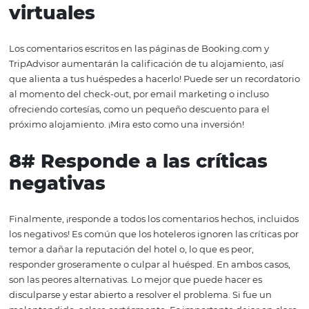
calentador. ¡Invertir en comodidad y bienestar es un gra
diferenciador para el huésped!
5#
Invierte en la experien
del huésped
Como estamos hablando de la
experiencia del huéspe
algo que cada vez gana más en el mercado de servicios,
especialmente en alojamiento. Tener un buen servicio, r
problemas rápidamente (o anticiparlos) y responder pr
clara y rápidamente son algunos ejemplos de cómo mejo
experiencia de sus huéspedes en el hotel. Hoy en día, las
personas buscan buenos recuerdos, no solo servicios, y o
esto puede ser un gran diferenciador en comparación co
competencia. Después de todo, ¿a quién no le gusta que
traten bien?