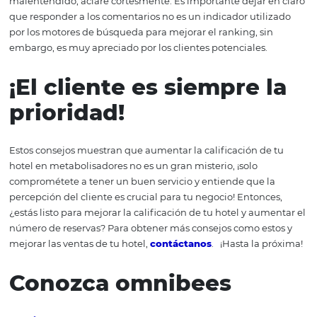
6# C
apacita a tu equipo
No capacitar al personal del hotel es un error común en 
mercado de la hospitalidad y una de las principales raz
para los comentarios negativos. Su huésped tratará
directamente con los recepcionistas, ellos serán los que
realizarán el check-in y el check-out, transmitirán la in
clave y a quienes los huespedes buscarán primero cuan
tengan algún problema que resolver. Por lo tanto, es cru
estas personas estén preparadas para lidiar con los tipo
diversos de clientes y situaciones. Recuerda: ¡son la cara 
hotel!
7#
Estimula los feedback
virtuales