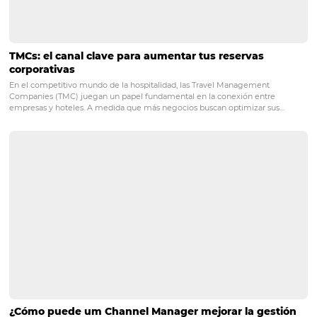
son las peores alternativas. Lo mejor que puede hacer es
disculparse y estar abierto a resolver el problema. Si fue
malentendido, aclare cortésmente. Es importante dejar 
que responder a los comentarios no es un indicador util
por los motores de búsqueda para mejorar el ranking, si
embargo, es muy apreciado por los clientes potenciales.
¡El cliente es siempre 
prioridad!
Estos consejos muestran que aumentar la calificación de
hotel en metabolisadores no es un gran misterio, ¡solo
comprométete a tener un buen servicio y entiende que 
percepción del cliente es crucial para tu negocio! Entonc
¿estás listo para mejorar la calificación de tu hotel y au
número de reservas? Para obtener más consejos como es