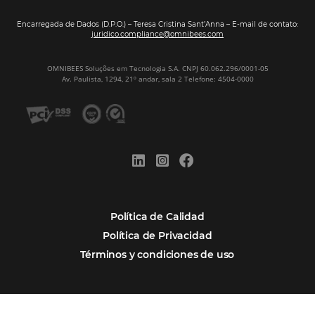
Más accedido
Distribución
Análisis
POSTS RECENTES
Omnibees anuncia inversión anual de 80 m
en IA y avanza en su transformación para
convertirse en una compañía “AI First”
¿Cuánto Dinero Pierde tu Hotel por No Est
Digitalizado?
¿Por Qué los Hoteles Más Rentables eligen