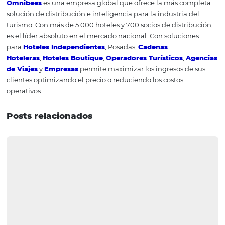
Los comentarios escritos en las páginas de Booking.com
TripAdvisor aumentarán la calificación de tu alojamiento,
que alienta a tus huéspedes a hacerlo! Puede ser un rec
al momento del check-out, por email marketing o inclu
ofreciendo cortesías, como un pequeño descuento para 
próximo alojamiento. ¡Mira esto como una inversión!
8#
Responde a las crítica
negativas
Finalmente, ¡responde a todos los comentarios hechos, i
los negativos! Es común que los hoteleros ignoren las crí
temor a dañar la reputación del hotel o, lo que es peor,
responder groseramente o culpar al huésped. En ambos 