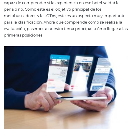
En el primero, los huéspedes evalúan la calidad de la
experiencia del cliente en ese establecimiento. En TripA
realiza en círculos (la opción de 1 a 5 estrellas, donde el
correspondiente es el promedio). Si hay varias posadas 
puntajes iguales, el desempate es el mayor número de
evaluaciones puntuadas de 5. En términos de actualidad
evaluaciones más nuevas son más valiosas que las anteri
Esto se tiene en cuenta porque representan una experie
más actualizada sobre el alojamiento en cuestión. ¡Aquí
tema de atención! Las calificaciones positivas y negativa
tendrán un mayor peso en la calificación si son recientes
Entonces, si tiene los comentarios malos más recientes y
comentarios buenos más antiguos, solo contarán los últ
último, cuanto mayor sea la cantidad de feedbacks, mejo
capaz de comprender si la experiencia en ese hotel valdr
pena o no. Como este es el objetivo principal de los