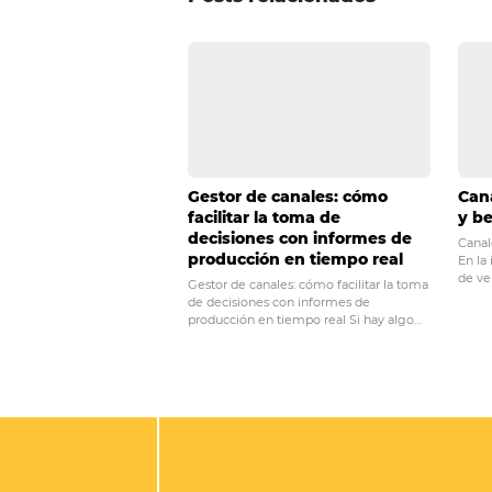
Si sigues estos consejos, ¡segu
Si te gustó este artículo y quisie
POST ANTERIOR
Cómo hacer que tu
rentable con un mo