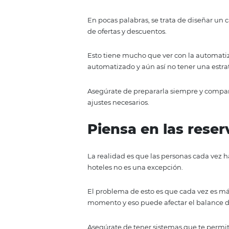
En pocas palabras, los sistemas
eventualmente recibas constant
Por supuesto, ten en mente que n
Es una herramienta, así que apóy
Utiliza estrat
precios
Algo importante que no hacen tod
En pocas palabras, se trata de di
de ofertas y descuentos.
Esto tiene mucho que ver con la