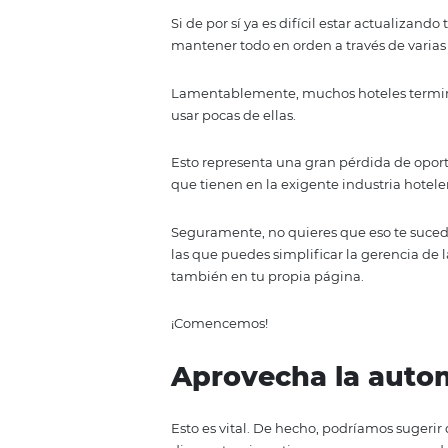
Si tu hotel forma parte de varia
para garantizar la salud de tu 
Dicho esto, si ya tienes un tie
manejo de tarifas se vuelve mu
Si de por sí ya es difícil estar 
mantener todo en orden a través
Lamentablemente, muchos hotele
usar pocas de ellas.
Esto representa una gran pérdid
que tienen en la exigente indust
Seguramente, no quieres que eso