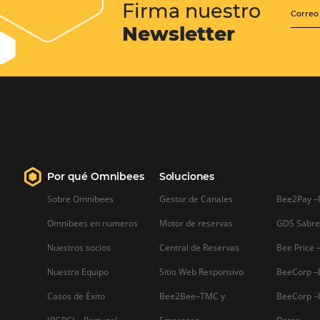
Posts relacionados
Gestor de canales: cómo
facilitar la toma de
decisiones con informes de
producción en tiempo real
Gestor de canales: cómo facilitar la to
de decisiones con informes de
producción en tiempo real Si hay algo
que es increíblemente difícil a la hora
administrar un hotel, es la toma de
decisiones. Cada vez que llegan
huéspedes,…