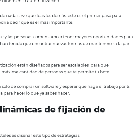
encia de las tarifas de tu hotel, no solo en las plataformas o
automatización
s sugerir que ni siquiera te plantees manejar varias tarifas 
 un poco de dinero en la automatización.
e consejo, de nada sirve que leas los demás: este es el pri
rifas, y se podría decir que es el más importante.
lobalizarse y las personas comenzaron a tener mayores o
es, los hoteles han tenido que encontrar nuevas formas de ma
 mercado.