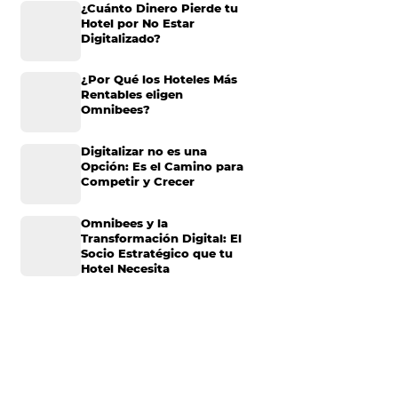
n un buen camino
Omnibees anuncia
inversión anual de 80
millones en IA y avanz
su transformación par
 cuenta que el
convertirse en una
compañía “AI First”
¿Cuánto Dinero Pierde
cambio, tratar de
Hotel por No Estar
Digitalizado?
¿Por Qué los Hoteles 
 o se limitan a
Rentables eligen
Omnibees?
etir con todo lo
Digitalizar no es una
Opción: Es el Camino 
Competir y Crecer
remos 3 formas en