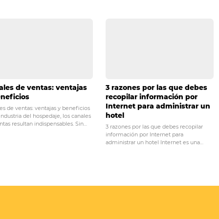
ramente lograrás manejar mucho mejor tus tarifas!
ras tener acceso a otros similares, ¡suscríbete a nuestro news
PRÓ
 hotel sea más
Booking engine: ¿por qu
tor de reservas
importante para m