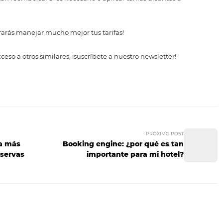
 una estrategia dinámica.
 y comparar tus resultados con años anteriores para que 
reservaciones de última ho
 cada vez hacen más cosas con sus Smartphones y las rese
a vez es más común que se hagan reservaciones o cancelac
balance de tu hotel si no estás preparado para manejarlo.
te permitan reembolsar si es necesario o aplicar tarifas dis