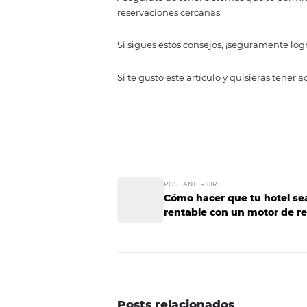
automatizado y aún así no tener
Asegúrate de prepararla siempre
ajustes necesarios.
Piensa en las 
La realidad es que las personas
hoteles no es una excepción.
El problema de esto es que cad
momento y eso puede afectar el 
Asegúrate de tener sistemas que 
reservaciones cercanas.