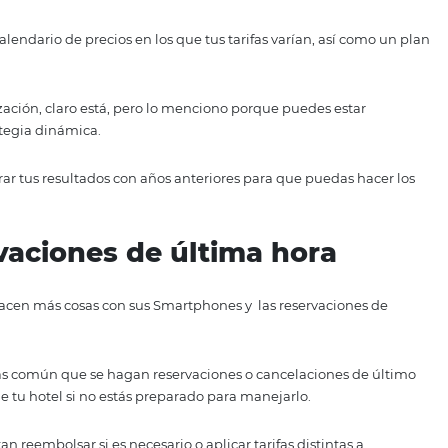
 de automatización están diseñados para ser escalables: pa
emente la máxima cantidad de personas que te permite tu
o se trata solo de comprar un software y esperar que haga e
ate en ella para hacer lo que ya sabes hacer.
egias dinámicas de fijación 
os los hoteles es diseñar este tipo de estrategias.
señar un calendario de precios en los que tus tarifas varía
 automatización, claro está, pero lo menciono porque pued