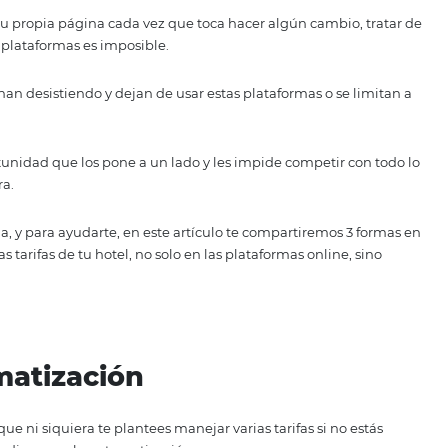
s plataformas online de viajes, ¡déjame felicitarte! Estás e
establecimiento y un constante flujo de nuevos huéspedes.
mpo manejando estas plataformas, seguramente te haz dado
cho más complicado.
actualizando tu propia página cada vez que toca hacer algún 
 de varias plataformas es imposible.
s terminan desistiendo y dejan de usar estas plataformas
a de oportunidad que los pone a un lado y les impide comp
ria hotelera.
 te suceda, y para ayudarte, en este artículo te comparti