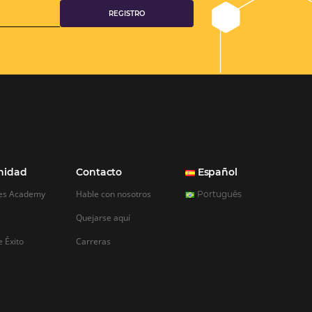
r las que debes
ormación por
a administrar un
que debes recopilar
nternet para
el Internet es una
enta para el mundo de
mportar la industria a la
n este sentido, al
istrar un hotel,…