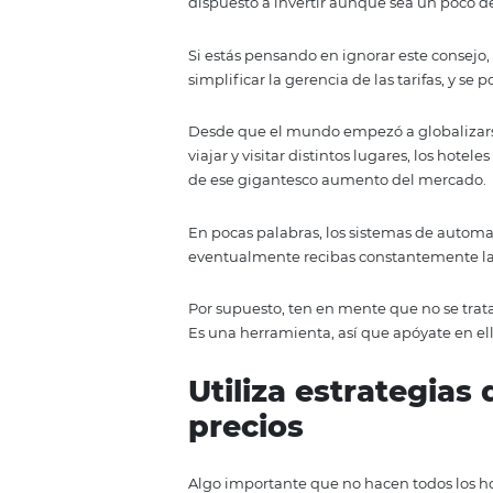
las que puedes simplificar la ger
también en tu propia página.
¡Comencemos!
Aprovecha la 
Esto es vital. De hecho, podríamo
dispuesto a invertir aunque sea
Si estás pensando en ignorar est
simplificar la gerencia de las ta
Desde que el mundo empezó a g
viajar y visitar distintos lugar
de ese gigantesco aumento del