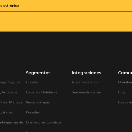
Canales de ventas: ventajas
3 razones po
y beneficios
recopilar inf
Internet par
Canales de ventas: ventajas y beneficios
hotel
En la industria del hospedaje, los canales
de ventas resultan indispensables. Sin
ma
3 razones por las 
dudas, un hotel que aspire a liderar el
información por I
mercado no puede prescindir de ellos.
administrar un hot
Los canales de ventas, también
 de
poderosa herrami
conocidos como canales…
los negocios, sin i
que pertenezcan. E
momento de admin