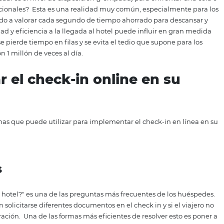
o que satisfaga positivamente las expectativas del huésped
pero lo cierto es que los pequeños detalles marcan la diferen
ecio competitivo o un servicio sólido, es importante que s
, como es el caso, de implementar el Check-in online. El re
idad real de atraer nuevos clientes.
ervicio
do el día en avión, enfrentó filas y escalas, taxis y atasco
diciones, ¿cuál es el nivel de disposición (y empatía) para 
istro tradicionales?
Esta es una realidad muy común, espe
o, ha aprendido a valorar cada segundo de tiempo ahorrado 
onar velocidad y eficiencia a la llegada al hotel puede infl
emás, no se pierde tiempo en filas y se evita el tedio que 
información 1 millón de veces al día.