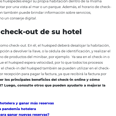
 luego valide la reserva en la recepción.
Toda esta facilida
ner nuevos clientes. Más que eso, brinda más oportunidades
rtalecer su negocio.
ck-in automático en la recepc
n terminales de check-in automático, que se encuentran e
arse todos los pasos tradicionales de check-in.
Con la ado
teligencia artificial
, el proceso de registro se completa e
 escanear su identificación, tomar una foto y agregar la i
 de seguir todos estos pasos, su reserva se valida en el sist
te una clave en formato de tarjeta.
viles