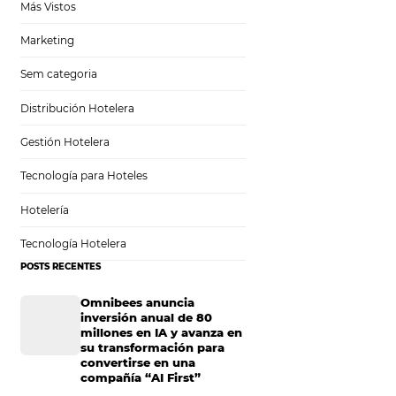
Análisis
Más Vistos
Marketing
icios y
Sem categoria
Distribución Hotelera
Gestión Hotelera
Tecnología para Hoteles
acciones que
Hotelería
mentar el check-in
ntralizan los datos
Tecnología Hotelera
 tanto para el
POSTS RECENTES