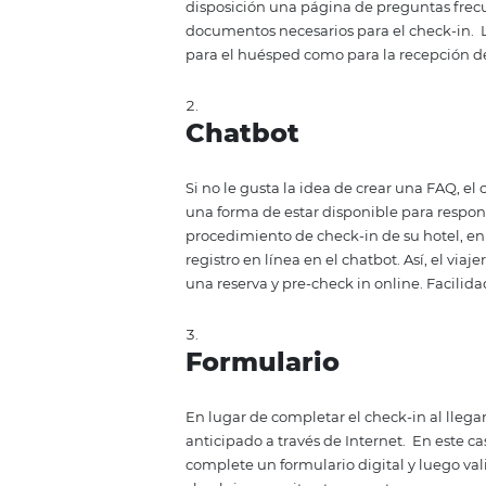
¿Cómo impleme
hotel?
Finalmente, hemos separado alg
hotel:
Preguntas frec
"¿Cuál es el procedimiento de c
Dependiendo del establecimiento
está preparado puede retrasar t
disposición una página de pregun
documentos necesarios para el 