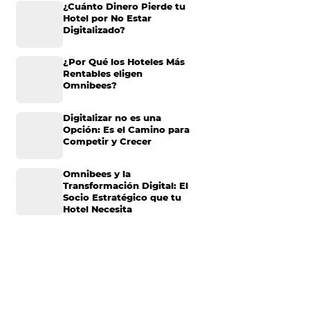
puedes implementar
?
Omnibees anuncia
inversión anual de 80
millones en IA y avanz
nline
su transformación par
convertirse en una
compañía “AI First”
¿Cuánto Dinero Pierde
Hotel por No Estar
a las empresas que
Digitalizado?
n una práctica
ento en el periodo
¿Por Qué los Hoteles 
optar este tipo de
Rentables eligen
Omnibees?
Digitalizar no es una
Opción: Es el Camino 
Competir y Crecer
 de su hotel a