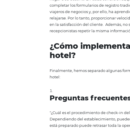
En ocasiones, ofrecer un servici
desafío muy difícil y laborioso, 
Entonces, más que ofrecer un pr
por la
experiencia del huésped
mayor satisfacción y una posibil
Agilidad en el s
Imagine una persona que viajó to
llegar a su destino. En estas con
completar los formularios de reg
viajeros de negocios y, por ell
relajarse. Por lo tanto, proporci
en la satisfacción del cliente.
Ad
recepcionistas repetir la misma 