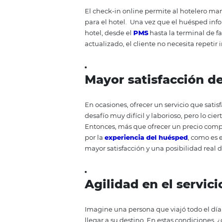
través del proceso de check-in o
en línea le permite tener acces
preferencias y necesidades.
Con
que estén más alineados con las 
análisis para tus campañas de
f
C
entralización 
El check-in online permite al h
para el hotel.
Una vez que el hué
hotel, desde el
PMS
hasta la ter
actualizado, el cliente no neces
M
ayor satisfacc