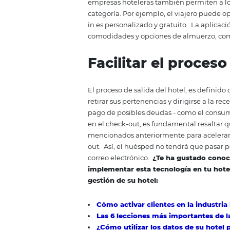
complete un formulario digital y
check-in, permite atraer y rete
imagen positiva de su marca y fo
Quioscos de che
hotel
Algunos hoteles también utiliza
hotel y permiten al huésped salt
tecnología, que funciona con
in
minuto. El huésped solo necesita
contacto en la terminal.
Después
terminal imprime automáticamen
Aplicaciones mó