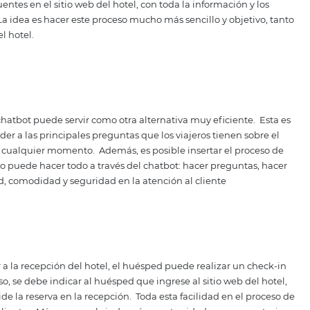
ntar el check-in online e
unas formas que puede utilizar para implementar el check
uentes
heck-in del hotel?" es una de las preguntas más frecuentes
, pueden solicitarse diferentes documentos en el check in 
oda la operación.
Una de las formas más eficientes de resol
tas frecuentes en el sitio web del hotel, con toda la infor
check-in.
La idea es hacer este proceso mucho más sencillo