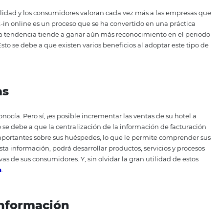
del hotel. Para saber cuáles son estos beneficios y cómo 
e recomiendo que leas el artículo hasta el final. ¿Vamos allá
s beneficios del check-in o
on una realidad y los consumidores valoran cada vez más 
o.
El
check
-in online es un proceso que se ha convertido e
hoteles y esta tendencia tiende a ganar aún más reconocimi
-covid-19.
Esto se debe a que existen varios beneficios al ad
elo
:
 ventas
 no lo conocía. Pero sí, ¡es posible incrementar las ventas