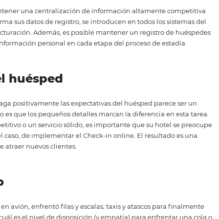
nline!
Esto se debe a que la centralización de la informaci
o a datos importantes sobre sus huéspedes, lo que le perm
 base en esta información, podrá desarrollar productos, ser
expectativas de sus consumidores. Y, sin olvidar la gran ut
idelización
.
de la información
otelero mantener una centralización de información altam
sped informa sus datos de registro, se introducen en todos
minal de facturación.
Además, es posible mantener un regi
ita repetir información personal en cada etapa del proceso 
ión del huésped