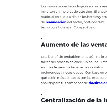
huésped como para el personal 
el check-in online en tu hotel, t
Los principale
para hoteles
Las innovaciones tecnológicas s
invierten en mejoras de este tip
habitual en el día a día de los 
de
reanudación
del sector, post
tecnología hotelera.
Compruéb
A
umento de las
Este beneficio probablemente aún