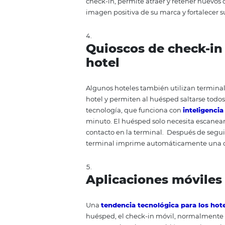
para el huésped como para la re
Chatbot
Si no le gusta la idea de crear 
una forma de estar disponible pa
procedimiento de check-in de s
registro en línea en el chatbot. 
una reserva y pre-check in onlin
Formulario
En lugar de completar el check-i
anticipado a través de Internet.