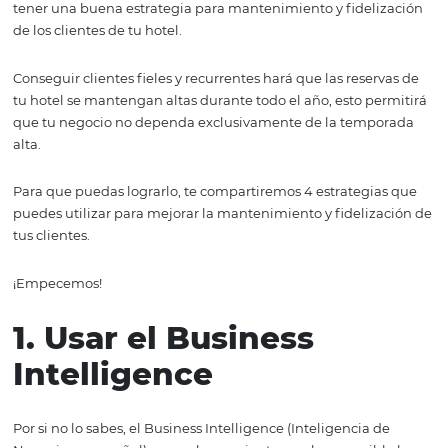
hoteles
Los clientes de hoteles tienen cada vez más opciones de
hospedaje, lo que hace que la competencia en el mund
hotelero sea cada día más difícil. Por eso, es muy impor
tener una buena estrategia para
mantenimiento
y fidel
de los clientes de tu hotel.
Conseguir clientes fieles y recurrentes hará que las reser
tu hotel se mantengan altas durante todo el año, esto pe
que tu negocio no dependa exclusivamente de la temp
alta.
Para que puedas lograrlo, te compartiremos 4 estrategi
puedes utilizar para mejorar la
mantenimiento
y fideliz
tus clientes.