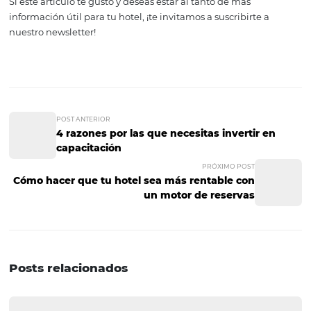
Si tus empleados están felices de trabajar para ti, tus clie
notarán y tendrán una estadía más placentera.
4. Dar más de lo que t
clientes esperan recib
Si logras que tus clientes se vayan sorprendidos por todo
recibieron, estos desearán volver.
Es importante que puedas ofrecer servicios
adicionales como: experiencias gastronómicas o cultural
taxi al aeropuerto, ofrecer películas gratuitas, etcétera.
La idea es lograr que tus clientes sientan que reciben ser
extra de forma gratuita (aunque técnicamente estén inc