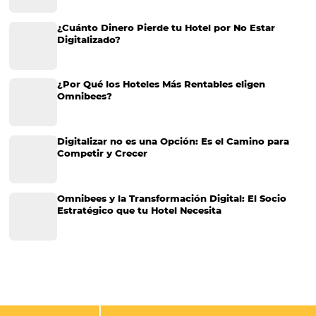
Gestor de canales: cómo facilitar la toma de deci
con informes de producción en tiempo real
Gestor de canales: cómo facilitar la toma de decisiones con informe
producción en tiempo real Si hay algo que es increíblemente difícil 
de administrar un hotel, es la toma de decisiones. Cada vez que lle
huéspedes,…
CATEGORIAS
Más Vistos
Marketing
Sem categoria
Distribución Hotelera