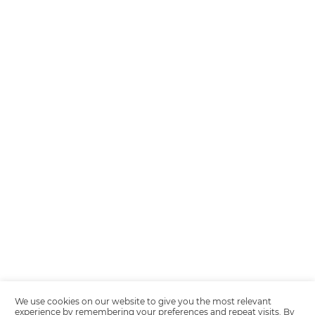
Encarregada de Dados (D.P.O.) – Teresa Cristina Sant’Anna – E-mail de
juridico.compliance@omnibees.com
OMNIBEES Soluções em Tecnologia S.A. CNPJ 60.062.296/0001-0
Av. Paulista, 1294, 21º andar, sala 2 Telefone: 4504-0000
Política de Calidad