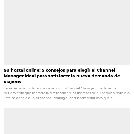
en el costo de la habitación).
¡Y eso es todo! Ahora conoces 4 estrategias para lograr la
retención y fidelización de tus clientes de hotel. Es hora
ponerlas en práctica y comenzar a disfrutar de sus benefi
Si este artículo te gustó y deseas
estar al tanto de más
información útil para tu hotel,
¡te invitamos a suscribirte
nuestro newsletter!
POST ANTERIOR
4 razones por las que necesitas invertir
capacitación