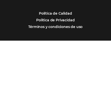
Omnibees y la Transformación Digital: El S
Estratégico que tu Hotel Necesita
Firma nuestro
Newsletter
REGISTRO
Alternative: