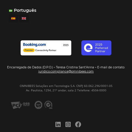
POSTS RECENTES
Omnibees anuncia inversión anual de 80 m
en IA y avanza en su transformación para
convertirse en una compañía “AI First”
¿Cuánto Dinero Pierde tu Hotel por No Est
Digitalizado?
¿Por Qué los Hoteles Más Rentables eligen
Omnibees?
Digitalizar no es una Opción: Es el Camino
Competir y Crecer