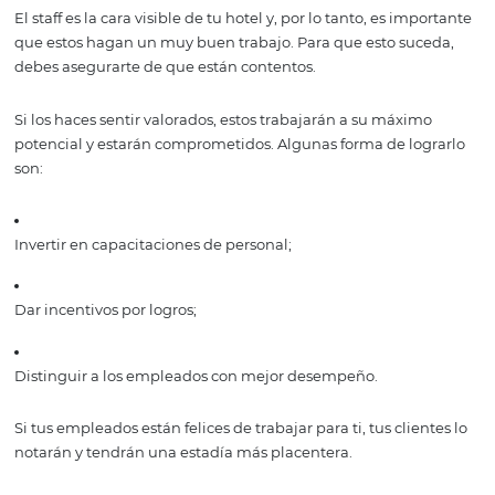
de ganarse su confianza y lealtad.
Por supuesto, lograr que ese trato sea 100% personalizad
imposible, pero una buena forma de acercarte a esa cifr
crear una metodología de trabajo para cada tipo de clie
Por ejemplo, para ese visitante con perfil de ejecutivo, p
darle todas las comodidades posibles para que pueda tra
es necesario, o dale un lugar donde pueda hacer llamad
ser molestado y trabajar en su computadora cómodame
Otro ejemplo puede ser destinar un lugar del hotel para
aquellas personas a las que les gusta viajar con sus masc
3. Cuidar a tus
empleados