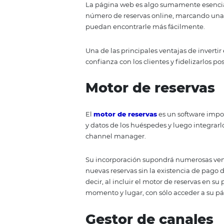
Además, la implementación de
que será
data driven
, lo que le
previsiones presentadas por los
CRM y automat
Customer Relationship Mana
conocer mejor los hábitos de co
necesidades y deseos.
Su uso extremadamente rápido, 
promociones en el momento de l
identificando los mejores canale
LA PÁGINA WEB