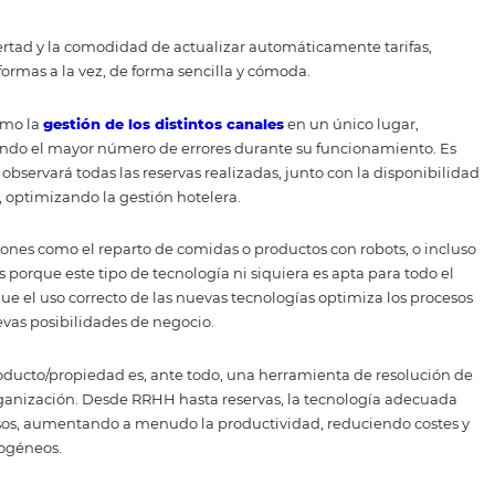
 esencial para que los hoteles / posadas / resorts, pued
ando una presencia sólida en el entorno digital, para que 
ente.
de invertir en un
sitio web
, es la oportunidad de crear una 
lizarlos posteriormente.
rvas
ware importante, en el que su función principal es obtener 
 integrarlos junto con el resto de software existente en su 
osas ventajas para el establecimiento, siendo la principa
a de pago de comisiones, para distribuciones externas, como