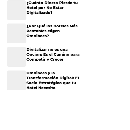
Omnibees anuncia
inversión anual de 80
millones en IA y avanz
ría se vio obligado
su transformación par
er adaptarse al
convertirse en una
rtiendo en
compañía “AI First”
¿Cuánto Dinero Pierde
Hotel por No Estar
ia
Digitalizado?
¿Por Qué los Hoteles 
Rentables eligen
Omnibees?
urante la
ector. Con las
Digitalizar no es una
lado sus temores a
Opción: Es el Camino 
Competir y Crecer
os con tecnologías