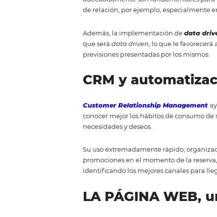
Imaginemos una situación hipoté
en responder al intento de reser
hoteles, donde le atiendan de 
Una gran y eficiente solución es
que también ayuda en el reconoc
Actualmente es muy común que ho
como los procesos de atención al 
DATA DRIVEN
La generación de datos y la int
consecuencia, eficiente, con ráp
adecuadamente son fundamental
de relación, por ejemplo, espec