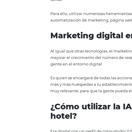
sin contacto (o con menos conta
definitiva en muchos establecim
huésped (CX). Las herramientas 
y la realidad virtual, también s
Capaz de beneficiar a los proce
correctamente desplegada y eje
la satisfacción general del hué
salida.
Para ello, utilizar numerosas her
automatización de marketing, p
Marketing digi
Al igual que otras tecnologías, 