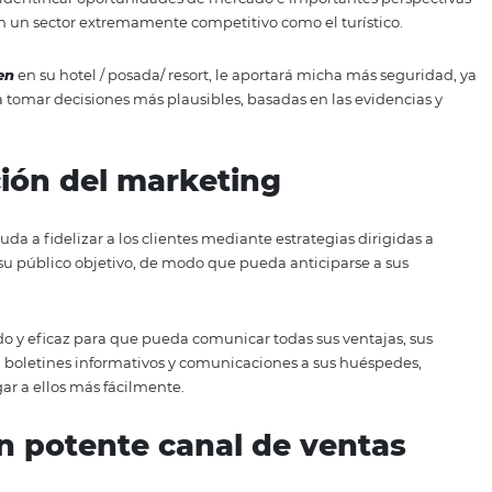
tica, después de entender un poco el perfil del consumidor
va de un cliente, lo más probable es que ya haya ido a bus
forma rápida o inmediata.
 la
INTELIGENCIA ARTIFICIAL
, que no sólo ofrece una gama
imiento de su hotel / posada / resort.
teles, posadas y resorts estén incorporando IA en alguna
cliente, por ejemplo, con el fin de mejorar toda la gestión
– Seguridad de los datos
eligencia bien hechas hacen que cualquier gestión sea más 
idos resultados positivos. Unos datos buen-recopilados y a
es para identificar oportunidades de mercado e importa
ialmente en un sector extremamente competitivo como el t