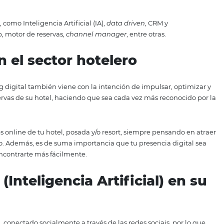
cto, como los códigos QR, por ejemplo) son ya una práctica
ientos, y también contribuyen a mejorar la experiencia d
tecnológicas de todo tipo, desde los sistemas de gestión h
on cada vez más accesibles y están más extendidas en la hos
sos de gestión empresarial interna y externamente, la tecn
cutada por el empleado bien formado también tiene resul
sped, desde el proceso de reserva del alojamiento hasta el
ramientas, como Inteligencia Artificial (IA),
data driven
, C
ágina web, motor de reservas,
channel manager
, entre ot
tal en el sector hotelero
el marketing digital también viene con la intención de impu