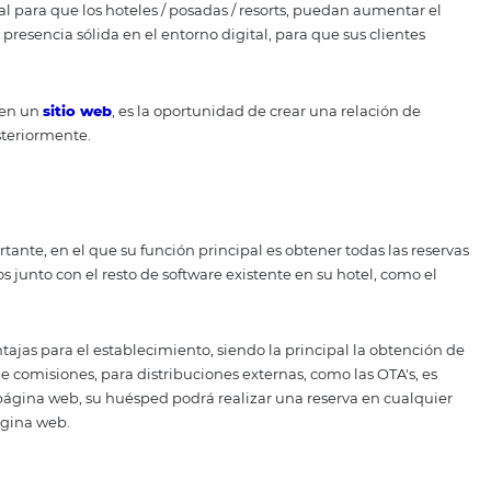
data driven
en su hotel / posada/ resort, le aportará mich
 favorecerá a tomar decisiones más plausibles, basadas en la
 mismos.
ización del marketing
gement
ayuda a fidelizar a los clientes mediante estrategia
nsumo de su público objetivo, de modo que pueda anticipa
organizado y eficaz para que pueda comunicar todas sus v
a reserva, boletines informativos y comunicaciones a sus
s para llegar a ellos más fácilmente.
, un potente canal de ve