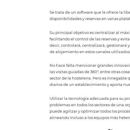
La página web es algo sumamente
número de reservas online, marc
puedan encontrarle más fácilm
Una de las principales ventajas 
confianza con los clientes y fide
Motor de rese
El
motor de reservas
es un soft
y datos de los huéspedes y luego
channel manager.
Su incorporación supondrá numer
nuevas reservas sin la existenci