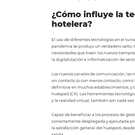
negocio, incluido un hotel / posa
Además, con la pandemia provocad
a experimentar importantes cam
nuevo escenario, siguiendo todos
innovaciones para proporcionar 
¿Cómo influye 
hotelera?
El uso de diferentes tecnologías
pandemia se produjo un verdadero
necesidades que traen los nuev
la digitalización e informatizaci
Los nuevos canales de comunicaci