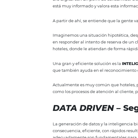
mejorar el crecimiento del núme
gente en el entorno digital.
Es quien se encargará de todas l
más y más huéspedes a tu estab
muy relevante, para que la gen
¿Cómo utilizar 
hotel?
Era digital con un perfil de cons
está muy informado y valora est
A partir de ahí, se entiende que 