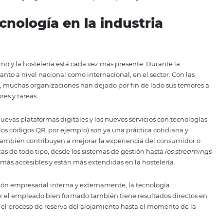
das / resorts.
a por el virus COVID-19, el sector del turismo y la hostele
bios, como el uso de herramientas tecnológicas, para pod
 los protocolos de seguridad sanitaria y continuando, invi
total comodidad y seguridad a los huéspedes que viajan.
la tecnología en la industr
 en el turismo y la hostelería está cada vez más presente. D
 salto, tanto a nivel nacional como internacional, en el s
os tiempos, muchas organizaciones han dejado por fin de 
ón de sectores y tareas.
ón, las nuevas plataformas digitales y los nuevos servici