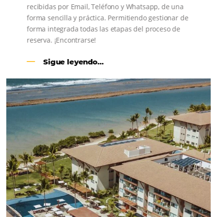
CENTRAL DE RESERVAS:
convierta cotizaciones fuera de
línea en reservas en línea
Una solución que ayuda a los hoteleros a
incrementar la conversión de cotizaciones
recibidas por Email, Teléfono y Whatsapp, de una
forma sencilla y práctica. Permitiendo gestionar 
forma integrada todas las etapas del proceso de
reserva. ¡Encontrarse!
Sigue leyendo…