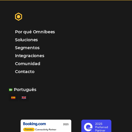
tercer beneficio es la posibilidad de realizar campañas 
múltiples canales”.
Hamilton Mattos – Representante de la agencia H
Ipojuca, PE / Brazil
Ver casos de éxito
Firma nuestro
Newsletter
REGISTRO
Alternative: