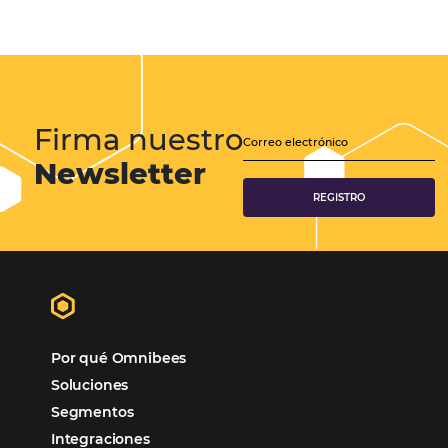
Tecnologia para Hoteleria
Más accedido
Distribución
Análisis
POSTS RECENTES
Omnibees anuncia inversión anual de 80 m
en IA y avanza en su transformación para
convertirse en una compañía “AI First”
¿Cuánto Dinero Pierde tu Hotel por No Est
Digitalizado?