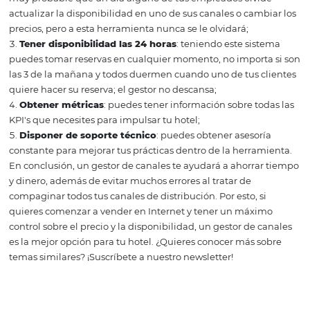
beneficios?
Si todavía no te convences de que un gestor de canales 
hotel es una buena opción, a continuación veremos las
5 principales ventajas que te ofrece este software:
Expandir
: al tener todo centralizado en un único sist
puedes decidir expandirte a más canales sin miedo a pe
control;
Evitar errores
: el ser humano es propenso a equivocar
muy probable que un día alguno de tus empleados olvi
actualizar la disponibilidad en uno de sus canales o cam
precios, pero a esta herramienta nunca se le olvidará;
Tener disponibilidad las 24 horas
: teniendo este sis
puedes tomar reservas en cualquier momento, no import
las 3 de la mañana y todos duermen cuando uno de tus c