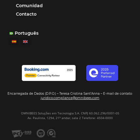
¿Por Qué los Hoteles Más Rentables eligen
Omnibees?
Digitalizar no es una Opción: Es el Camino
Competir y Crecer
Omnibees y la Transformación Digital: El S
Estratégico que tu Hotel Necesita