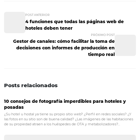
quiere hacer su reserva; el gestor no descansa;
Obtener métricas
: puedes tener información sobre to
KPI's que necesites para impulsar tu hotel;
Disponer de soporte técnico
: puedes obtener asesor
constante para mejorar tus prácticas dentro de la herra
En conclusión, un gestor de canales te ayudará a ahorra
y dinero, además de evitar muchos errores al tratar de
compaginar todos tus canales de distribución. Por esto, s
quieres comenzar a vender en Internet y tener un máxi
control sobre el precio y la disponibilidad, un gestor de 
es la mejor opción para tu hotel. ¿Quieres conocer más s
temas similares? ¡Suscríbete a nuestro newsletter!