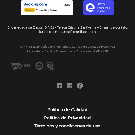
POSTS RECENTES
Omnibees anuncia inversión anual de 80 m
en IA y avanza en su transformación para
convertirse en una compañía “AI First”
¿Cuánto Dinero Pierde tu Hotel por No Est
Digitalizado?
¿Por Qué los Hoteles Más Rentables eligen
Omnibees?
Digitalizar no es una Opción: Es el Camino
Competir y Crecer