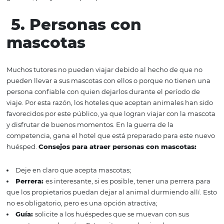
4.
Mochileros
A menudo, este tipo de invitado viaja incluso solo. Por lo 
hotel debe tener una estructura que permita la interacc
entre los visitantes. Además, los mochileros tienden a se
económicos, no siempre por necesidad, sino por elección
porque prefieren invertir en experiencia, aprender sobre
cultura local y visitar diferentes lugares en el mismo viaj
esta razón, eligen alojamiento más barato.
Consejos pa
atraer mochileros:
Tener precios atractivos;
Ponga a disposición artículos adicionales, como prod
higiene;
Ofrezca un kit de bienvenida con alimentos esenciale