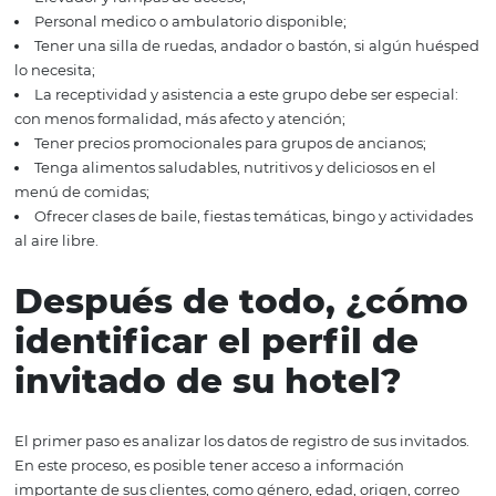
Perrera:
es interesante, si es posible, tener una perre
que los propietarios puedan dejar al animal durmiendo a
no es obligatorio, pero es una opción atractiva;
Guía:
solicite a los huéspedes que se muevan con sus
mascotas usando guías. Esto evita que el animal se acer
otros huéspedes y no los molesta;
Proporcione accesorios:
cama para mascotas, tazon
comida, collar y kit de paseo.
6.
Ancianos
Con el aumento de la esperanza de vida, la clase de anc
tiende a disfrutar más la vida, ya sea participando en pr
locales o como voluntario, pero también pueden querer
disfrutar de esta fase de la vida de otra manera: ¡viajar! Y
de las peculiaridades, los huéspedes de la tercera edad 
como todos los demás: quieren ser bien atendidos y