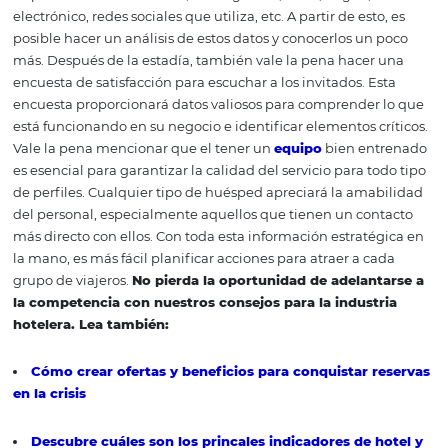
sorprendidos. ¡Cuidar de los detalles más pequeños de s
experiencia en su establecimiento es lo que hará la difer
Consejos para atraer personas mayores
Pasamanos y barras de apoyo en dormitorios y baños;
Tener asientos de inodoro elevados;
Elevador y rampas de acceso;
Personal medico o ambulatorio disponible;
Tener una silla de ruedas, andador o bastón, si algún
lo necesita;
La receptividad y asistencia a este grupo debe ser esp
con menos formalidad, más afecto y atención;
Tener precios promocionales para grupos de ancianos
Tenga alimentos saludables, nutritivos y deliciosos en 
menú de comidas;
Ofrecer clases de baile, fiestas temáticas, bingo y act
al aire libre.