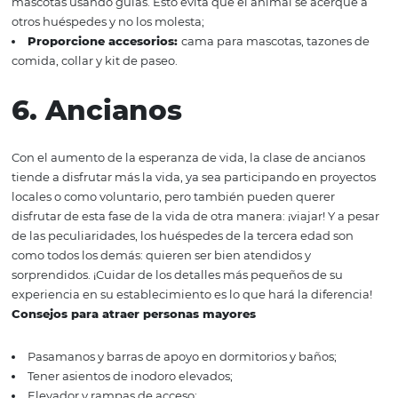
galletas, pan y mantequilla).
5.
Personas con
mascotas
Muchos tutores no pueden viajar debido al hecho de qu
pueden llevar a sus mascotas con ellos o porque no tien
persona confiable con quien dejarlos durante el período
viaje. Por esta razón, los hoteles que aceptan animales h
favorecidos por este público, ya que logran viajar con la
y disfrutar de buenos momentos. En la guerra de la
competencia, gana el hotel que está preparado para es
huésped.
Consejos para atraer personas con mascota
Deje en claro que acepta mascotas;