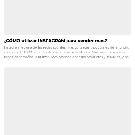
es esencial para garantizar la calidad del servicio para t
de perfiles. Cualquier tipo de huésped apreciará la ama
del personal, especialmente aquellos que tienen un con
más directo con ellos. Con toda esta información estraté
la mano, es más fácil planificar acciones para atraer a c
grupo de viajeros.
No pierda la oportunidad de adelan
la competencia con nuestros consejos para la indust
hotelera. Lea también:
Cómo crear ofertas y beneficios para conquistar r
en la crisis
Descubre cuáles son los princales indicadores de h
cómo usarlos