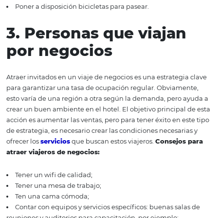
2.
Parejas
Estos perfiles de invitados pueden estar en su luna de m
busca de actividades para salir de la rutina y disfrutar el
otro. La pareja que viaja generalmente quiere privacida
comodidad y seguridad. En general, están dispuestos a i
un poco más para tener más experiencias únicas.
Conse
atraer parejas:
Prepare un regalo romántico para recibirlos (vino es
fresas, por ejemplo);
Tener un acogedor sofá en la sala de estar;
Poner a disposición bicicletas para pasear.
3. Personas
que viaja
por negocios