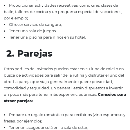
Tienen habitaciones espaciosas y bien equipadas, los
necesitan habitaciones que den para guardar sus perten
las de sus hijos. Además, muchos padres prefieren cama
separadas para sus hijos;
Ofrezca una opción de menú para niños o con alime
livianos;
Tener una mini despensa o una cocina extra. Este lug
generalmente tiene varios tipos de fruta, leche, así com
microondas, refrigerador e incluso una estufa;
Proporcionar actividades recreativas, como cine, clase
baile, talleres de cocina y un programa especial de vaca
por ejemplo;
Ofrecer servicio de canguro;
Tener una sala de juegos;
Tener una piscina para niños en su hotel.