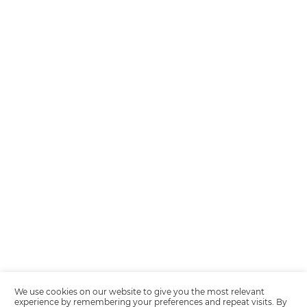
Encarregada de Dados (D.P.O.) – Teresa Cristina Sant’Anna – E-mail de
juridico.compliance@omnibees.com
OMNIBEES Soluções em Tecnologia S.A. CNPJ 60.062.296/0001-0
Av. Paulista, 1294, 21º andar, sala 2 Telefone: 4504-0000
Política de Calidad