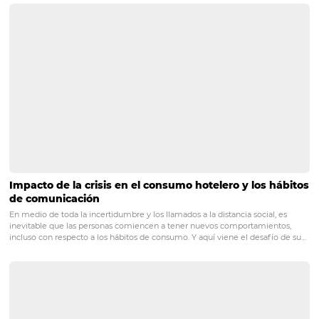
Fuente: Omnibees
Ej: X% de descuento en la próxi
estancia para quienes se inscriban 
programa de fidelización.
promociones
POST ANTERIOR
Instagram para hotel: una de las redes s