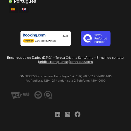
Omnibees anuncia inversión anual de 80 m
en IA y avanza en su transformación para
convertirse en una compañía “AI First”
¿Cuánto Dinero Pierde tu Hotel por No Est
Digitalizado?
¿Por Qué los Hoteles Más Rentables eligen
Omnibees?
Digitalizar no es una Opción: Es el Camino
Competir y Crecer
Omnibees y la Transformación Digital: El S
Estratégico que tu Hotel Necesita