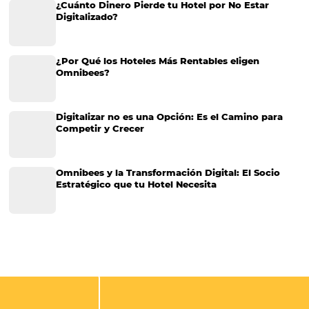
¿Qué es el RevPAR en hotelería y cómo calcularlo
En el mundo de los negocios hay una gran cantidad de indicadores
los cuales los gerentes y dueños de empresas del sector de hotele
medir el desempeño de sus empresas. De esta forma, los gerentes
diseñar estrategias…
CATEGORIAS
Gestión Hotelera
Tecnología para Hoteles
Hotelería
Tecnología Hotelera
Marketing Hotelero