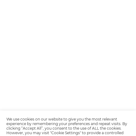
Encarregada de Dados (D.P.O.) – Teresa Cristina Sant’Anna – E-mail de
juridico.compliance@omnibees.com
OMNIBEES Soluções em Tecnologia S.A. CNPJ 60.062.296/0001-0
Av. Paulista, 1294, 21º andar, sala 2 Telefone: 4504-0000
Política de Calidad
Política de Privacidad