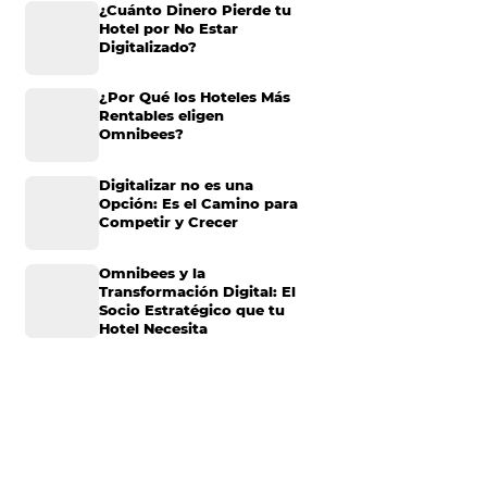
ya que no solo
Omnibees anuncia
n encontrar nuevos
inversión anual de 80
millones en IA y avanz
s porqué debes
su transformación par
e hablar sobre qué
convertirse en una
compañía “AI First”
¿Cuánto Dinero Pierde
Hotel por No Estar
Digitalizado?
minado producto o
¿Por Qué los Hoteles 
a que los huéspedes
Rentables eligen
masajes,
Omnibees?
en el servicio, es
rles beneficios
Digitalizar no es una
Opción: Es el Camino 
Competir y Crecer
 por