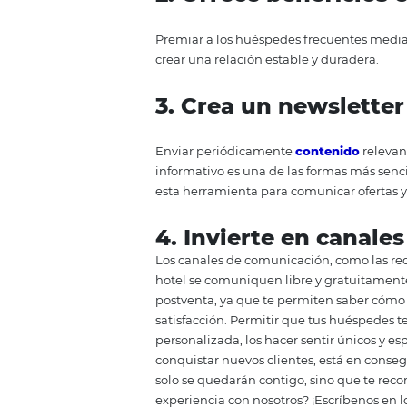
Ahora que tienes claro la import
ponerla en práctica:
1. Entrega máxim
La fidelización empieza desde el
reserva
online, por ejemplo, deb
complicaciones.
2. Ofrece benefi
Premiar a los huéspedes frecuen
crear una relación estable y dur