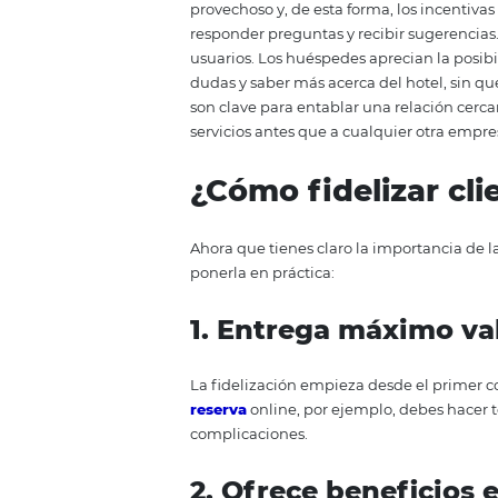
Internet?
Este año, Internet ha llegado a
estratégica de gran potencial par
reseñas y opiniones que los hu
modo, adaptar la oferta del hotel
los harás sentir escuchados. En 
proximidad sólida con los hués
provechoso y, de esta forma, los
responder preguntas y recibir su
usuarios. Los huéspedes aprecia
dudas y saber más acerca del ho
son clave para entablar una rela
servicios antes que a cualquier o
¿Cómo fideliza