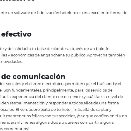
ancia de la fidelización por Internet, te presentamos 4 ma
o valor desde el principio
 primer contacto del huésped con tus servicios. Si tu hotel
es hacer todo lo posible para garantizar un proceso rápido, 
cios exclusivos
tes mediante un software de fidelización hotelero es una
adera.