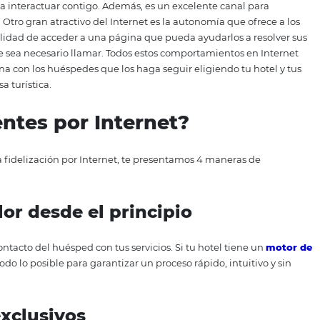
 más de 4,000 millones de usuarios. Esto lo ha convertido 
a la fidelización de clientes por su gran alcance. A través 
éspedes escriben en la web, podemos comprender sus neces
 a sus expectativas. Con esto, no solo evitas defraudar a los
este sentido, Internet aumentó la posibilidad de establecer
pedes, pues te permite compartirles diariamente informaci
 incentivas a interactuar contigo. Además, es un excelente 
gerencias. Otro gran atractivo del Internet es la autonomía
n la posibilidad de acceder a una página que pueda ayudar
tel, sin que sea necesario llamar. Todos estos comportamie
ción cercana con los huéspedes que los haga seguir eligien
tra empresa turística.
r clientes por Internet?