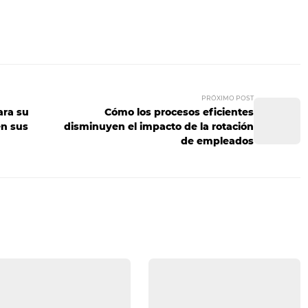
etter efectivo
do
relevante y de calidad a tu base de clientes a través de 
s más sencillas y económicas de enganchar a tu público. 
r ofertas y novedades.
canales de comunicación
o las redes sociales y el correo electrónico, permiten que
tuitamente. Son fundamentales, principalmente, para los s
er cómo fue la experiencia del cliente con el servicio y cuá
huéspedes te den retroalimentación y responder a todos ell
nicos y especiales. El verdadero éxito de tu hotel, más allá 
en conseguir mantenerlos felices con tus servicios, ¡haz que
 que te recomendarán! ¿Tienes alguna duda o quieres comp
íbenos en los comentarios!