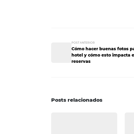
3. Crea un newsl
Enviar periódicamente
conteni
informativo es una de las forma
esta herramienta para comunica
4. Invierte en 
Los canales de comunicación, com
hotel se comuniquen libre y gra
postventa, ya que te permiten sab
satisfacción. Permitir que tus 
personalizada, los hacer sentir ú
conquistar nuevos clientes, está 
solo se quedarán contigo, sino
experiencia con nosotros? ¡Escr