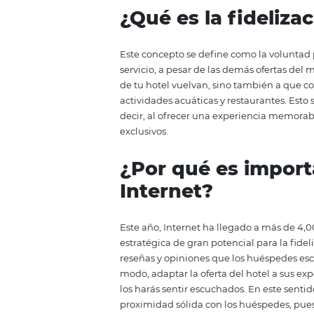
Atraer huéspedes a tus hoteles 
aumentarás tus ingresos, sino q
clientes. Dado que la web es la 
fidelizar clientes por Internet.
es la fidelización.
¿Qué es la fide
Este concepto se define como la
servicio, a pesar de las demás o
de tu hotel vuelvan, sino tambi
actividades acuáticas y restaura
decir, al ofrecer una experienci
exclusivos.
¿Por qué es im