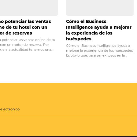
PRÓ
 fotos para su
Cómo los procesos ef
impacta en sus
disminuyen el impacto de la 
de em