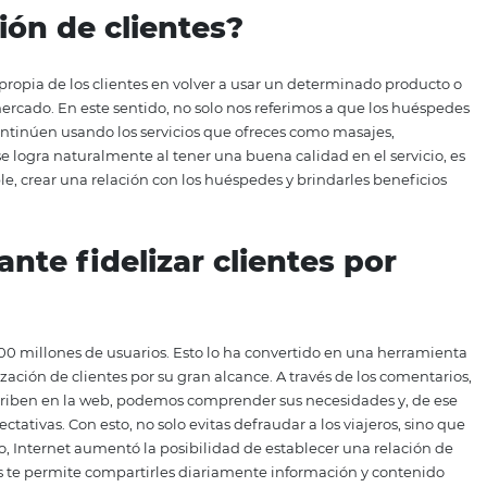
es vital, pero es mucho más importante hacer que vuelvan, 
ue no necesitarás invertir grandes cantidades de dinero e
herramienta infalible para lograr esto, hoy te explicaremo
 Eso sí, para poder entender este tema, primero tenemos qu
lización de clientes?
 voluntad propia de los clientes en volver a usar un deter
fertas del mercado. En este sentido, no solo nos referimos 
én a que continúen usando los servicios que ofreces como 
ntes. Esto se logra naturalmente al tener una buena calidad 
a memorable, crear una relación con los huéspedes y brinda
portante fidelizar clientes