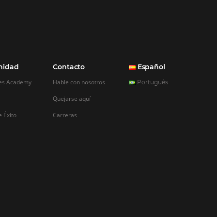
iness
 ayuda a mejorar
a de los
Intelligence ayuda a
encia de los huéspedes
 ser exitosos en la
, los establecimientos
char cada una de las
 puedan conseguir y,
s,…
REGISTRO