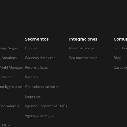
Cómo potenciar las ventas
Cómo el Bus
online de tu hotel con un
Intelligence
motor de reservas
la experienci
huéspedes
Cómo potenciar las ventas online de tu
hotel con un motor de reservas Por
Cómo el Business 
suerte, en la actualidad tenemos una
mejorar la experi
e
herramienta extremadamente útil
Es obvio que, para
llamada Internet. Hace décadas, solo
industria hotelera
podías darte a conocer con publicidad
tienen que aprove
bastante cara a través de medios
herramientas que
tradicionales o, de…
en los últimos año