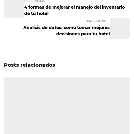
4. Flexibilización
en métodos de pago
Entre otras cosas, las estrategias online buscan facilitarle
clientes el acceso a los servicios. Una de las formas de log
brindando prácticas y flexibles plataformas de pago.
Con esta facilidad logras optimizar tu servicio y por eso l
experiencia de hospedaje de tus clientes será más satisf
Sin duda, aplicar las estrategias online es un requisito
fundamental para el crecimiento de un hotel.
Si te gustó este artículo o deseas hacernos alguna pregu
dudes en dejarnos un comentario!