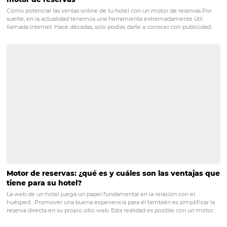
¿Qué buscan los viajeros en una página de hotel?
consejos para tener más visitas y vender más!
¿Qué buscan los viajeros en una página de hotel? ¡4 consejos para 
visitas y vender más! ¡A celebrar! El 2017 fue un gran año para la indu
turismo, con un crecimiento del 5% a nivel mundial, según la…