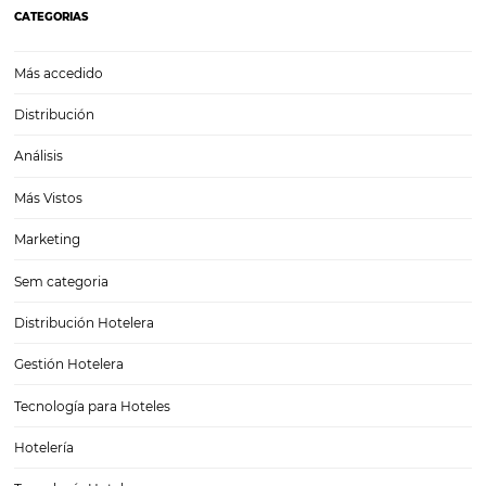
Cómo potenciar las ventas online de tu hotel con
motor de reservas
Cómo potenciar las ventas online de tu hotel con un motor de reser
suerte, en la actualidad tenemos una herramienta extremadamente 
llamada Internet. Hace décadas, solo podías darte a conocer con pub
bastante cara a través de medios tradicionales o, de…