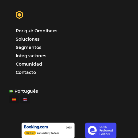
Marketing Hotelero
Tecnología en Hotelería
Tecnologia para Hoteleria
POSTS RECENTES
Omnibees anuncia inversión anual de 80 m
en IA y avanza en su transformación para
convertirse en una compañía “AI First”
¿Cuánto Dinero Pierde tu Hotel por No Est
Digitalizado?
¿Por Qué los Hoteles Más Rentables eligen
Omnibees?